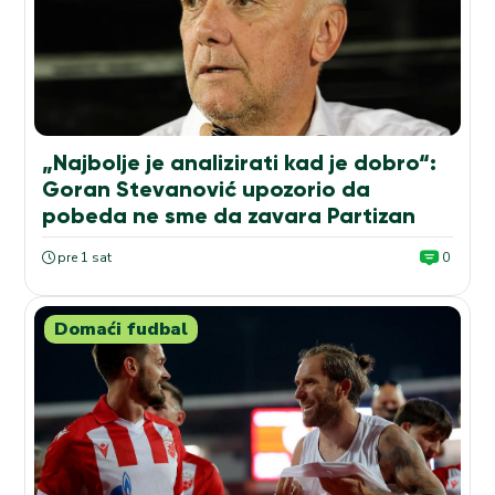
„Najbolje je analizirati kad je dobro“:
Goran Stevanović upozorio da
pobeda ne sme da zavara Partizan
pre 1 sat
0
Domaći fudbal