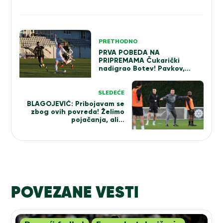
Kretanje
PRETHODNO
članka
PRVA POBEDA NA
PRIPREMAMA Čukarički
nadigrao Botev! Pavkov,
Tedić i Jovanović tresli mrežu
SLEDEĆE
BLAGOJEVIĆ: Pribojavam se
zbog ovih povreda! Želimo
pojačanja, ali…
POVEZANE VESTI