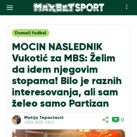
Skip
to
content
Domaći fudbal
MOCIN NASLEDNIK
Vukotić za MBS: Želim
da idem njegovim
stopama! Bilo je raznih
interesovanja, ali sam
želeo samo Partizan
Matija Tepavčević
0
19.01.2025. 19:17