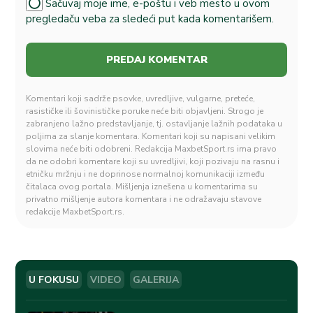
Sačuvaj moje ime, e-poštu i veb mesto u ovom
pregledaču veba za sledeći put kada komentarišem.
Komentari koji sadrže psovke, uvredljive, vulgarne, preteće,
rasističke ili šovinističke poruke neće biti objavljeni. Strogo je
zabranjeno lažno predstavljanje, tj. ostavljanje lažnih podataka u
poljima za slanje komentara. Komentari koji su napisani velikim
slovima neće biti odobreni. Redakcija MaxbetSport.rs ima pravo
da ne odobri komentare koji su uvredljivi, koji pozivaju na rasnu i
etničku mržnju i ne doprinose normalnoj komunikaciji između
čitalaca ovog portala. Mišljenja iznešena u komentarima su
privatno mišljenje autora komentara i ne odražavaju stavove
redakcije MaxbetSport.rs.
U FOKUSU
VIDEO
GALERIJA