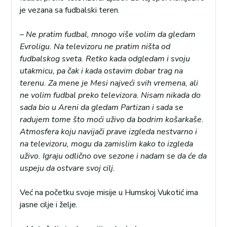
je vezana sa fudbalski teren.
– Ne pratim fudbal, mnogo više volim da gledam
Evroligu. Na televizoru ne pratim ništa od
fudbalskog sveta. Retko kada odgledam i svoju
utakmicu, pa čak i kada ostavim dobar trag na
terenu. Za mene je Mesi najveći svih vremena, ali
ne volim fudbal preko televizora. Nisam nikada do
sada bio u Areni da gledam Partizan i sada se
radujem tome što moći uživo da bodrim košarkaše.
Atmosfera koju navijači prave izgleda nestvarno i
na televizoru, mogu da zamislim kako to izgleda
uživo. Igraju odlično ove sezone i nadam se da će da
uspeju da ostvare svoj cilj.
Već na početku svoje misije u Humskoj Vukotić ima
jasne cilje i želje.