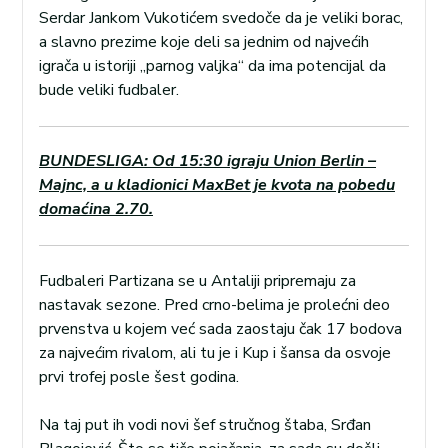
Serdar Jankom Vukotićem svedoče da je veliki borac,
a slavno prezime koje deli sa jednim od najvećih
igrača u istoriji „parnog valjka“ da ima potencijal da
bude veliki fudbaler.
BUNDESLIGA: Od 15:30 igraju Union Berlin –
Majnc, a u kladionici MaxBet je kvota na pobedu
domaćina 2.70.
Fudbaleri Partizana se u Antaliji pripremaju za
nastavak sezone. Pred crno-belima je prolećni deo
prvenstva u kojem već sada zaostaju čak 17 bodova
za najvećim rivalom, ali tu je i Kup i šansa da osvoje
prvi trofej posle šest godina.
Na taj put ih vodi novi šef stručnog štaba, Srđan