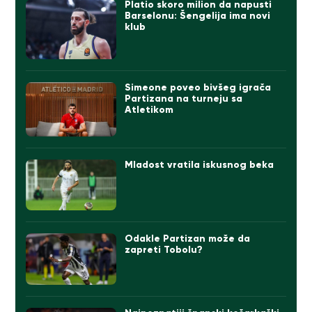
Platio skoro milion da napusti
Barselonu: Šengelija ima novi
klub
Simeone poveo bivšeg igrača
Partizana na turneju sa
Atletikom
Mladost vratila iskusnog beka
Odakle Partizan može da
zapreti Tobolu?