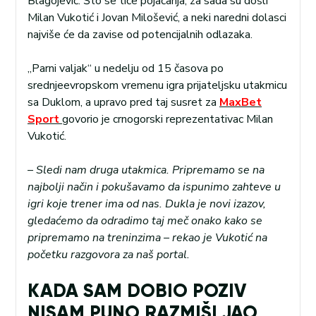
Blagojević. Što se tiče pojačanja, za sada su došli
Milan Vukotić i Jovan Milošević, a neki naredni dolasci
najviše će da zavise od potencijalnih odlazaka.
„Parni valjak“ u nedelju od 15 časova po
srednjeevropskom vremenu igra prijateljsku utakmicu
sa Duklom, a upravo pred taj susret za
MaxBet
Sport
govorio je crnogorski reprezentativac Milan
Vukotić.
– Sledi nam druga utakmica. Pripremamo se na
najbolji način i pokušavamo da ispunimo zahteve u
igri koje trener ima od nas. Dukla je novi izazov,
gledaćemo da odradimo taj meč onako kako se
pripremamo na treninzima – rekao je Vukotić na
početku razgovora za naš portal.
KADA SAM DOBIO POZIV
NISAM PUNO RAZMIŠLJAO