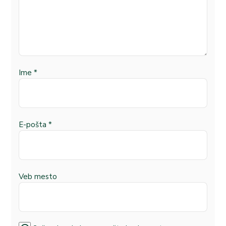
Ime
*
E-pošta
*
Veb mesto