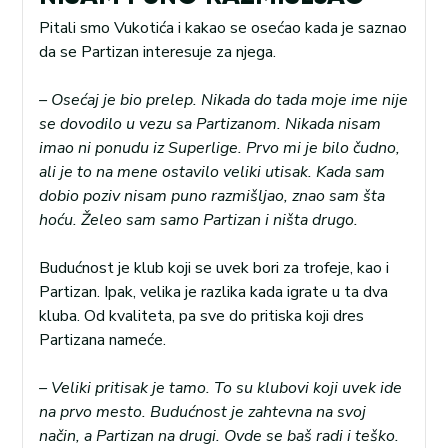
Pitali smo Vukotića i kakao se osećao kada je saznao
da se Partizan interesuje za njega.
– Osećaj je bio prelep. Nikada do tada moje ime nije
se dovodilo u vezu sa Partizanom. Nikada nisam
imao ni ponudu iz Superlige. Prvo mi je bilo čudno,
ali je to na mene ostavilo veliki utisak. Kada sam
dobio poziv nisam puno razmišljao, znao sam šta
hoću. Želeo sam samo Partizan i ništa drugo.
Budućnost je klub koji se uvek bori za trofeje, kao i
Partizan. Ipak, velika je razlika kada igrate u ta dva
kluba. Od kvaliteta, pa sve do pritiska koji dres
Partizana nameće.
– Veliki pritisak je tamo. To su klubovi koji uvek ide
na prvo mesto. Budućnost je zahtevna na svoj
način, a Partizan na drugi. Ovde se baš radi i teško.