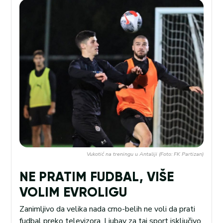
Vukotić na treningu u Antaliji (Foto: FK Partizan)
NE PRATIM FUDBAL, VIŠE
VOLIM EVROLIGU
Zanimljivo da velika nada crno-belih ne voli da prati
fudbal preko televizora. Ljubav za taj sport isključivo