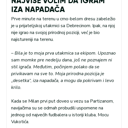
NAJVIŠE VOLIM DA IGRAM
IZA NAPADAČA
Prve minute na terenu u crno-belom dresu zabeležio
je u prijateljskoj utakmici sa Debrecinom. Ipak, na njoj
nije igrao na svojoj prirodnoj poziciji, već je bio
najistureniji na terenu.
– Bila je to moja prva utakmica sa ekipom. Upoznao
sam momke pre nedelju dana, još ne poznajem ni
stil igrača. Međutim, počinjem polako da se
privikavam na sve to. Moja prirodna pozicija je
„desetka“, iza napadača, a mogu da pokrivam i levo
krilo.
Kada se Milan prvi put doveo u vezu sa Partizanom,
navijačima su se odmah probudili uspomene na
jednog od najvećih fudbalera u istoriji kluba, Mocu
Vukotića.