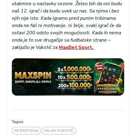
utakmice u nastavku sezone. Želeo bih da oni budu
naš 12. igrač i da budu uvek uz nas. Sa njima i bez
njih nije isto. Kada igramo pred punim tribinama
onda ne fali ni motivacije, ni želje, svaki igrač će da
ostavi 200 odsto svojih mogućnosti. Kada ih nema
onda je to sve drugačije sa fudbalske strane
–
zaključio je Vukotić za
MaxBet Sport.
Tagovi:
FK PARTIZAN
MILAN VUKOTIĆ