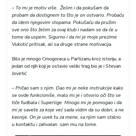
– To mi je motiv više. Želim i da pokušam da
probam da dostignem to što je on ostvario. Probaću
da idem njegovim stopama. Pokušaću da pružim
sve ono što želim za ovaj klub i nadam se da će u
tome da uspem. Sigurno i da mi je moje prezime
Vukotić pritisak, ali sa druge strane motivacija.
Bilo je mnogo Crnogoraca u Partizanu kroz istoriju, a
jedan od njih koji je ostavio veliki trag bio je i Stevan
Jovetić.
– Pričao sam s njim. Dao mi je neke instrukcije kako
se ovde funkcioniše, malo mi je i otvorio oči što se
tiče fudbala i Superlige. Mnogo mi je pomogao i da
mi je savete za koje već sada vidim da su dobri, a ne
kasnije. On je uvek tu za mene, sa njim sam stalno
u kontaktu i
zahvalan sam mu na tome.