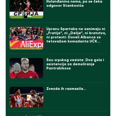
Holanđanina nema, pa se čeka
odgovor Stankovića
Upravu Spartaka ne zanimaju ni
„Fratija“, ni „Delije“, ni bratstvo,
ni protesti: Doveli Albanca sa
tetovažom komadanta UČK
(FOTO)
Šou srpskog veziste: Dva gola i
asistencija za demoliranje
Pantrakikosa
Zvezda ih razmazila…