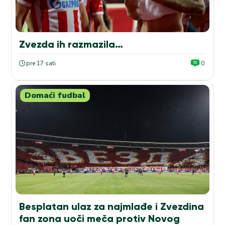
Zvezda ih razmazila…
pre 17 sati
0
Domaći fudbal
Besplatan ulaz za najmlađe i Zvezdina
fan zona uoči meča protiv Novog