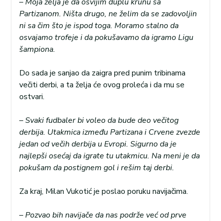
– Moja želja je da osvijim duplu krunu sa
Partizanom. Ništa drugo, ne želim da se zadovoljin
ni sa čim što je ispod toga. Moramo stalno da
osvajamo trofeje i da pokušavamo da igramo Ligu
šampiona.
Do sada je sanjao da zaigra pred punim tribinama
večiti derbi, a ta želja će ovog proleća i da mu se
ostvari.
– Svaki fudbaler bi voleo da bude deo večitog
derbija. Utakmica između Partizana i Crvene zvezde
jedan od večih derbija u Evropi. Sigurno da je
najlepši osećaj da igrate tu utakmicu. Na meni je da
pokušam da postignem gol i rešim taj derbi.
Za kraj, Milan Vukotić je poslao poruku navijačima.
–
Pozvao bih navijače da nas podrže već od prve