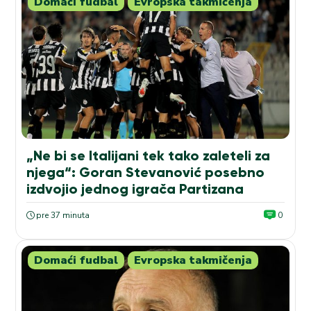
Domaći fudbal
Evropska takmičenja
„Ne bi se Italijani tek tako zaleteli za
njega“: Goran Stevanović posebno
izdvojio jednog igrača Partizana
pre 37 minuta
0
Domaći fudbal
Evropska takmičenja