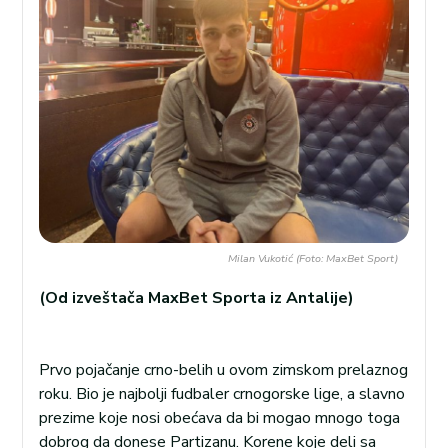
Milan Vukotić (Foto: MaxBet Sport)
(Od izveštača MaxBet Sporta iz Antalije)
Prvo pojačanje crno-belih u ovom zimskom prelaznog
roku. Bio je najbolji fudbaler crnogorske lige, a slavno
prezime koje nosi obećava da bi mogao mnogo toga
dobrog da donese Partizanu. Korene koje deli sa