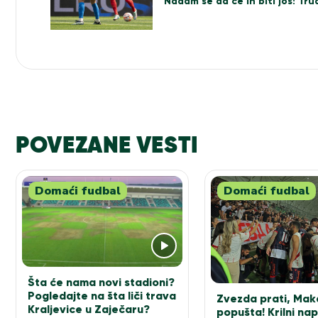
Nadam se da će ih biti još! Tr
POVEZANE VESTI
Domaći fudbal
Domaći fudbal
Šta će nama novi stadioni?
Pogledajte na šta liči trava
Zvezda prati, Mak
Kraljevice u Zaječaru?
popušta! Krilni na