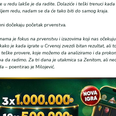
e u redu lakše je da radite. Dolaziće i teški trenuci kad
oljem redu, nadam se da će tako biti do samog kraja
.
emni dočekaju početak prvenstva.
 nama je fokus na prvenstvu i izazovima koji nas očekuju
o je kada igrate u Crvenoj zvezdi bitan rezultat, ali to
 i teške provere, koje možemo da analiziramo i da prok
ba da radimo. Za tri dana je utakmica sa Zenitom, ali n
da
– poentirao je Milojević.