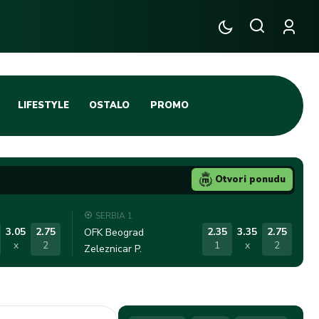
LIFESTYLE
OSTALO
PROMO
TENIS
TIFO SCENA
Otvori ponudu
JA
FUTSAL
SERBIA 1
TATIVNA KOŠARKA
KROZ OBRUČ!
3.05
2.75
2.35
3.35
2.75
OFK Beograd
x
2
1
x
2
Zeleznicar P.
DBAL
IGE
BLOG
INTERVJU NA MAX