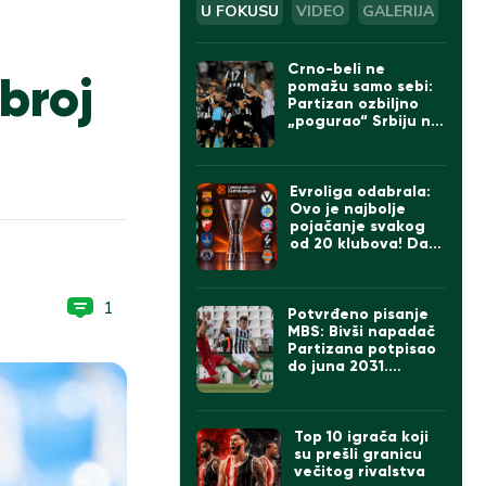
U FOKUSU
VIDEO
GALERIJA
Crno-beli ne
broj
pomažu samo sebi:
Partizan ozbiljno
„pogurao“ Srbiju na
UEFA listi
Evroliga odabrala:
Ovo je najbolje
pojačanje svakog
od 20 klubova! Da li
se slažete sa
izborom za Zvezdu i
Partizan?
1
Potvrđeno pisanje
MBS: Bivši napadač
Partizana potpisao
do juna 2031.
godine
Top 10 igrača koji
su prešli granicu
večitog rivalstva