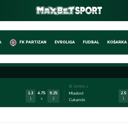
A
FK PARTIZAN
EVROLIGA
FUDBAL
KOŠARKA
DOMAĆI FUDBAL
EVROLIGA
LIGE PETICE
ABA LIGA
EVROPSKA TAKMIČEN
NBA LIGA
SERBIA 1
OSTALE LIGE
REPREZEN
1.3
4.75
9.25
2.5
Mladost
1
x
2
1
Cukaricki
REPREZENTATIVNI FU
OSTALE L