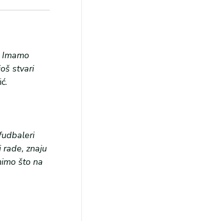
e. Imamo
oš stvari
ć.
fudbaleri
 rade, znaju
mimo što na