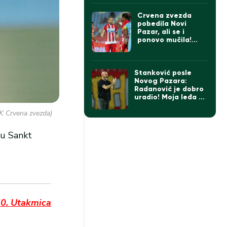
Crvena zvezda
pobedila Novi
Pazar, ali se i
ponovo mučila!
Ovako ne sme
protiv Hapoela
(VIDEO)
Stanković posle
Novog Pazara:
Radanović je dobro
uradio! Moja leđa su
šira od momaka!
FK Crvena zvezda)
Sledi finale prvog
dela sezone!
 u Sankt
50. Utakmica