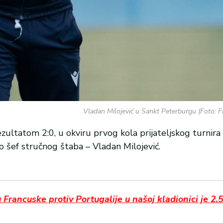
Vladan Milojević u Sankt Peterburgu (Foto: 
zultatom 2:0, u okviru prvog kola prijateljskog turnira
o šef stručnog štaba – Vladan Milojević.
cuske protiv Portugalije u našoj kladionici je 2.