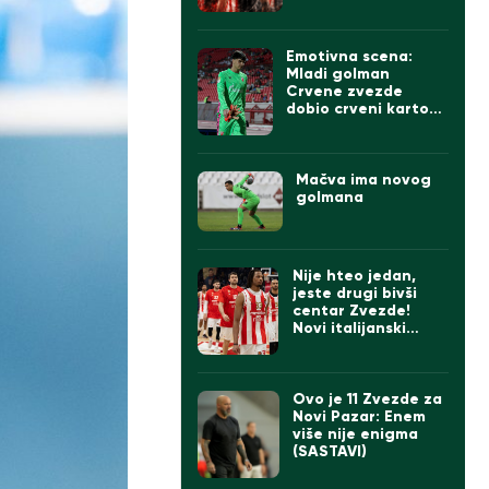
Emotivna scena:
Mladi golman
Crvene zvezde
dobio crveni karton,
svi ga tešili, na kraju
zagrljaj Stankovića
(VIDEO)
Mačva ima novog
golmana
Nije hteo jedan,
jeste drugi bivši
centar Zvezde!
Novi italijanski
prvoligaš se
pojačao
Ovo je 11 Zvezde za
Novi Pazar: Enem
više nije enigma
(SASTAVI)