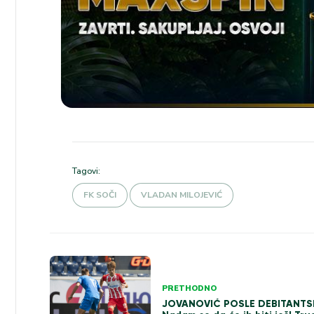
Tagovi:
FK SOČI
VLADAN MILOJEVIĆ
Kretanje
PRETHODNO
članka
JOVANOVIĆ POSLE DEBITANT