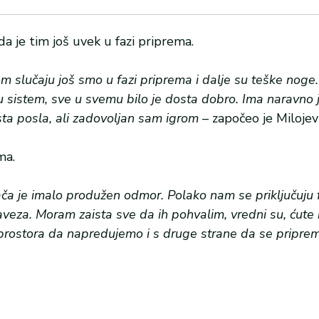
da je tim još uvek u fazi priprema.
m slučaju još smo u fazi priprema i dalje su teške nog
u sistem, sve u svemu bilo je dosta dobro. Ima naravno j
sta posla, ali zadovoljan sam igrom
– započeo je Milojevi
ma.
ača je imalo produžen odmor. Polako nam se priključuju 
veza. Moram zaista sve da ih pohvalim, vredni su, ćute i
 prostora da napredujemo i s druge strane da se pripre