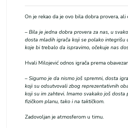
On je rekao da je ovo bila dobra provera, ali 
–
Bila je jedna dobra provera za nas, u svako
dosta mladih igrača koji se polako integrišu 
koje bi trebalo da ispravimo, očekuje nas do
Hvali Milojević odnos igrača prema obaveza
–
Sigurno je da nismo još spremni, dosta igr
koji su odsutvovali zbog reprezentativnih oba
koji su im zahtevi. Imamo svakako još dosta
fizičkom planu, tako i na taktičkom
.
Zadovoljan je atmosferom u timu.