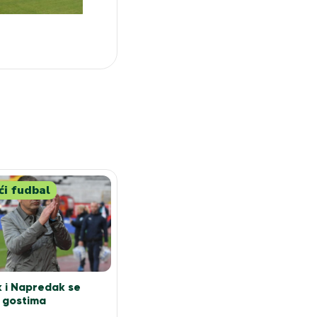
i fudbal
 i Napredak se
u gostima