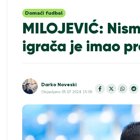
Domaći fudbal
MILOJEVIĆ: Nismo
igrača je imao p
Darko Noveski
Objavljeno
05.07.2024. 15:05