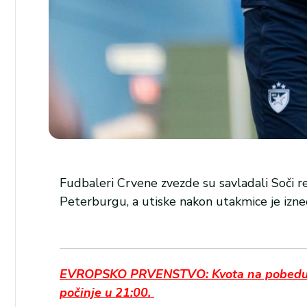
Fudbaleri Crvene zvezde su savladali Soči re
Peterburgu, a utiske nakon utakmice je izne
EVROPSKO PRVENSTVO: Kvota na pobedu Fran
počinje u 21:00.