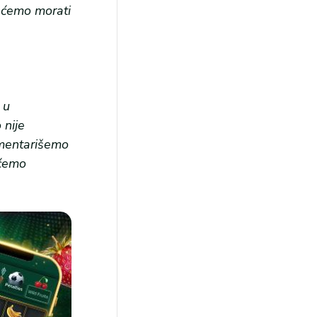
a ćemo morati
 u
 nije
omentarišemo
ećemo