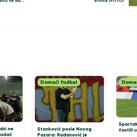
udiću se da…
Srnića (FOTO)
Domaći fudbal
Domać
Spartak
abi ne
Stanković posle Novog
častili 
padač
Pazara: Radanović je