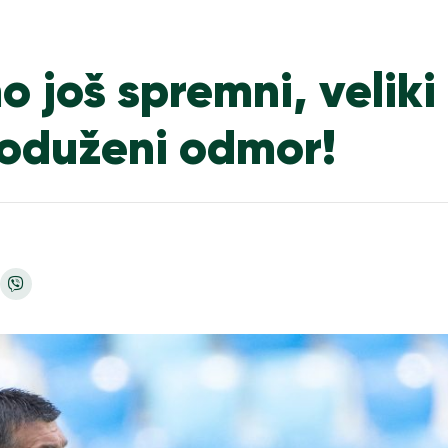
 još spremni, veliki 
roduženi odmor!