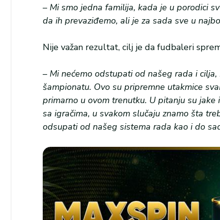
–
Mi smo jedna familija, kada je u porodici sv
da ih prevaziđemo, ali je za sada sve u najb
Nije važan rezultat, cilj je da fudbaleri spr
–
Mi nećemo odstupati od našeg rada i cilja,
šampionatu. Ovo su pripremne utakmice svakak
primarno u ovom trenutku. U pitanju su jake
sa igračima, u svakom slučaju znamo šta tre
odsupati od našeg sistema rada kao i do sa