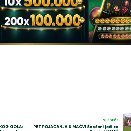
SLEDEĆE
SKOG GOLA:
PET POJAČANJA U MAČVI Šapčani jači za