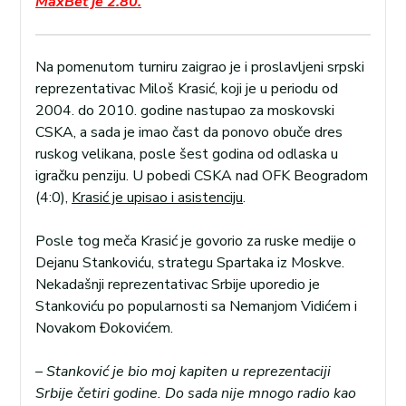
MaxBet je 2.80.
Na pomenutom turniru zaigrao je i proslavljeni srpski
reprezentativac Miloš Krasić, koji je u periodu od
2004. do 2010. godine nastupao za moskovski
CSKA, a sada je imao čast da ponovo obuče dres
ruskog velikana, posle šest godina od odlaska u
igračku penziju. U pobedi CSKA nad OFK Beogradom
(4:0),
Krasić je upisao i asistenciju
.
Posle tog meča Krasić je govorio za ruske medije o
Dejanu Stankoviću, strategu Spartaka iz Moskve.
Nekadašnji reprezentativac Srbije uporedio je
Stankoviću po popularnosti sa Nemanjom Vidićem i
Novakom Đokovićem.
– Stanković je bio moj kapiten u reprezentaciji
Srbije četiri godine. Do sada nije mnogo radio kao