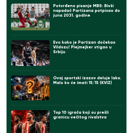
Potvrđeno pisanje MBS: Bivši
napadač Partizana potpisao do
juna 2031. godine
Evo kako je Partizan dočekao
Vildozu! Plejmejker stigao u
Srbiju
Ovaj sportski izazov deluje lako.
Malo ko će imati 15/15 (KVIZ)
Top 10 igrača koji su prešli
granicu večitog rivalstva