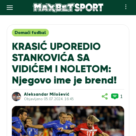
Skip
to
content
Domaći fudbal
KRASIĆ UPOREDIO
STANKOVIĆA SA
VIDIĆEM I NOLETOM:
Njegovo ime je brend!
Aleksandar Milošević
1
Objavljeno
05.07.2024. 16:45