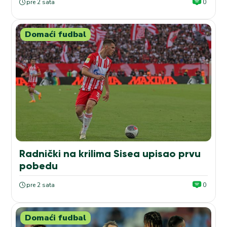
pre 2 sata
0
Domaći fudbal
Radnički na krilima Sisea upisao prvu
pobedu
pre 2 sata
0
Domaći fudbal