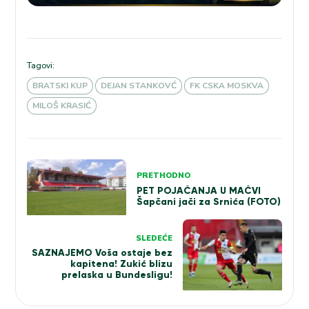
Tagovi:
BRATSKI KUP
DEJAN STANKOVĆ
FK CSKA MOSKVA
MILOŠ KRASIĆ
Kretanje
PRETHODNO
članka
PET POJAČANJA U MAČVI
Šapčani jači za Srnića (FOTO)
SLEDEĆE
SAZNAJEMO Voša ostaje bez
kapitena! Zukić blizu
prelaska u Bundesligu!