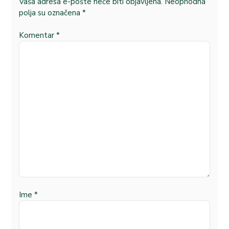
Vaša adresa e-pošte neće biti objavljena.
Neophodna
polja su označena
*
Komentar
*
Ime
*