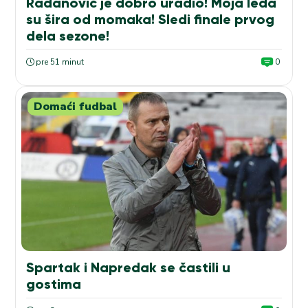
Radanović je dobro uradio! Moja leđa
su šira od momaka! Sledi finale prvog
dela sezone!
pre 51 minut
0
Domaći fudbal
Spartak i Napredak se častili u
gostima