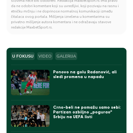
slovima neće biti odobreni. Redakcija MaxbetSport.rs ima pravo
da ne odobri komentare koji su uvredljivi, koji pozivaju na rasnu i
etničku mržnju i ne doprinose normalnoj komunikaciji između
čitalaca ovog portala. Mišljenja iznešena u komentarima su
privatno mišljenje autora komentara i ne odražavaju stavove
redakcije MaxbetSport.rs.
U FOKUSU
VIDEO
GALERIJA
Ponovo na golu Radanović, ali
sledi promena u napadu
Crno-beli ne pomažu samo sebi:
Partizan ozbiljno „pogurao“
Srbiju na UEFA listi