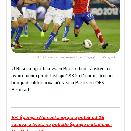
Miloš Krasić kao reprezentativac Srbije (Foto: Starsport)
U Rusiji se igra takozvani Bratski kup. Moskvu na
ovom turniru predstavljaju CSKA i Dinamo, dok od
beogradskih klubova učestvuju Partizan i OFK
Beograd.
EP: Španija i Nemačka igraju u petak od 18
časova, a kvota na pobedu Španije u kladionici