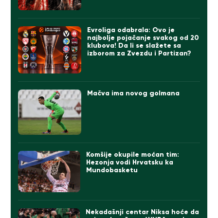
Evroliga odabrala: Ovo je
najbolje pojačanje svakog od 20
klubova! Da li se slažete sa
izborom za Zvezdu i Partizan?
Mačva ima novog golmana
Komšije okupile moćan tim:
Hezonja vodi Hrvatsku ka
Mundobasketu
Nekadašnji centar Niksa hoće da