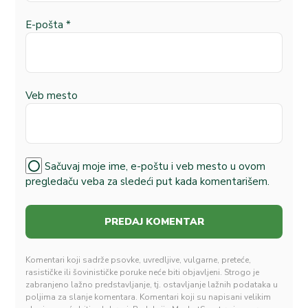
E-pošta
*
Veb mesto
Sačuvaj moje ime, e-poštu i veb mesto u ovom
pregledaču veba za sledeći put kada komentarišem.
Komentari koji sadrže psovke, uvredljive, vulgarne, preteće,
rasističke ili šovinističke poruke neće biti objavljeni. Strogo je
zabranjeno lažno predstavljanje, tj. ostavljanje lažnih podataka u
poljima za slanje komentara. Komentari koji su napisani velikim