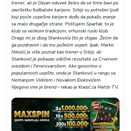
trener, ali je Dejan oduvek želeo da se time bavi po
završetku fudbalske karijere. Srbiji su potrebni ljudi
koji posle uspešne karijere dođu da pokažu znanje
sa malo drugačije strane.
Poštujem Spartak, to je
klub sa velikom tradicijom, vrhunski ruski klub.
Drago mi je zbog Stankovića što je stigao. Želim da
ga pozdravim i da mu poželim uspeh. Ipak, Marko
Nikolić je više poznat kao trener u Srbiji, ali
Stanković je pokazao odlične rezultate sa Crvenom
zvezdom i Ferencvarošem. Ako govorimo o
popularnosti uopšte, onda je Stanković u rangu sa
Nemanjom Vidićem i Novakom Đokovićem.
Njegovo ime je brend –
rekao je Krasić za Match TV.