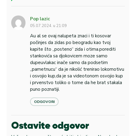
Pop lazic
05.07.2024. u 21:09
Au al se ovaj nalupeta znaci i ti kosovar
počinjes da zidas po beogradu kao tvoj
kapite što „posteno“ zida i otima.porediti
stankovića sa djokovicem moze samo
dupeuvlakac inače samo da podsetim
„pametnucu“ da je nikolić trenirao lokomotivu
i osvojio kup,da je sa videotonom osvojio kup
i prvenstvo toliko o tome da he brat stakala
puno poznatiji.
ODGOVORI
Ostavite odgovor