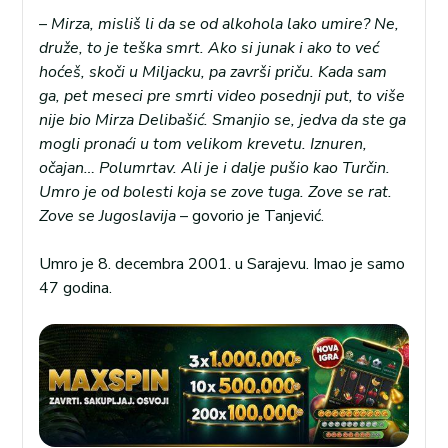
–
Mirza, misliš li da se od alkohola lako umire? Ne,
druže, to je teška smrt. Ako si junak i ako to već
hoćeš, skoči u Miljacku, pa završi priču. Kada sam
ga, pet meseci pre smrti video posednji put, to više
nije bio Mirza Delibašić. Smanjio se, jedva da ste ga
mogli pronaći u tom velikom krevetu. Iznuren,
očajan… Polumrtav. Ali je i dalje pušio kao Turčin.
Umro je od bolesti koja se zove tuga. Zove se rat.
Zove se Jugoslavija
– govorio je Tanjević.
Umro je 8. decembra 2001. u Sarajevu. Imao je samo
47 godina.