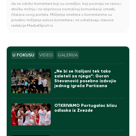
da ne odobri komentare koji su uvredljivi, koji pozivaju na rasnu i
etničku mržnju i ne doprinose normalnoj komunikaciji između
čitalaca ovog portala. Mišljenja iznešena u komentarima su
privatno mišljenje autora komentara i ne odražavaju stavove
redakcije MaxbetSport.rs.
U FOKUSU
VIDEO
GALERIJA
„Ne bi se Italijani tek tako
zaleteli za njega“: Goran
Stevanović posebno izdvojio
jednog igrača Partizana
OTKRIVAMO Portugalac blizu
odlaska iz Zvezde