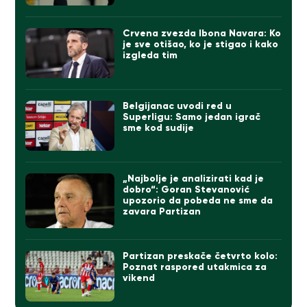
Crvena zvezda Ibona Navara: Ko
je sve otišao, ko je stigao i kako
izgleda tim
Belgijanac uvodi red u
Superligu: Samo jedan igrač
sme kod sudije
„Najbolje je analizirati kad je
dobro“: Goran Stevanović
upozorio da pobeda ne sme da
zavara Partizan
Partizan preskače četvrto kolo:
Poznat raspored utakmica za
vikend