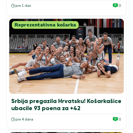
pre 1 dan
0
Reprezentativna košarka
Srbija pregazila Hrvatsku! Košarkašice
ubacile 93 poena za +42
pre 4 dana
0