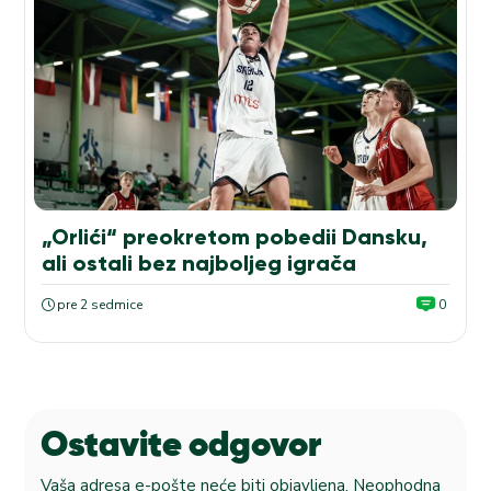
„Orlići“ preokretom pobedii Dansku,
ali ostali bez najboljeg igrača
pre 2 sedmice
0
Ostavite odgovor
Vaša adresa e-pošte neće biti objavljena.
Neophodna