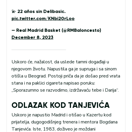
💫 22 años sin Delibasic.
pic.twitter.com/KNbi20rLoo
— Real Madrid Basket (@RMBaloncesto)
December 8, 2023
Uskoro će, nažalost, da uslede tamni događaji u
njegovom životu. Napustila ga je supruga i sa sinom
otišla u Beograd. Postoji priča da je došao pred vrata
stana i na paklici cigareta napisao poruku:
„Sporazumno se razvodimo, izdržavaću tebe i Darija“.
ODLAZAK KOD TANJEVIĆA
Uskoro je napustio Madrid i otišao u Kazertu kod
prijatelja, dugogodišnjeg trenera i mentora Bogdana
Tanjevića. Iste, 1983, doživeo je moždani