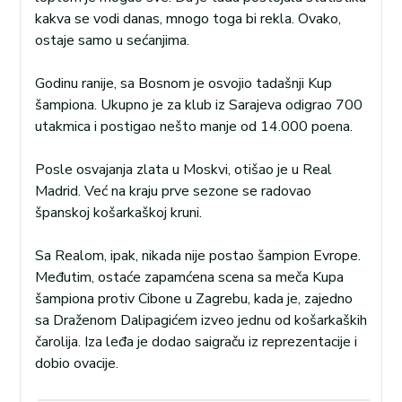
kakva se vodi danas, mnogo toga bi rekla. Ovako,
ostaje samo u sećanjima.
Godinu ranije, sa Bosnom je osvojio tadašnji Kup
šampiona. Ukupno je za klub iz Sarajeva odigrao 700
utakmica i postigao nešto manje od 14.000 poena.
Posle osvajanja zlata u Moskvi, otišao je u Real
Madrid. Već na kraju prve sezone se radovao
španskoj košarkaškoj kruni.
Sa Realom, ipak, nikada nije postao šampion Evrope.
Međutim, ostaće zapamćena scena sa meča Kupa
šampiona protiv Cibone u Zagrebu, kada je, zajedno
sa Draženom Dalipagićem izveo jednu od košarkaških
čarolija. Iza leđa je dodao saigraču iz reprezentacije i
dobio ovacije.