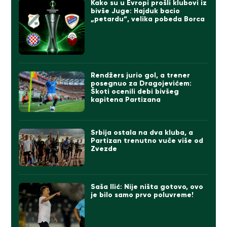
Kako su u Evropi prošli klubovi iz
bivše Juge: Hajduk bacio
„petardu“, velika pobeda Borca
Rendžers jurio gol, a trener
posegnuo za Dragojevićem:
Škoti ocenili debi bivšeg
kapitena Partizana
Srbija ostala na dva kluba, a
Partizan trenutno vuče više od
Zvezde
Saša Ilić: Nije ništa gotovo, ovo
je bilo samo prvo poluvreme!