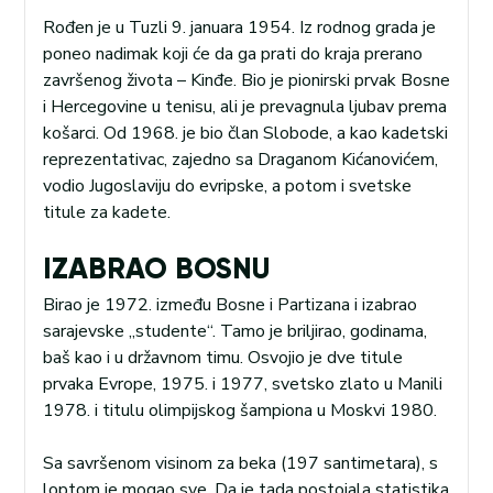
Rođen je u Tuzli 9. januara 1954. Iz rodnog grada je
poneo nadimak koji će da ga prati do kraja prerano
završenog života – Kinđe. Bio je pionirski prvak Bosne
i Hercegovine u tenisu, ali je prevagnula ljubav prema
košarci. Od 1968. je bio član Slobode, a kao kadetski
reprezentativac, zajedno sa Draganom Kićanovićem,
vodio Jugoslaviju do evripske, a potom i svetske
titule za kadete.
IZABRAO BOSNU
Birao je 1972. između Bosne i Partizana i izabrao
sarajevske „studente“. Tamo je briljirao, godinama,
baš kao i u državnom timu. Osvojio je dve titule
prvaka Evrope, 1975. i 1977, svetsko zlato u Manili
1978. i titulu olimpijskog šampiona u Moskvi 1980.
Sa savršenom visinom za beka (197 santimetara), s
loptom je mogao sve. Da je tada postojala statistika