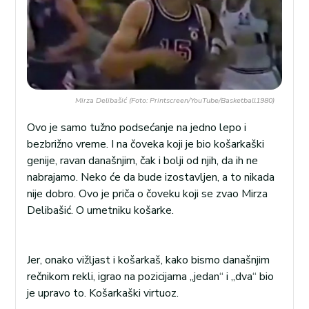
Mirza Delibašić (Foto: Printscreen/YouTube/Basketball1980)
Ovo je samo tužno podsećanje na jedno lepo i
bezbrižno vreme. I na čoveka koji je bio košarkaški
genije, ravan današnjim, čak i bolji od njih, da ih ne
nabrajamo. Neko će da bude izostavljen, a to nikada
nije dobro. Ovo je priča o čoveku koji se zvao Mirza
Delibašić. O umetniku košarke.
Jer, onako vižljast i košarkaš, kako bismo današnjim
rečnikom rekli, igrao na pozicijama „jedan“ i „dva“ bio
je upravo to. Košarkaški virtuoz.