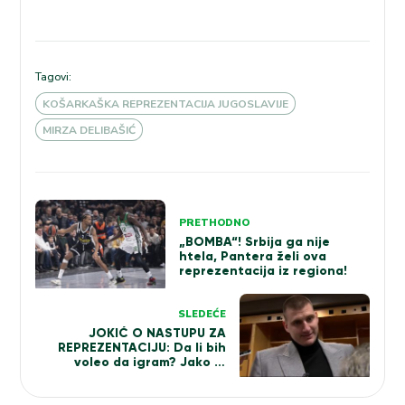
Tagovi:
KOŠARKAŠKA REPREZENTACIJA JUGOSLAVIJE
MIRZA DELIBAŠIĆ
Kretanje
PRETHODNO
članka
„BOMBA“! Srbija ga nije
htela, Pantera želi ova
reprezentacija iz regiona!
SLEDEĆE
JOKIĆ O NASTUPU ZA
REPREZENTACIJU: Da li bih
voleo da igram? Jako je
daleko… Stavljaju mi reči u
usta! (VIDEO)