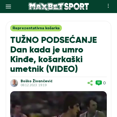
Skip
to
content
Reprezentativna košarka
TUŽNO PODSEĆANJE
Dan kada je umro
Kinđe, košarkaški
umetnik (VIDEO)
Boško Živančević
0
08.12.2023. 19:19