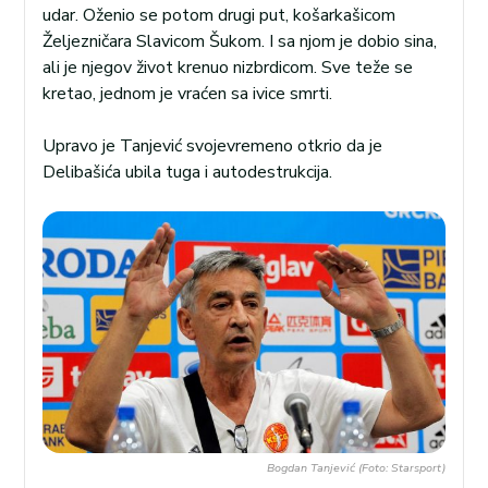
udar. Oženio se potom drugi put, košarkašicom
Željezničara Slavicom Šukom. I sa njom je dobio sina,
ali je njegov život krenuo nizbrdicom. Sve teže se
kretao, jednom je vraćen sa ivice smrti.
Upravo je Tanjević svojevremeno otkrio da je
Delibašića ubila tuga i autodestrukcija.
Bogdan Tanjević (Foto: Starsport)