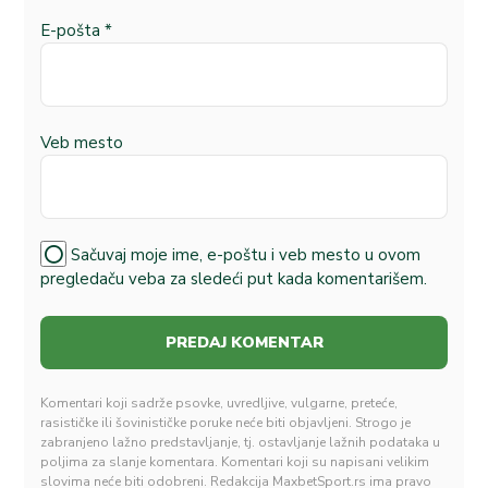
E-pošta
*
Veb mesto
Sačuvaj moje ime, e-poštu i veb mesto u ovom
pregledaču veba za sledeći put kada komentarišem.
Komentari koji sadrže psovke, uvredljive, vulgarne, preteće,
rasističke ili šovinističke poruke neće biti objavljeni. Strogo je
zabranjeno lažno predstavljanje, tj. ostavljanje lažnih podataka u
poljima za slanje komentara. Komentari koji su napisani velikim
slovima neće biti odobreni. Redakcija MaxbetSport.rs ima pravo