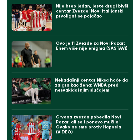
Nije hteo jedan, jeste drugi bivši
centar Zvezde! Novi italijanski
prvoligaš se pojačao
Ovo je 11 Zvezde za Novi Pazar:
Enem više nije enigma (SASTAVI)
Nekadašnji centar Niksa hoće da
zaigra kao žena: WNBA pred
nesvakidašnjim slučajem
Crvena zvezda pobedila Novi
Pazar, ali se i ponovo mučila!
Ovako ne sme protiv Hapoela
(VIDEO)