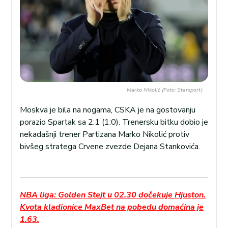
Marko Nikolić (Foto: Starsport)
Moskva je bila na nogama, CSKA je na gostovanju
porazio Spartak sa 2:1 (1:0). Trenersku bitku dobio je
nekadašnji trener Partizana Marko Nikolić protiv
bivšeg stratega Crvene zvezde Dejana Stankovića.
NBA liga: Golden Stejt u 02.30 dočekuje Hjuston.
Kvota kladionice MaxBet na pobedu domaćina je
1.63.