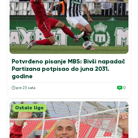
Potvrđeno pisanje MBS: Bivši napadač
Partizana potpisao do juna 2031.
godine
pre 23 sata
0
Ostale lige