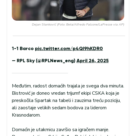
Dejan Stanković (Foto: Beta/Alfredo Falcone/LaPresse via AP)
1-1 Barco
pic.twitter.com/p4QI9hKDR0
— RPL Sky (@RPLNews_eng)
April 26, 2025
Međutim, radost domaćih trajala je svega dva minuta.
Bistrović je doneo vredan trijumf ekipi CSKA koja je
preskočila Spartak na tabeli i zauzima treću poziciju,
ali zaostaje velikih sedam bodova za liderom
Krasnodarom.
Domaćin je utakmicu završio sa igračem manje.