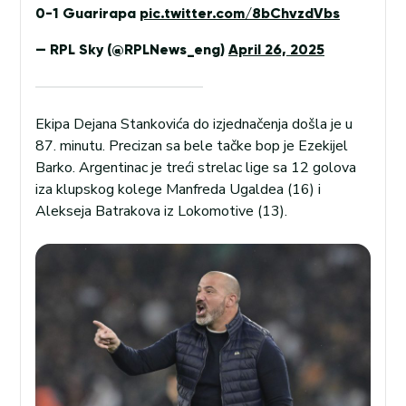
0-1 Guarirapa
pic.twitter.com/8bChvzdVbs
— RPL Sky (@RPLNews_eng)
April 26, 2025
Ekipa Dejana Stankovića do izjednačenja došla je u
87. minutu. Precizan sa bele tačke bop je Ezekijel
Barko. Argentinac je treći strelac lige sa 12 golova
iza klupskog kolege Manfreda Ugaldea (16) i
Alekseja Batrakova iz Lokomotive (13).