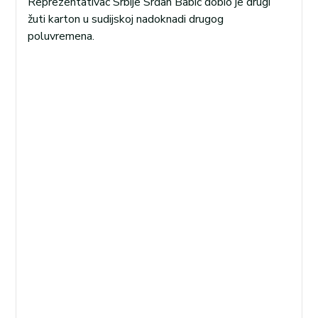
Reprezentativac Srbije Srđan Babić dobio je drugi
žuti karton u sudijskoj nadoknadi drugog
poluvremena.