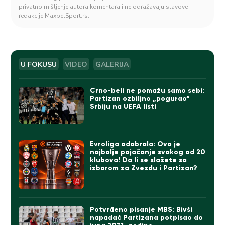
privatno mišljenje autora komentara i ne odražavaju stavove
redakcije MaxbetSport.rs.
U FOKUSU
VIDEO
GALERIJA
Crno-beli ne pomažu samo sebi:
Partizan ozbiljno „pogurao“
Srbiju na UEFA listi
Evroliga odabrala: Ovo je
najbolje pojačanje svakog od 20
klubova! Da li se slažete sa
izborom za Zvezdu i Partizan?
Potvrđeno pisanje MBS: Bivši
napadač Partizana potpisao do