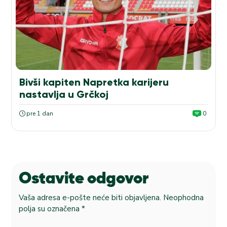
Bivši kapiten Napretka karijeru
nastavlja u Grčkoj
pre 1 dan
0
Ostavite odgovor
Vaša adresa e-pošte neće biti objavljena.
Neophodna
polja su označena
*