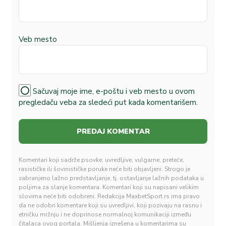
Veb mesto
Sačuvaj moje ime, e-poštu i veb mesto u ovom
pregledaču veba za sledeći put kada komentarišem.
Komentari koji sadrže psovke, uvredljive, vulgarne, preteće,
rasističke ili šovinističke poruke neće biti objavljeni. Strogo je
zabranjeno lažno predstavljanje, tj. ostavljanje lažnih podataka u
poljima za slanje komentara. Komentari koji su napisani velikim
slovima neće biti odobreni. Redakcija MaxbetSport.rs ima pravo
da ne odobri komentare koji su uvredljivi, koji pozivaju na rasnu i
etničku mržnju i ne doprinose normalnoj komunikaciji između
čitalaca ovog portala. Mišljenja iznešena u komentarima su