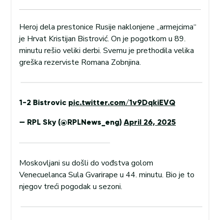
Heroj dela prestonice Rusije naklonjene „armejcima“
je Hrvat Kristijan Bistrović. On je pogotkom u 89.
minutu rešio veliki derbi. Svemu je prethodila velika
greška rezerviste Romana Zobnjina.
1-2 Bistrovic
pic.twitter.com/1v9DqkiEVQ
— RPL Sky (@RPLNews_eng)
April 26, 2025
Moskovljani su došli do vođstva golom
Venecuelanca Sula Gvarirape u 44. minutu. Bio je to
njegov treći pogodak u sezoni.