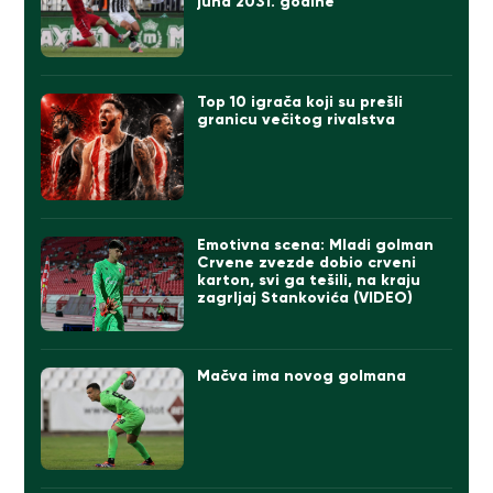
juna 2031. godine
Top 10 igrača koji su prešli
granicu večitog rivalstva
Emotivna scena: Mladi golman
Crvene zvezde dobio crveni
karton, svi ga tešili, na kraju
zagrljaj Stankovića (VIDEO)
Mačva ima novog golmana