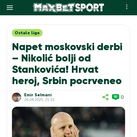
Skip
to
content
Ostale lige
Napet moskovski derbi
– Nikolić bolji od
Stankovića! Hrvat
heroj, Srbin pocrveneo
Emir Selmani
0
26.04.2025. 21:32