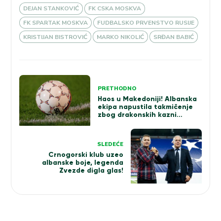
DEJAN STANKOVIĆ
FK CSKA MOSKVA
FK SPARTAK MOSKVA
FUDBALSKO PRVENSTVO RUSIJE
KRISTIJAN BISTROVIĆ
MARKO NIKOLIĆ
SRĐAN BABIĆ
Kretanje
PRETHODNO
članka
Haos u Makedoniji! Albanska
ekipa napustila takmičenje
zbog drakonskih kazni
saveza
SLEDEĆE
Crnogorski klub uzeo
albanske boje, legenda
Zvezde digla glas!