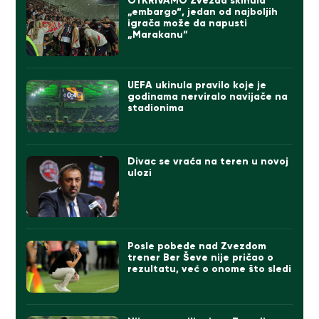
OTKRIVAMO Zvezda skinula
„embargo“, jedan od najboljih
igrača može da napusti
„Marakanu“
UEFA ukinula pravilo koje je
godinama nerviralo navijače na
stadionima
Divac se vraća na teren u novoj
ulozi
Posle pobede nad Zvezdom
trener Ber Ševe nije pričao o
rezultatu, već o onome što sledi