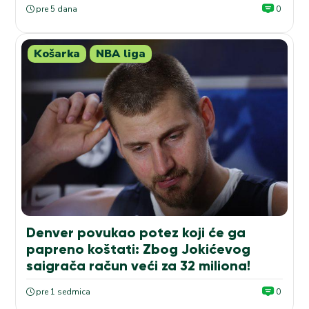
pre 5 dana
0
Košarka
NBA liga
Denver povukao potez koji će ga
papreno koštati: Zbog Jokićevog
saigrača račun veći za 32 miliona!
pre 1 sedmica
0