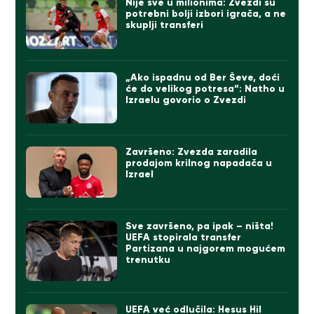
Nije sve u milionima: Zvezdi su
potrebni bolji izbori igrača, a ne
skuplji transferi
„Ako ispadnu od Ber Ševe, doći
će do velikog potresa“: Natho u
Izraelu govorio o Zvezdi
Završeno: Zvezda zaradila
prodajom krilnog napadača u
Izrael
Sve završeno, pa ipak – ništa!
UEFA stopirala transfer
Partizana u najgorem mogućem
trenutku
UEFA već odlučila: Hesus Hil