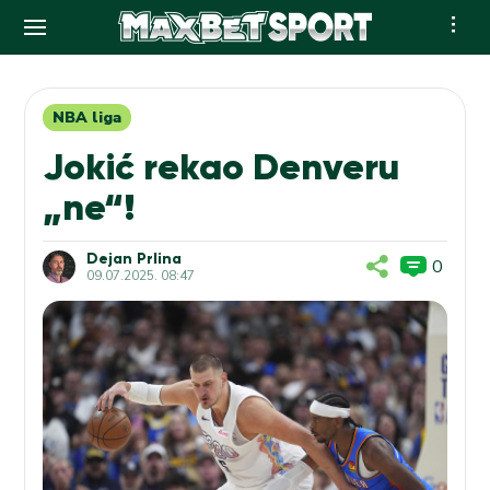
Skip
to
content
NBA liga
Jokić rekao Denveru
„ne“!
Dejan Prlina
0
09.07.2025. 08:47