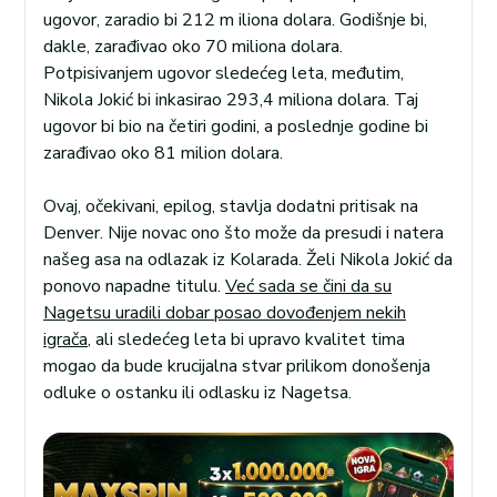
ugovor, zaradio bi 212 m iliona dolara. Godišnje bi,
dakle, zarađivao oko 70 miliona dolara.
Potpisivanjem ugovor sledećeg leta, međutim,
Nikola Jokić bi inkasirao 293,4 miliona dolara. Taj
ugovor bi bio na četiri godini, a poslednje godine bi
zarađivao oko 81 milion dolara.
Ovaj, očekivani, epilog, stavlja dodatni pritisak na
Denver. Nije novac ono što može da presudi i natera
našeg asa na odlazak iz Kolarada. Želi Nikola Jokić da
ponovo napadne titulu.
Već sada se čini da su
Nagetsu uradili dobar posao dovođenjem nekih
igrača
, ali sledećeg leta bi upravo kvalitet tima
mogao da bude krucijalna stvar prilikom donošenja
odluke o ostanku ili odlasku iz Nagetsa.