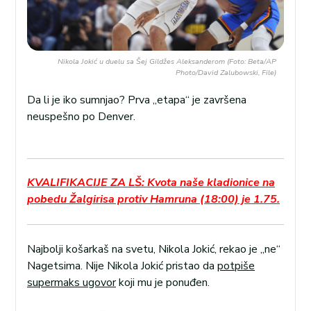
Nikola Jokić u duelu sa Šej Gildžes Aleksanderom (Foto: Beta/AP
Photo/David Zalubowski, File)
Da li je iko sumnjao? Prva „etapa“ je završena
neuspešno po Denver.
KVALIFIKACIJE ZA LŠ: Kvota naše kladionice na
pobedu Žalgirisa protiv Hamruna (18:00) je 1.75.
Najbolji košarkaš na svetu, Nikola Jokić, rekao je „ne“
Nagetsima. Nije Nikola Jokić pristao da
potpiše
supermaks ugovor
koji mu je ponuđen.