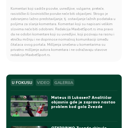
Komentari koji sadrže psovke, uvredljive, vulgarne, preteće,
rasističke ili šovinističke poruke neće biti objavljeni. Strogo je
zabranjeno lažno predstavljanje, tj. ostavljanje lažnih podataka u
poljima za slanje komentara. Komentari koji su napisani velikim
slovima neće biti odobreni. Redakcija MaxbetSport.rs ima pravo
da ne odobri komentare koji su uvredljivi, koji pozivaju na rasnu i
etničku mržnju i ne doprinose normalnoj komunikaciji između
čitalaca ovog portala. Mišljenja iznešena u komentarima su
privatno mišljenje autora komentara i ne odražavaju stavove
redakcije MaxbetSport.rs.
U FOKUSU
VIDEO
GALERIJA
Mateus ili Lukasen? Analitičar
objasnio gde je zapravo nastao
problem kod gola Zvezde