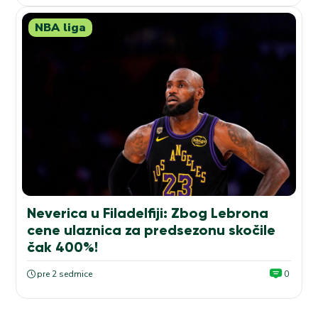
NBA liga
Neverica u Filadelfiji: Zbog Lebrona
cene ulaznica za predsezonu skočile
čak 400%!
pre 2 sedmice
0