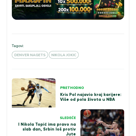
Tagovi:
DENVER NAGETS
NIKOLA JOKIC
Kretanje
PRETHODNO
članka
Kris Pol najavio kraj karijere:
Više od pola života u NBA
SLEDEĆE
I Nikola Topić ima pravo na
slab dan, Srbin loš protiv
Jute