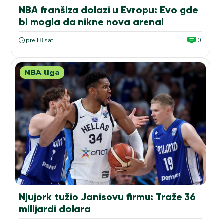
NBA franšiza dolazi u Evropu: Evo gde
bi mogla da nikne nova arena!
pre 18 sati
0
NBA liga
Njujork tužio Janisovu firmu: Traže 36
milijardi dolara