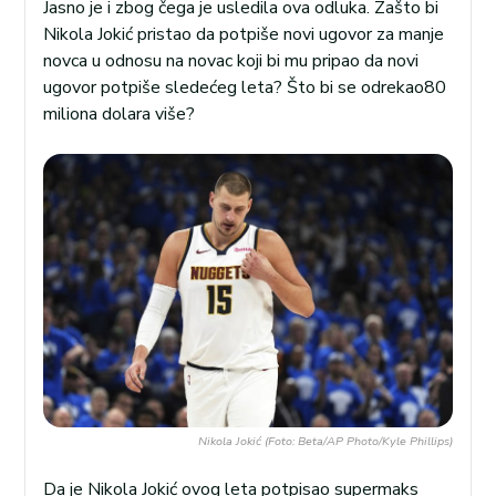
Jasno je i zbog čega je usledila ova odluka. Zašto bi
Nikola Jokić pristao da potpiše novi ugovor za manje
novca u odnosu na novac koji bi mu pripao da novi
ugovor potpiše sledećeg leta? Što bi se odrekao80
miliona dolara više?
Nikola Jokić (Foto: Beta/AP Photo/Kyle Phillips)
Da je Nikola Jokić ovog leta potpisao supermaks