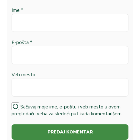
Ime
*
E-pošta
*
Veb mesto
Sačuvaj moje ime, e-poštu i veb mesto u ovom
pregledaču veba za sledeći put kada komentarišem.