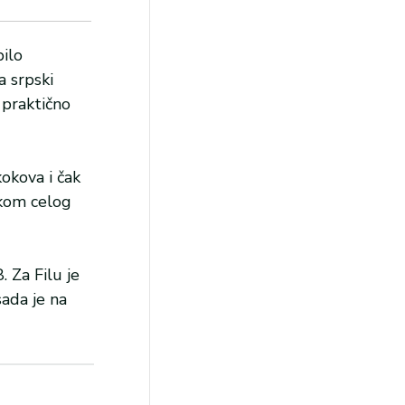
bilo
a srpski
 praktično
kokova i čak
okom celog
 Za Filu je
ada je na