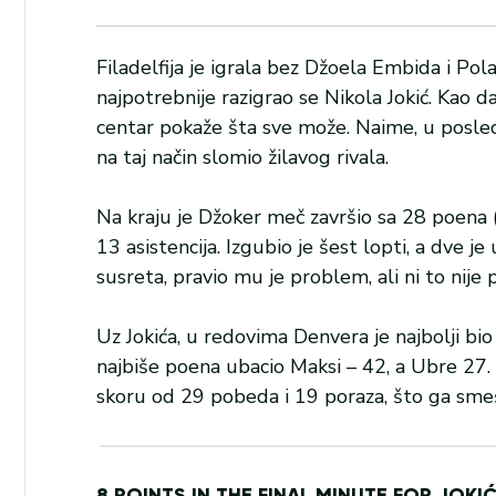
Filadelfija je igrala bez Džoela Embida i Pola 
najpotrebnije razigrao se Nikola Jokić. Kao 
centar pokaže šta sve može. Naime, u posledn
na taj način slomio žilavog rivala.
Na kraju je Džoker meč završio sa 28 poena (1
13 asistencija. Izgubio je šest lopti, a dve
susreta, pravio mu je problem, ali ni to nije
Uz Jokića, u redovima Denvera je najbolji bio
najbiše poena ubacio Maksi – 42, a Ubre 27.
skoru od 29 pobeda i 19 poraza, što ga smeš
8 POINTS IN THE FINAL MINUTE FOR JOKIĆ 