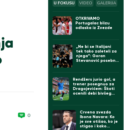
U FOKUSU
VIDEO
GALERIJA
OTKRIVAMO
Portugalac blizu
odlaska iz Zvezde
nja
„Ne bi se Italijani
tek tako zaleteli za
o
njega“: Goran
Stevanović posebno
izdvojio jednog
igrača Partizana
Rendžers jurio gol, a
trener posegnuo za
Dragojevićem: Škoti
ocenili debi bivšeg
kapitena Partizana
Crvena zvezda
0
Ibona Navara: Ko
je sve otišao, ko je
stigao i kako