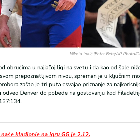
Nikola Jokić (Foto: Beta/AP Photo/
d obručima u najjačoj ligi na svetu i da kao od šale niže
š na svom prepoznatljivom nivou, spreman je u ključnim 
ombora zašto je tri puta osvajao priznanje za najkorisnij
u odveo Denver do pobede na gostovanju kod Filadelfije
137:134.
naše kladionie na igru GG je 2.12.