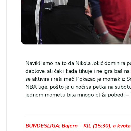
Navikli smo na to da Nikola Jokić dominira po
dablove, ali čak i kada tihuje i ne igra ba
se aktivira i reši meč. Pokazao je momak iz S
NBA lige, pošto je u noći sa petka na subot
jednom mometu bila mnogo bliža pobedi – 
BUNDESLIGA: Bajern – KIL (15:30), a kvota 