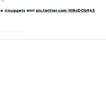
the
@nuggets
win!
pic.twitter.com/Hj8cDOb945