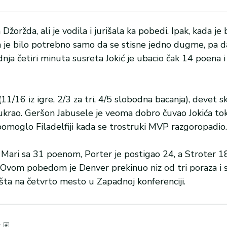
Džoržda, ali je vodila i jurišala ka pobedi. Ipak, kada je 
da je bilo potrebno samo da se stisne jedno dugme, pa d
ja četiri minuta susreta Jokić je ubacio čak 14 poena i
1/16 iz igre, 2/3 za tri, 4/5 slobodna bacanja), devet s
 je ukrao. Geršon Jabusele je veoma dobro čuvao Jokića t
 pomoglo Filadelfiji kada se trostruki MVP razgoropadio.
 Mari sa 31 poenom, Porter je postigao 24, a Stroter 18.
 Ovom pobedom je Denver prekinuo niz od tri poraza i s
ta na četvrto mesto u Zapadnoj konferenciji.
🃏