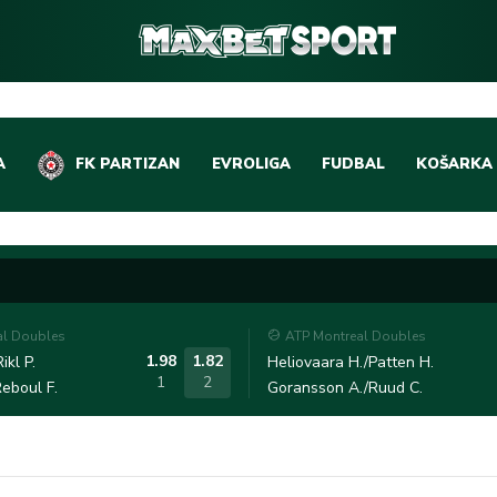
A
FK PARTIZAN
EVROLIGA
FUDBAL
KOŠARKA
DOMAĆI FUDBAL
EVROLIGA
LIGE PETICE
ABA LIGA
EVROPSKA TAKMIČEN
NBA LIGA
al Doubles
ATP Montreal Doubles
OSTALE LIGE
REPREZEN
1.98
1.82
ikl P.
Heliovaara H./Patten H.
1
2
eboul F.
Goransson A./Ruud C.
REPREZENTATIVNI FU
OSTALE L