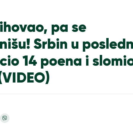
ihovao, pa se
nišu! Srbin u posled
cio 14 poena i slomi
u (VIDEO)