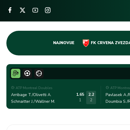
Skip
NAJNOVIJE
FK CRVENA ZVEZD
to
content
ATP Montreal Doubles
ATP Montre
1.65
2.2
Arribage T./Olivetti A.
Pavlasek A./R
1
2
Schnaitter J./Wallner M.
Doumbia S./R