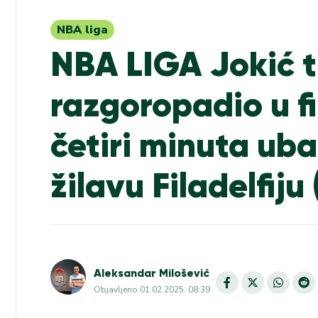
NBA liga
NBA LIGA Jokić t
razgoropadio u fi
četiri minuta uba
žilavu Filadelfij
Aleksandar Milošević
Objavljeno
01.02.2025. 08:39