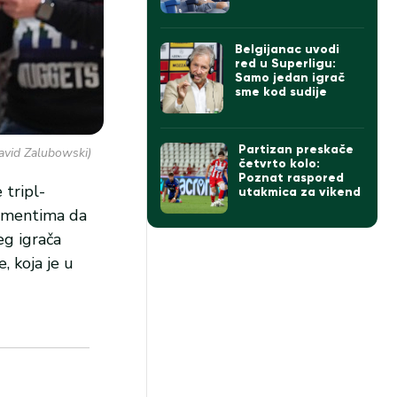
Belgijanac uvodi
red u Superligu:
Samo jedan igrač
sme kod sudije
Partizan preskače
David Zalubowski)
četvrto kolo:
Poznat raspored
 tripl-
utakmica za vikend
momentima da
eg igrača
, koja je u