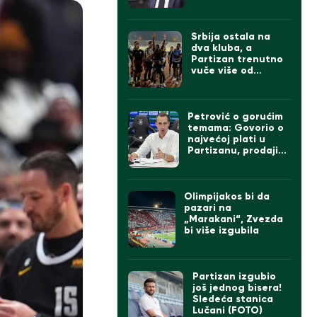
izgleda tim
Srbija ostala na
dva kluba, a
Partizan trenutno
vuče više od
Zvezde
Petrović o gorućim
temama: Govorio o
najvećoj plati u
Partizanu, prodaji
igrača ako dođe
Čumić i levom beku
Olimpijakos bi da
pazari na
„Marakani“, Zvezda
bi više izgubila
Partizan izgubio
još jednog bisera!
Sledeća stanica
Lučani (FOTO)