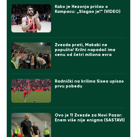
Kako je Hezonja pričao o
Kampacu: „Slagao je!“ (VIDEO)
Zvezda prati, Makabi ne
popušta! Krilni napadač ima
cenu od četri miliona evra
Radnički na krilima Sisea upisao
prvu pobedu
Ovo je 11 Zvezde za Novi Pazar:
Enem više nije enigma (SASTAVI)