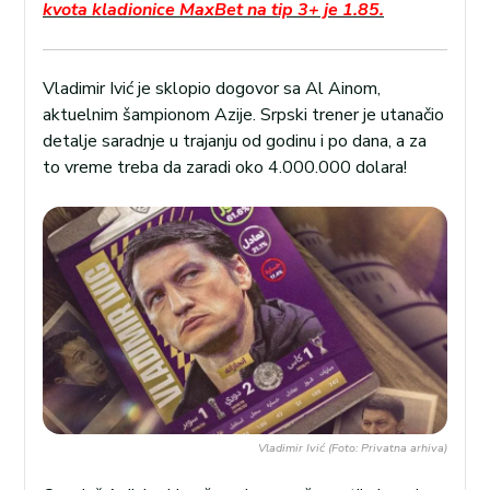
kvota kladionice MaxBet na tip 3+ je 1.85.
Vladimir Ivić je sklopio dogovor sa Al Ainom,
aktuelnim šampionom Azije. Srpski trener je utanačio
detalje saradnje u trajanju od godinu i po dana, a za
to vreme treba da zaradi oko 4.000.000 dolara!
Vladimir Ivić (Foto: Privatna arhiva)