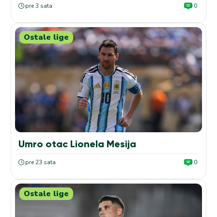
pre 3 sata
0
Ostale lige
Umro otac Lionela Mesija
pre 23 sata
0
Ostale lige