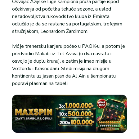
Osvajač Azijske Lige šampiona pruža partije ispod
očekivanja od početka tekuće sezone, a usled
nezadovoljstva rukovodstvo kluba iz Emirata
odlučilo je da se rastane sa portugalskim, trofejnim
stručnjakom, Leonardom Žardimom.
Ivić je trenersku karijeru počeo u PAOK-u, a potom je
predvodio Makabi iz Tel Aviva (u dva navrata i
osvojio je duplu krunu), a zatim je imao misije u
Votfordu i Krasnodaru. Sledi misija na drugom
kontinentu uz jasan plan da Al Ain u šampionatu
popravi plasman na tabeli.