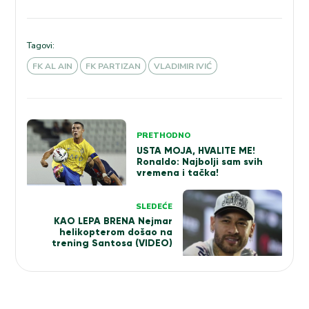
Tagovi:
FK AL AIN
FK PARTIZAN
VLADIMIR IVIĆ
Kretanje
PRETHODNO
članka
USTA MOJA, HVALITE ME!
Ronaldo: Najbolji sam svih
vremena i tačka!
SLEDEĆE
KAO LEPA BRENA Nejmar
helikopterom došao na
trening Santosa (VIDEO)