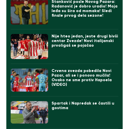
Stanković posle Novog Pazara:
Radanović je dobro uradio! Moja
leđa su šira od momaka! Sledi
finale prvog dela sezone!
Nije hteo jedan, jeste drugi bivši
centar Zvezde! Novi italijanski
prvoligaš se pojačao
Crvena zvezda pobedila Novi
Pazar, ali se i ponovo mučila!
Ovako ne sme protiv Hapoela
(VIDEO)
Spartak i Napredak se častili u
gostima