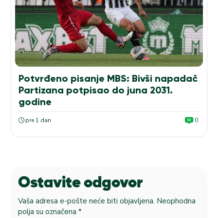
Potvrđeno pisanje MBS: Bivši napadač
Partizana potpisao do juna 2031.
godine
pre 1 dan
0
Ostavite odgovor
Vaša adresa e-pošte neće biti objavljena.
Neophodna
polja su označena
*