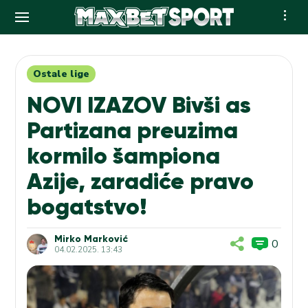
Skip
to
content
Ostale lige
NOVI IZAZOV Bivši as
Partizana preuzima
kormilo šampiona
Azije, zaradiće pravo
bogatstvo!
Mirko Marković
0
04.02.2025. 13:43