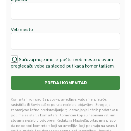
Veb mesto
Sačuvaj moje ime, e-poštu i veb mesto u ovom
pregledaču veba za sledeći put kada komentarišem.
Komentari koji sadrže psovke, uvredljive, vulgarne, preteće,
rasističke ili šovinističke poruke neće biti objavljeni. Strogo je
zabranjeno lažno predstavljanje, tj. ostavljanje lažnih podataka u
poljima za slanje komentara. Komentari koji su napisani velikim
slovima neće biti odobreni. Redakcija MaxbetSport.rs ima pravo
da ne odobri komentare koji su uvredljivi, koji pozivaju na rasnu i
etničku mržnju i ne doprinose normalnoj komunikaciji između