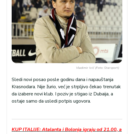
Vladimir Ivić (Foto: Starsport)
Sledi novi posao posle godinu dana i napauštanja
Krasnodara. Nije žurio, već je strpljivo čekao trenutak
da izabere novi klub. I poziv je stigao iz Dubaija, a
ostaje samo da usledi potpis ugovora.
KUP ITALIJE: Atalanta i Bolonja igraju od 21.00, a