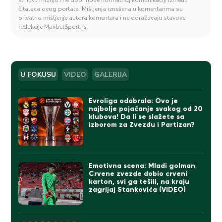
čitalaca ovog portala. Mišljenja iznešena u komentarima su
privatno mišljenje autora komentara i ne odražavaju stavove
redakcije MaxbetSport.rs.
U FOKUSU
VIDEO
GALERIJA
Evroliga odabrala: Ovo je
najbolje pojačanje svakog od 20
klubova! Da li se slažete sa
izborom za Zvezdu i Partizan?
Emotivna scena: Mladi golman
Crvene zvezde dobio crveni
karton, svi ga tešili, na kraju
zagrljaj Stankovića (VIDEO)