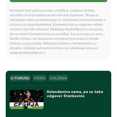
Komentari koji sadrže psovke, uvredljive, vulgarne, preteće,
rasističke ili šovinističke poruke neće biti objavljeni. Strogo je
zabranjeno lažno predstavljanje, tj. ostavljanje lažnih podataka u
poljima za slanje komentara. Komentari koji su napisani velikim
slovima neće biti odobreni. Redakcija MaxbetSport.rs ima pravo
da ne odobri komentare koji su uvredljivi, koji pozivaju na rasnu i
etničku mržnju i ne doprinose normalnoj komunikaciji između
čitalaca ovog portala. Mišljenja iznešena u komentarima su
privatno mišljenje autora komentara i ne odražavaju stavove
redakcije MaxbetSport.rs.
U FOKUSU
VIDEO
GALERIJA
Holanđanina nema, pa se čeka
odgovor Stankovića