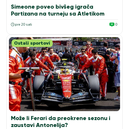
Simeone poveo bivšeg igrača
Partizana na turneju sa Atletikom
pre 20 sati
0
Ostali sportovi
Može li Ferari da preokrene sezonu i
zaustavi Antonelija?