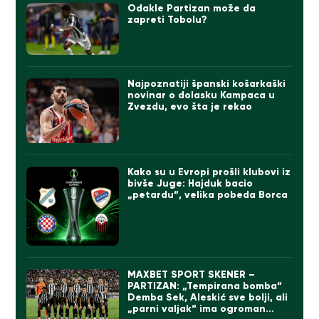
Odakle Partizan može da
zapreti Tobolu?
Najpoznatiji španski košarkaški
novinar o dolasku Kampaca u
Zvezdu, evo šta je rekao
Kako su u Evropi prošli klubovi iz
bivše Juge: Hajduk bacio
„petardu“, velika pobeda Borca
MAXBET SPORT SKENER –
PARTIZAN: „Tempirana bomba“
Demba Sek, Aleskić sve bolji, ali
„parni valjak“ ima ogroman