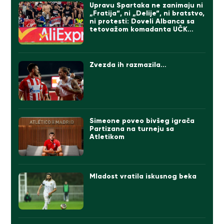
Upravu Spartaka ne zanimaju ni
„Fratija“, ni „Delije“, ni bratstvo,
ni protesti: Doveli Albanca sa
tetovažom komadanta UČK
(FOTO)
Zvezda ih razmazila…
Simeone poveo bivšeg igrača
Partizana na turneju sa
Atletikom
Mladost vratila iskusnog beka