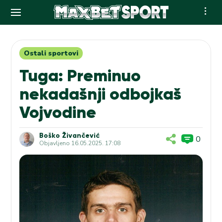
Skip
to
content
Ostali sportovi
Tuga: Preminuo
nekadašnji odbojkaš
Vojvodine
Boško Živančević
0
Objavljeno
16.05.2025. 17:08