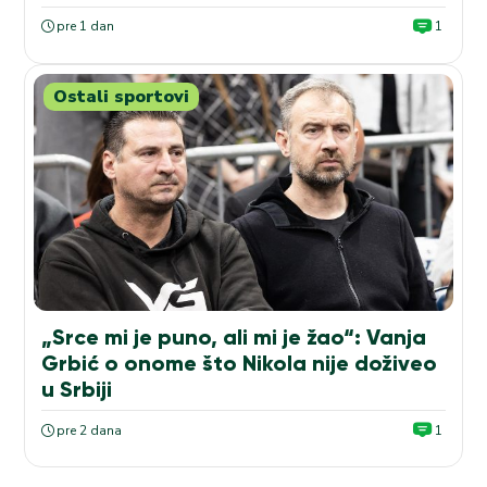
pre 1 dan
1
Ostali sportovi
„Srce mi je puno, ali mi je žao“: Vanja
Grbić o onome što Nikola nije doživeo
u Srbiji
pre 2 dana
1