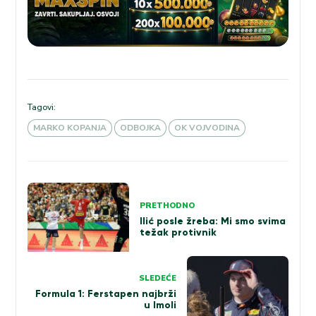
Tagovi:
MARKO KOPANJA
ODBOJKA
OK VOJVODINA
Kretanje
PRETHODNO
članka
Ilić posle žreba: Mi smo svima
težak protivnik
SLEDEĆE
Formula 1: Ferstapen najbrži
u Imoli