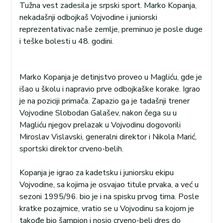
Tužna vest zadesila je srpski sport. Marko Kopanja,
nekadašnji odbojkaš Vojvodine i juniorski
reprezentativac naše zemlje, preminuo je posle duge
i teške bolesti u 48. godini.
Marko Kopanja je detinjstvo proveo u Magliću, gde je
išao u školu i napravio prve odbojkaške korake. Igrao
je na poziciji primača. Zapazio ga je tadašnji trener
Vojvodine Slobodan Galašev, nakon čega su u
Magliću njegov prelazak u Vojvodinu dogovorili
Miroslav Vislavski, generalni direktor i Nikola Marić,
sportski direktor crveno-belih.
Kopanja je igrao za kadetsku i juniorsku ekipu
Vojvodine, sa kojima je osvajao titule prvaka, a već u
sezoni 1995/96. bio je i na spisku prvog tima. Posle
kratke pozajmice, vratio se u Vojvodinu sa kojom je
takođe bio šampion i nosio crveno-beli dres do