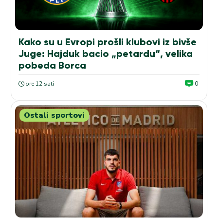
Kako su u Evropi prošli klubovi iz bivše
Juge: Hajduk bacio „petardu“, velika
pobeda Borca
pre 12 sati
0
Ostali sportovi