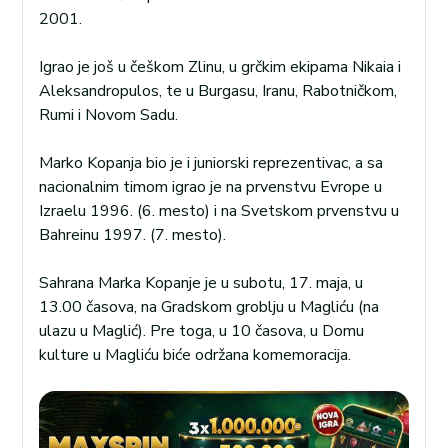
2001.
Igrao je još u češkom Zlinu, u grčkim ekipama Nikaia i
Aleksandropulos, te u Burgasu, Iranu, Rabotničkom,
Rumi i Novom Sadu.
Marko Kopanja bio je i juniorski reprezentivac, a sa
nacionalnim timom igrao je na prvenstvu Evrope u
Izraelu 1996. (6. mesto) i na Svetskom prvenstvu u
Bahreinu 1997. (7. mesto).
Sahrana Marka Kopanje je u subotu, 17. maja, u
13.00 časova, na Gradskom groblju u Magliću (na
ulazu u Maglić). Pre toga, u 10 časova, u Domu
kulture u Magliću biće održana komemoracija.