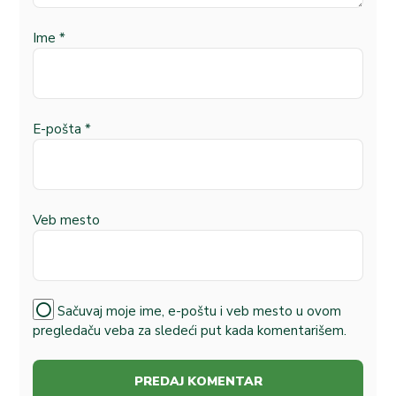
Ime
*
E-pošta
*
Veb mesto
Sačuvaj moje ime, e-poštu i veb mesto u ovom
pregledaču veba za sledeći put kada komentarišem.