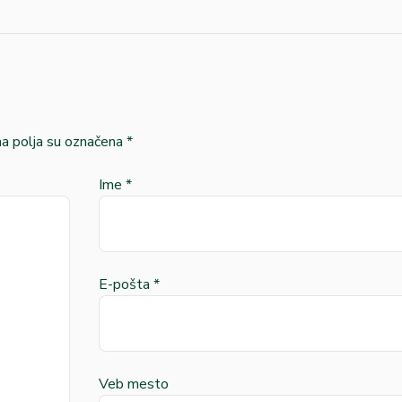
 polja su označena
*
Ime
*
E-pošta
*
Veb mesto