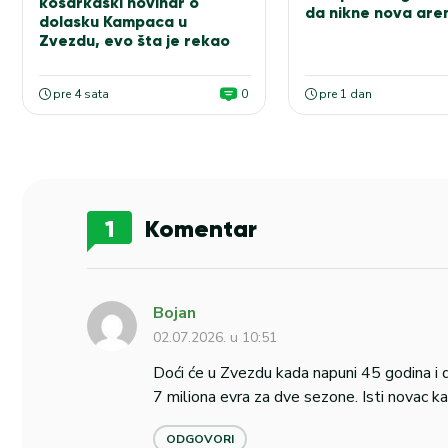
košarkaški novinar o
da nikne nova are
dolasku Kampaca u
Zvezdu, evo šta je rekao
pre 4 sata
0
pre 1 dan
1
Komentar
Bojan
02.07.2026. u 10:51
Doći će u Zvezdu kada napuni 45 godina i d
7 miliona evra za dve sezone. Isti novac 
ODGOVORI