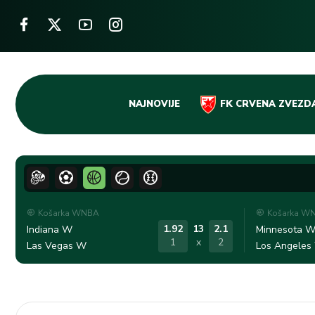
Skip
NAJNOVIJE
FK CRVENA ZVEZD
to
content
Košarka WNBA
Košarka W
1.92
13
2.1
Indiana W
Minnesota 
1
x
2
Las Vegas W
Los Angeles