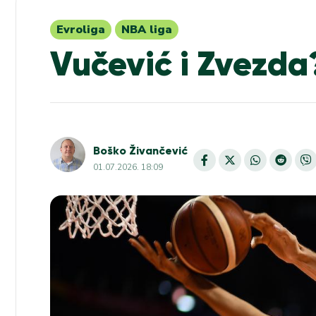
Evroliga
NBA liga
Vučević i Zvezda?
Boško Živančević
01.07.2026. 18:09