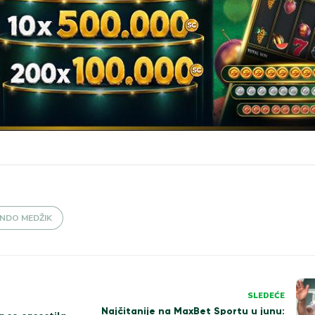
NDO MEDŽIK
SLEDEĆE
Najčitanije na MaxBet Sportu u junu: