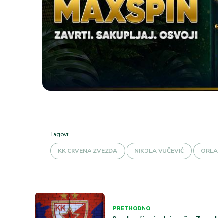
Tagovi:
KK CRVENA ZVEZDA
NIKOLA VUČEVIĆ
ORLA
Kretanje
PRETHODNO