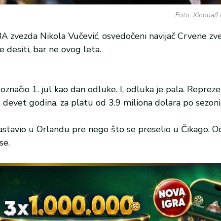
Foto: Xinhua/L
A zvezda Nikola Vučević, osvedočeni navijač Crvene zv
 desiti, bar ne ovog leta.
značio 1. jul kao dan odluke. I, odluka je pala. Repreze
devet godina, za platu od 3.9 miliona dolara po sezoni
 nastavio u Orlandu pre nego što se preselio u Čikago. 
se.