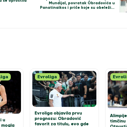
a se oprostila
Mundijal, povratak Obradovića u
Panatinaikos i priče koje su obeležile
mesec
liga
Evroliga
Evrol
Evroliga objavila prvu
Alimpij
prognozu: Obradović
i u
timčinu 
favorit za titulu, evo gde
i mogla
Otpusti