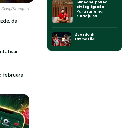
Simeone poveo
bivšeg igrača
i Xiang/Starsport
Partizana na
turneju sa
ezde, da
Atletikom
Zvezda ih
razmazila…
ntativac
.
Od februara