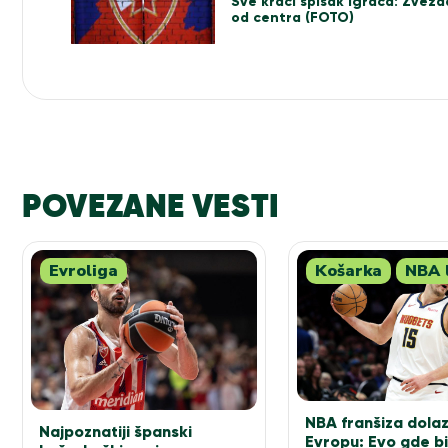
članka
Sve kraći spisak igrača: Zvezd
od centra (FOTO)
POVEZANE VESTI
Evroliga
Košarka
NBA 
NBA franšiza dolaz
Najpoznatiji španski
Evropu: Evo gde b