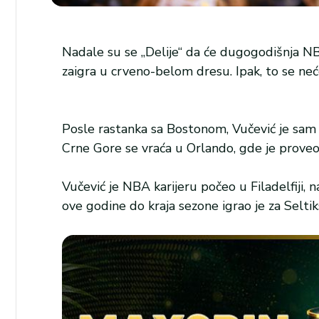
Nadale su se „Delije“ da će dugogodišnja NB
zaigra u crveno-belom dresu. Ipak, to se neće
Posle rastanka sa Bostonom, Vučević je sam o
Crne Gore se vraća u Orlando, gde je proveo 
Vučević je NBA karijeru počeo u Filadelfiji,
ove godine do kraja sezone igrao je za Seltik