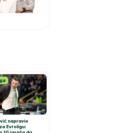
iga
ević napravio
za Evroligu:
o 10 igrača da