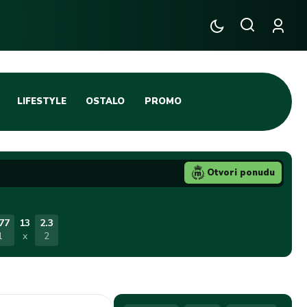
LIFESTYLE
OSTALO
PROMO
TENIS
TIFO SCENA
Otvori ponudu
JA
FUTSAL
TATIVNA KOŠARKA
KROZ OBRUČ!
77
13
2.3
1
x
2
DBAL
IGE
BLOG
INTERVJU NA MAX