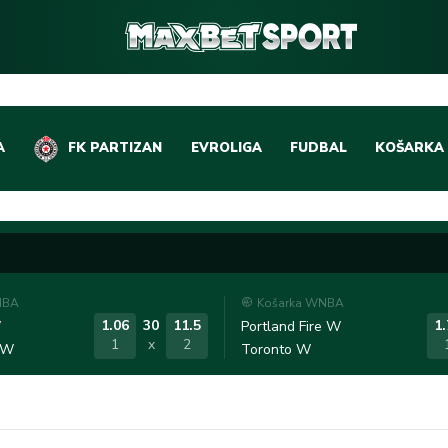
A
FK PARTIZAN
EVROLIGA
FUDBAL
KOŠARKA
DOMAĆI FUDBAL
EVROLIGA
LIGE PETICE
ABA LIGA
EVROPSKA TAKMIČEN
NBA LIGA
NBA
Košarka WNBA
OSTALE LIGE
REPREZEN
1.06
30
11.5
1.
W
Portland Fire W
1
x
2
 W
Toronto W
REPREZENTATIVNI FU
OSTALE L