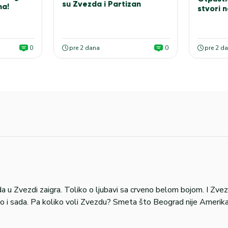
su Zvezda i Partizan
na!
stvori 
0
pre 2 dana
0
pre 2 d
a u Zvezdi zaigra. Toliko o ljubavi sa crveno belom bojom. I Zve
kao i sada. Pa koliko voli Zvezdu? Smeta što Beograd nije Amerik