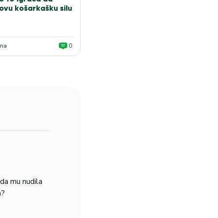
novu košarkašku silu
ana
0
zda mu nudila
a?