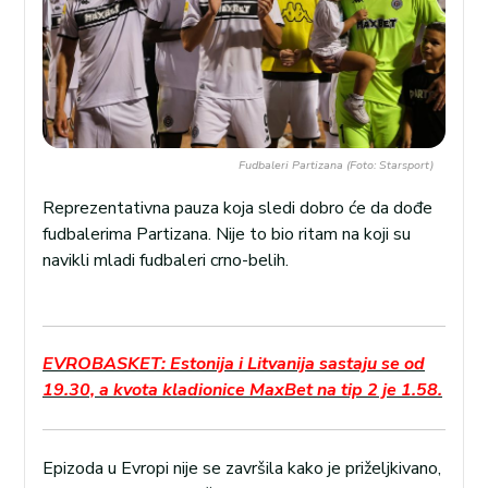
Fudbaleri Partizana (Foto: Starsport)
Reprezentativna pauza koja sledi dobro će da dođe
fudbalerima Partizana. Nije to bio ritam na koji su
navikli mladi fudbaleri crno-belih.
EVROBASKET: Estonija i Litvanija sastaju se od
19.30, a kvota kladionice MaxBet na tip 2 je 1.58.
Epizoda u Evropi nije se završila kako je priželjkivano,