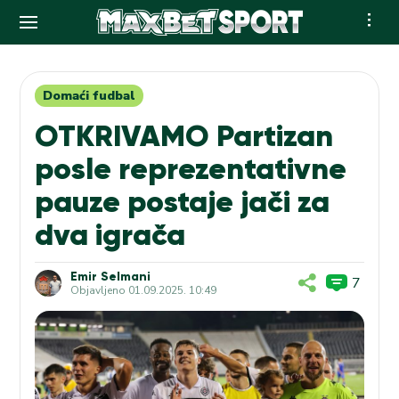
Skip
to
content
Domaći fudbal
OTKRIVAMO Partizan
posle reprezentativne
pauze postaje jači za
dva igrača
Emir Selmani
7
Objavljeno
01.09.2025. 10:49