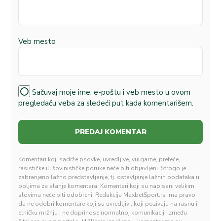
Veb mesto
Sačuvaj moje ime, e-poštu i veb mesto u ovom
pregledaču veba za sledeći put kada komentarišem.
Komentari koji sadrže psovke, uvredljive, vulgarne, preteće,
rasističke ili šovinističke poruke neće biti objavljeni. Strogo je
zabranjeno lažno predstavljanje, tj. ostavljanje lažnih podataka u
poljima za slanje komentara. Komentari koji su napisani velikim
slovima neće biti odobreni. Redakcija MaxbetSport.rs ima pravo
da ne odobri komentare koji su uvredljivi, koji pozivaju na rasnu i
etničku mržnju i ne doprinose normalnoj komunikaciji između