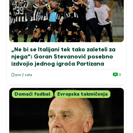
„Ne bi se Italijani tek tako zaleteli za
njega“: Goran Stevanović posebno
izdvojio jednog igrača Partizana
pre 2 sata
0
Domaći fudbal
Evropska takmičenja