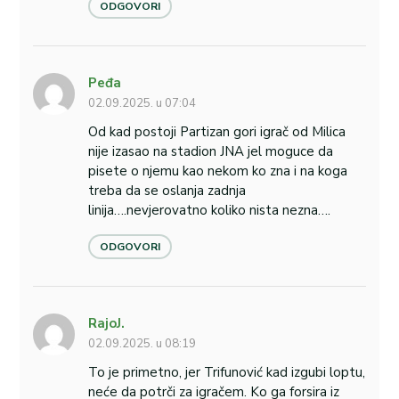
ODGOVORI
Peđa
02.09.2025. u 07:04
Od kad postoji Partizan gori igrač od Milica
nije izasao na stadion JNA jel moguce da
pisete o njemu kao nekom ko zna i na koga
treba da se oslanja zadnja
linija….nevjerovatno koliko nista nezna….
ODGOVORI
RajoJ.
02.09.2025. u 08:19
To je primetno, jer Trifunović kad izgubi loptu,
neće da potrči za igračem. Ko ga forsira iz