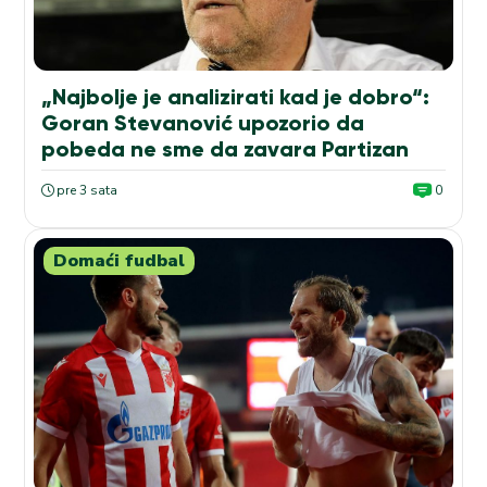
„Najbolje je analizirati kad je dobro“:
Goran Stevanović upozorio da
pobeda ne sme da zavara Partizan
pre 3 sata
0
Domaći fudbal