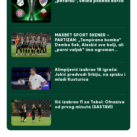
„petardu“, velika pobeda Borca
MAXBET SPORT SKENER –
PARTIZAN: „Tempirana bomba“
Demba Sek, Aleskić sve bolji, ali
„parni valjak“ ima ogroman
problem
Alimpijević izabrao 18 igrača:
Jokić predvodi Srbiju, na spisku i
mladi Kusturica
Ilić izabrao 11 za Tobol: Ofnaziva
od prvog minuta (SASTAVI)