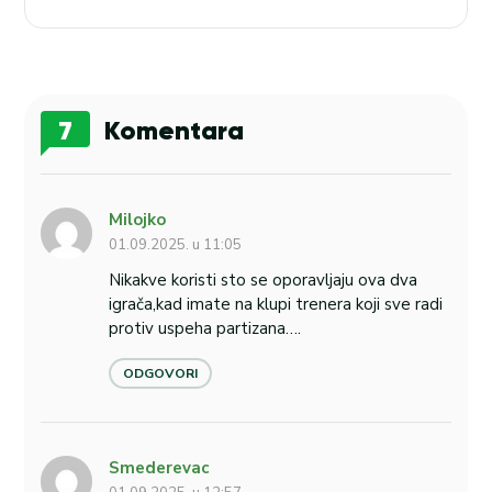
7
Komentara
Milojko
01.09.2025. u 11:05
Nikakve koristi sto se oporavljaju ova dva
igrača,kad imate na klupi trenera koji sve radi
protiv uspeha partizana….
ODGOVORI
Smederevac