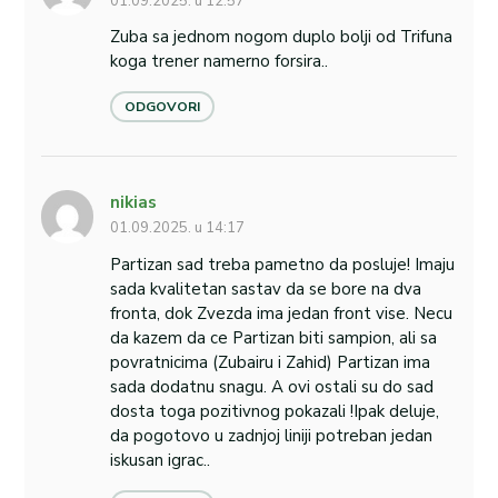
01.09.2025. u 12:57
Zuba sa jednom nogom duplo bolji od Trifuna
koga trener namerno forsira..
ODGOVORI
nikias
01.09.2025. u 14:17
Partizan sad treba pametno da posluje! Imaju
sada kvalitetan sastav da se bore na dva
fronta, dok Zvezda ima jedan front vise. Necu
da kazem da ce Partizan biti sampion, ali sa
povratnicima (Zubairu i Zahid) Partizan ima
sada dodatnu snagu. A ovi ostali su do sad
dosta toga pozitivnog pokazali !Ipak deluje,
da pogotovo u zadnjoj liniji potreban jedan
iskusan igrac..