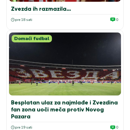
Zvezda ih razmazila…
pre 18 sati
0
Domaći fudbal
Besplatan ulaz za najmlađe i Zvezdina
fan zona uoči meča protiv Novog
Pazara
pre 19 sati
0