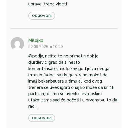
uprave, treba videti.
ODGOVORI
Milojko
02.09.2025. u 10:20
@pedja, nešto te ne primetih dok je
djurdjevic igrao da si nešto
komentarisao,simic kakav god je za ovoga
izmislio fudbal sa druge strane možeš da
imaš bekenbauera u timu ali kod ovog
trenera ce uvek igrati onaj ko može da uništi
partizan,to smo se uverili u evropskim
utakmicama sad će početi i u prvenstvu to da
radi…
ODGOVORI