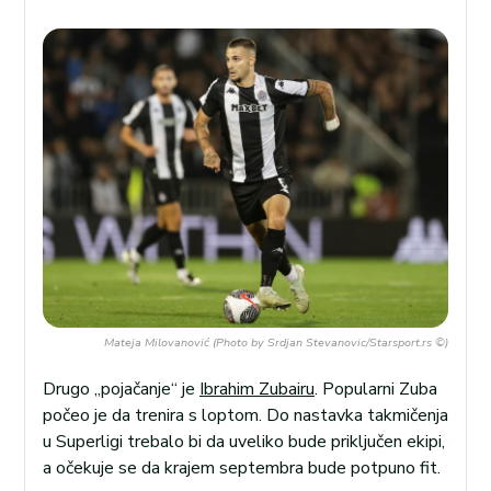
Mateja Milovanović (Photo by Srdjan Stevanovic/Starsport.rs ©)
Drugo „pojačanje“ je
Ibrahim Zubairu
. Popularni Zuba
počeo je da trenira s loptom. Do nastavka takmičenja
u Superligi trebalo bi da uveliko bude priključen ekipi,
a očekuje se da krajem septembra bude potpuno fit.