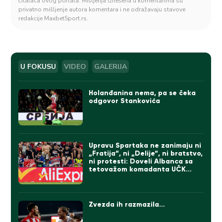
čitalaca ovog portala. Mišljenja iznešena u komentarima su
privatno mišljenje autora komentara i ne odražavaju stavove
redakcije MaxbetSport.rs.
U FOKUSU
VIDEO
GALERIJA
Holanđanina nema, pa se čeka
odgovor Stankovića
Upravu Spartaka ne zanimaju ni
„Fratija“, ni „Delije“, ni bratstvo,
ni protesti: Doveli Albanca sa
tetovažom komadanta UČK
(FOTO)
Zvezda ih razmazila…