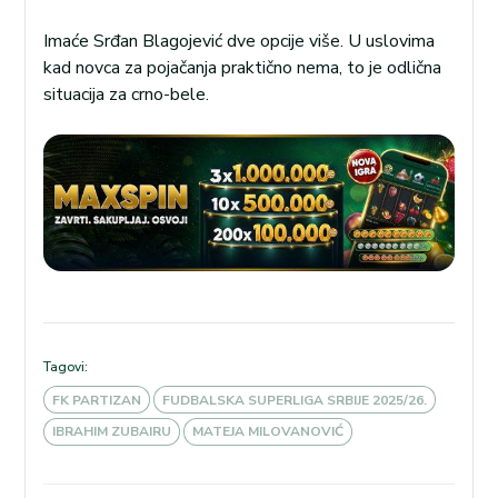
Imaće Srđan Blagojević dve opcije više. U uslovima
kad novca za pojačanja praktično nema, to je odlična
situacija za crno-bele.
Tagovi:
FK PARTIZAN
FUDBALSKA SUPERLIGA SRBIJE 2025/26.
IBRAHIM ZUBAIRU
MATEJA MILOVANOVIĆ