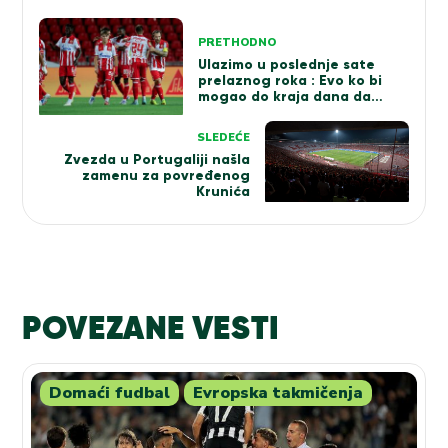
Kretanje
PRETHODNO
članka
Ulazimo u poslednje sate
prelaznog roka : Evo ko bi
mogao do kraja dana da
napusti „Marakanu“
SLEDEĆE
Zvezda u Portugaliji našla
zamenu za povređenog
Krunića
POVEZANE VESTI
Domaći fudbal
Evropska takmičenja