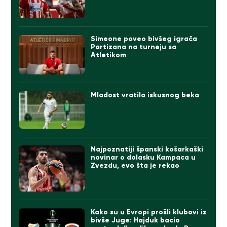
Simeone poveo bivšeg igrača
Partizana na turneju sa
Atletikom
Mladost vratila iskusnog beka
Najpoznatiji španski košarkaški
novinar o dolasku Kampaca u
Zvezdu, evo šta je rekao
Kako su u Evropi prošli klubovi iz
bivše Juge: Hajduk bacio