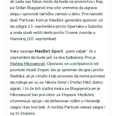
ali sada sav fokus može da bude na prvenstvo i Kup,
pa Srđan Blagojević ima više vremena da uigrava
ekipu i sprovodi taktičke zamisli u delo. Prvi naredni
duel Partizan, kom je MaxBet generalni sponzor, će
da odigra 13. septembra protiv Spartaka u Subotici,
a onda sledi večiti derbi protiv Crvene zvezde u
Humskoj (20. septembar).
Kako saznaje
MaxBet Sport
, „parni valjak“ će u
septembru da bude jači za dva fudbalera. Prvi je
Mateja Milovanović
. Oporavio se u potpunosti od
povrede mladi štoper, bio je spreman da igra i protiv
Radnika, ali je stručni štab procenio da nema potrebe
da rizikuje jer su se Nikola Simić i Stefan Milić dobro
uigrali. I to će biti slatka muka za Blagojevića jer je
Milovanović bio prvi izbor za štopera. Međutim,
otvorena je opcija i da defanzivac rođen u Holandiji
zaigra i kao levi bek. A možda Partizan nekad zaigra i
sa tri štopera.