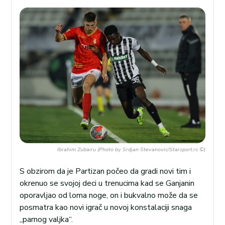
Ibrahim Zubairu (Photo by Srdjan Stevanovic/Starsport.rs ©)
S obzirom da je Partizan počeo da gradi novi tim i
okrenuo se svojoj deci u trenucima kad se Ganjanin
oporavljao od loma noge, on i bukvalno može da se
posmatra kao novi igrač u novoj konstalaciji snaga
„parnog valjka“.