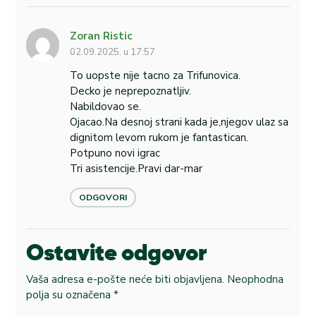
Zoran Ristic
02.09.2025. u 17:57
To uopste nije tacno za Trifunovica.
Decko je neprepoznatljiv.
Nabildovao se.
Ojacao.Na desnoj strani kada je,njegov ulaz sa
dignitom levom rukom je fantastican.
Potpuno novi igrac
Tri asistencije.Pravi dar-mar
ODGOVORI
Ostavite odgovor
Vaša adresa e-pošte neće biti objavljena.
Neophodna
polja su označena
*