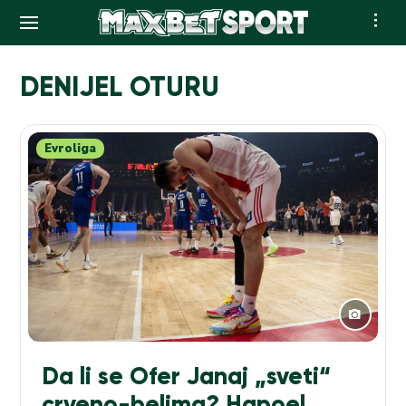
Skip
to
DENIJEL OTURU
content
Evroliga
Da li se Ofer Janaj „sveti“
crveno-belima? Hapoel