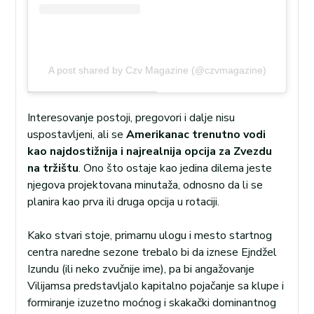
A post shared by Czv Magazine (@czvmagazine)
Interesovanje postoji, pregovori i dalje nisu
uspostavljeni, ali se
Amerikanac trenutno vodi
kao najdostižnija i najrealnija opcija za Zvezdu
na tržištu
. Ono što ostaje kao jedina dilema jeste
njegova projektovana minutaža, odnosno da li se
planira kao prva ili druga opcija u rotaciji.
Kako stvari stoje, primarnu ulogu i mesto startnog
centra naredne sezone trebalo bi da iznese Ejndžel
Izundu (ili neko zvučnije ime), pa bi angažovanje
Vilijamsa predstavljalo kapitalno pojačanje sa klupe i
formiranje izuzetno moćnog i skakački dominantnog