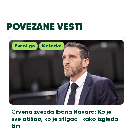
POVEZANE VESTI
Evroliga
Košarka
Crvena zvezda Ibona Navara: Ko je
sve otišao, ko je stigao i kako izgleda
tim