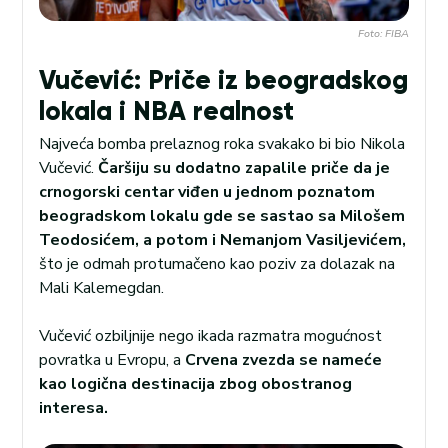
Foto: FIBA
Vučević: Priče iz beogradskog
lokala i NBA realnost
Najveća bomba prelaznog roka svakako bi bio Nikola
Vučević.
Čaršiju su dodatno zapalile priče da je
crnogorski centar viđen u jednom poznatom
beogradskom lokalu gde se sastao sa Milošem
Teodosićem, a potom i Nemanjom Vasiljevićem,
što je odmah protumačeno kao poziv za dolazak na
Mali Kalemegdan.
Vučević ozbiljnije nego ikada razmatra mogućnost
povratka u Evropu, a
Crvena zvezda se nameće
kao logična destinacija zbog obostranog
interesa.