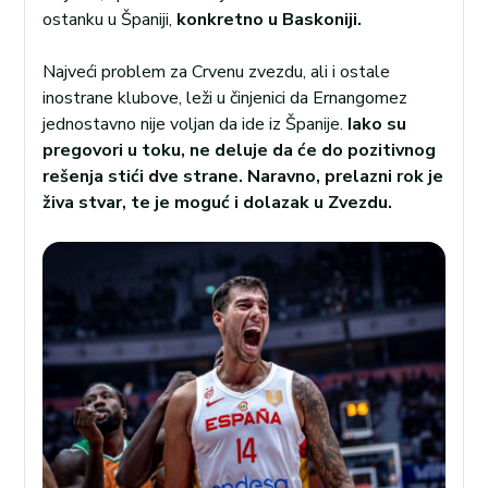
ostanku u Španiji,
konkretno u Baskoniji.
Najveći problem za Crvenu zvezdu, ali i ostale
inostrane klubove, leži u činjenici da Ernangomez
jednostavno nije voljan da ide iz Španije.
Iako su
pregovori u toku, ne deluje da će do pozitivnog
rešenja stići dve strane. Naravno, prelazni rok je
živa stvar, te je moguć i dolazak u Zvezdu.