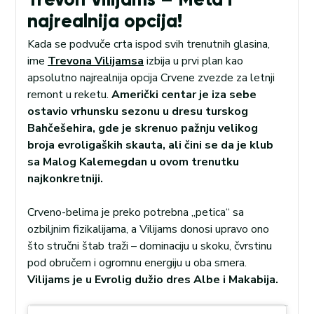
najrealnija opcija!
Kada se podvuče crta ispod svih trenutnih glasina,
ime
Trevona Vilijamsa
izbija u prvi plan kao
apsolutno najrealnija opcija Crvene zvezde za letnji
remont u reketu.
Američki centar je iza sebe
ostavio vrhunsku sezonu u dresu turskog
Bahčešehira, gde je skrenuo pažnju velikog
broja evroligaških skauta, ali čini se da je klub
sa Malog Kalemegdan u ovom trenutku
najkonkretniji.
Crveno-belima je preko potrebna „petica“ sa
ozbiljnim fizikalijama, a Vilijams donosi upravo ono
što stručni štab traži – dominaciju u skoku, čvrstinu
pod obručem i ogromnu energiju u oba smera.
Vilijams je u Evrolig dužio dres Albe i Makabija.