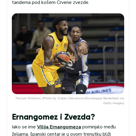
tandema pod košem Crvene zvezde.
Trevion Williams, (Photo by Srdjan Stevanovic/Euroleague Basketball via
Getty Images)
Ernangomez i Zvezda?
Iako se ime
Vilija Ernangomeza
pominjalo među
željama, španski centar je u ovom trenutku bliži