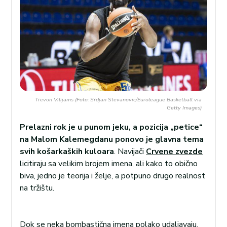
Trevon Vilijams (Foto: Srdjan Stevanovic/Euroleague Basketball via
Getty Images)
Prelazni rok je u punom jeku, a pozicija „petice“
na Malom Kalemegdanu ponovo je glavna tema
svih košarkaških kuloara
. Navijači
Crvene zvezde
licitiraju sa velikim brojem imena, ali kako to obično
biva, jedno je teorija i želje, a potpuno drugo realnost
na tržištu.
Dok se neka bombastična imena polako udaljavaju,