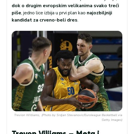
dok o drugim evropskim velikanima svako treći
piše
, jedno lice izbija u prvi plan kao
najozbiljniji
kandidat za crveno-beli dres
.
Trevion Williams, (Photo by Srdjan Stevanovic/Euroleague Basketball via
Getty Images)
Trevon Vilijams – Meta i