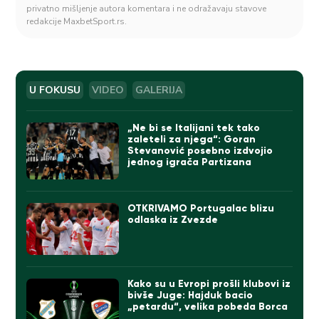
privatno mišljenje autora komentara i ne odražavaju stavove
redakcije MaxbetSport.rs.
U FOKUSU
VIDEO
GALERIJA
„Ne bi se Italijani tek tako
zaleteli za njega“: Goran
Stevanović posebno izdvojio
jednog igrača Partizana
OTKRIVAMO Portugalac blizu
odlaska iz Zvezde
Kako su u Evropi prošli klubovi iz
bivše Juge: Hajduk bacio
„petardu“, velika pobeda Borca