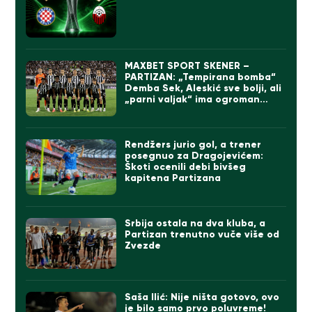
MAXBET SPORT SKENER –
PARTIZAN: „Tempirana bomba“
Demba Sek, Aleskić sve bolji, ali
„parni valjak“ ima ogroman
problem
Rendžers jurio gol, a trener
posegnuo za Dragojevićem:
Škoti ocenili debi bivšeg
kapitena Partizana
Srbija ostala na dva kluba, a
Partizan trenutno vuče više od
Zvezde
Saša Ilić: Nije ništa gotovo, ovo
je bilo samo prvo poluvreme!