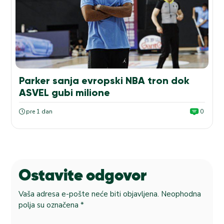
Parker sanja evropski NBA tron dok
ASVEL gubi milione
pre 1 dan
0
Ostavite odgovor
Vaša adresa e-pošte neće biti objavljena.
Neophodna
polja su označena
*