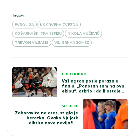
Tagovi:
EVROLIGA
KK CRVENA ZVEZDA
KOŠARKAŠKI TRANSFERI
NIKOLA VUČEVIĆ
TREVON VILIJAMS
VILI ERNANGOMEZ
Kretanje
PRETHODNO
članka
Vašington posle poraza u
finalu: „Ponosan sam na ovu
ekipu“, otkrio i da li ostaje u
Partizanu
SLEDEĆE
Zaboravite na dres, stigla je
beretka: Ovako Njujork
diktira nove navijačke
trendove