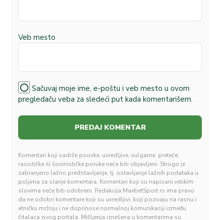
Veb mesto
Sačuvaj moje ime, e-poštu i veb mesto u ovom
pregledaču veba za sledeći put kada komentarišem.
Komentari koji sadrže psovke, uvredljive, vulgarne, preteće,
rasističke ili šovinističke poruke neće biti objavljeni. Strogo je
zabranjeno lažno predstavljanje, tj. ostavljanje lažnih podataka u
poljima za slanje komentara. Komentari koji su napisani velikim
slovima neće biti odobreni. Redakcija MaxbetSport.rs ima pravo
da ne odobri komentare koji su uvredljivi, koji pozivaju na rasnu i
etničku mržnju i ne doprinose normalnoj komunikaciji između
čitalaca ovog portala. Mišljenja iznešena u komentarima su