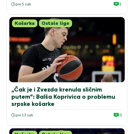
pre 5 sati
1
Košarka
Ostale lige
„Čak je i Zvezda krenula sličnim
putem“: Balša Koprivica o problemu
srpske košarke
pre 13 sati
0