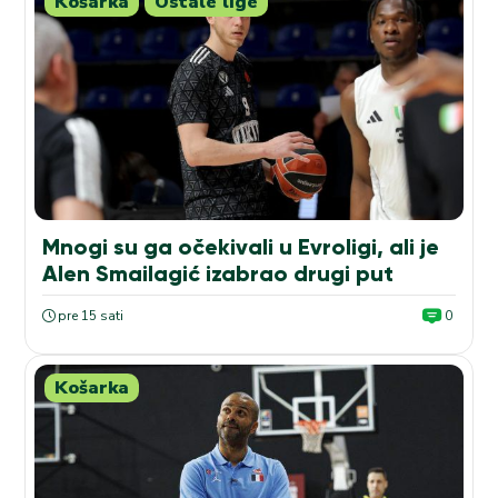
Košarka
Ostale lige
Mnogi su ga očekivali u Evroligi, ali je
Alen Smailagić izabrao drugi put
pre 15 sati
0
Košarka