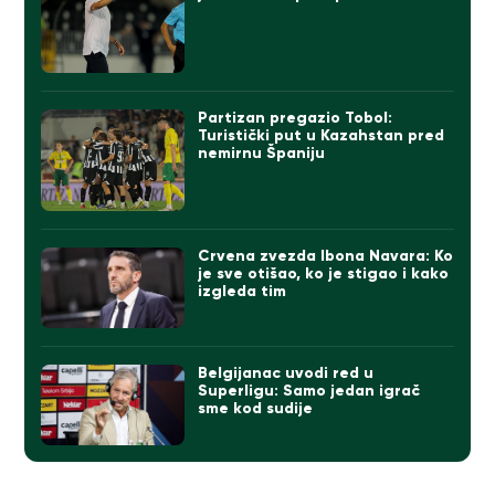
Partizan pregazio Tobol:
Turistički put u Kazahstan pred
nemirnu Španiju
Crvena zvezda Ibona Navara: Ko
je sve otišao, ko je stigao i kako
izgleda tim
Belgijanac uvodi red u
Superligu: Samo jedan igrač
sme kod sudije