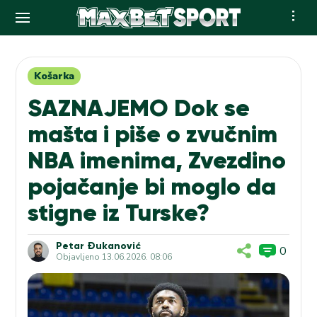
Skip
to
content
Košarka
SAZNAJEMO Dok se
mašta i piše o zvučnim
NBA imenima, Zvezdino
pojačanje bi moglo da
stigne iz Turske?
Petar Đukanović
0
Objavljeno
13.06.2026. 08:06