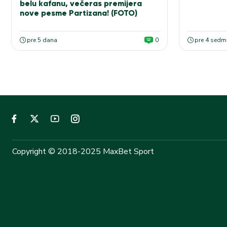
belu kafanu, večeras premijera
nove pesme Partizana! (FOTO)
pre 5 dana
0
pre 4 sedm
Copyright © 2018-2025 MaxBet Sport