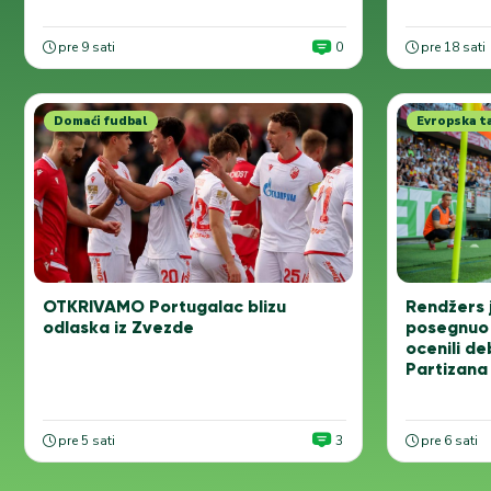
pre 9 sati
0
pre 18 sati
Domaći fudbal
Evropska t
OTKRIVAMO Portugalac blizu
Rendžers j
odlaska iz Zvezde
posegnuo 
ocenili de
Partizana
pre 5 sati
3
pre 6 sati