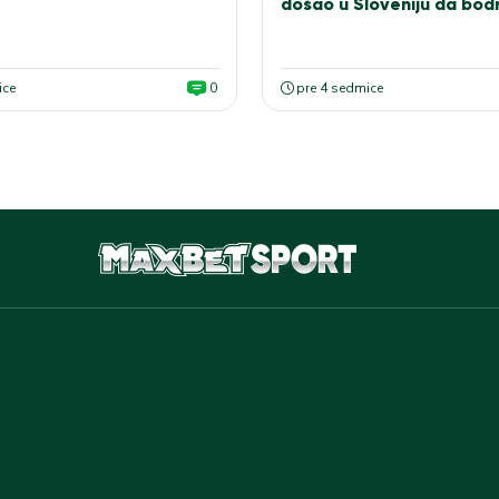
došao u Sloveniju da bodr
bele
ice
0
pre 4 sedmice