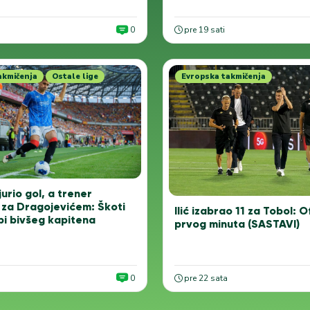
0
pre 19 sati
akmičenja
Ostale lige
Evropska takmičenja
urio gol, a trener
za Dragojevićem: Škoti
Ilić izabrao 11 za Tobol: 
bi bivšeg kapitena
prvog minuta (SASTAVI)
0
pre 22 sata