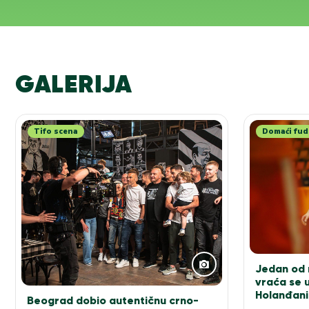
GALERIJA
Tifo scena
Domaći fud
Jedan od n
vraća se u
Holanđani
Beograd dobio autentičnu crno-
elitu!