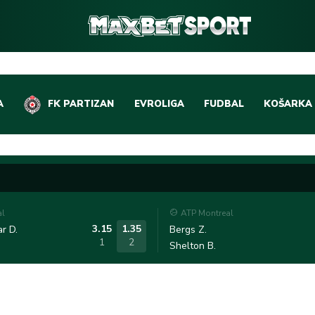
A
FK PARTIZAN
EVROLIGA
FUDBAL
KOŠARKA
DOMAĆI FUDBAL
EVROLIGA
LIGE PETICE
ABA LIGA
EVROPSKA TAKMIČEN
NBA LIGA
al
ATP Montreal
OSTALE LIGE
REPREZEN
3.15
1.35
r D.
Bergs Z.
1
2
Shelton B.
REPREZENTATIVNI FU
OSTALE L