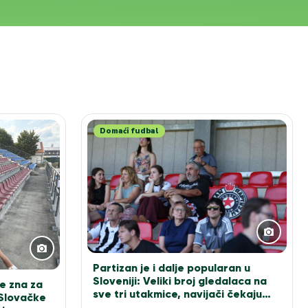
Domaći fudbal
Partizan je i dalje popularan u
Sloveniji: Veliki broj gledalaca na
e zna za
sve tri utakmice, navijači čekaju
 Slovačke
Sašu Ilića za fotografiju