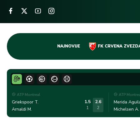
Skip
NAJNOVIJE
FK CRVENA ZVEZD
to
content
ATP Montreal
ATP Montre
1.5
2.6
Griekspoor T.
Merida Aguila
1
2
Arnaldi M.
Michelsen A.