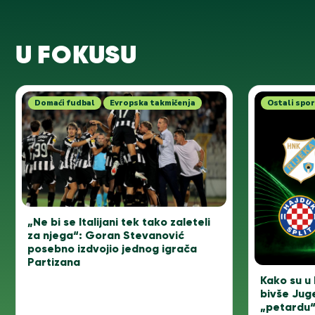
U FOKUSU
Domaći fudbal
Evropska takmičenja
Ostali spor
„Ne bi se Italijani tek tako zaleteli
za njega“: Goran Stevanović
posebno izdvojio jednog igrača
Partizana
Kako su u 
bivše Jug
„petardu“