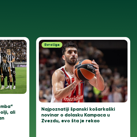
Evroliga
–
omba“
Najpoznatiji španski košarkaški
ji, ali
novinar o dolasku Kampaca u
an
Zvezdu, evo šta je rekao