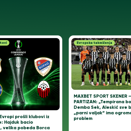
tovi
Evropska takmičenja
MAXBET SPORT SKENER 
PARTIZAN: „Tempirana b
Demba Sek, Aleskić sve bol
„parni valjak“ ima ogrom
Evropi prošli klubovi iz
problem
e: Hajduk bacio
, velika pobeda Borca