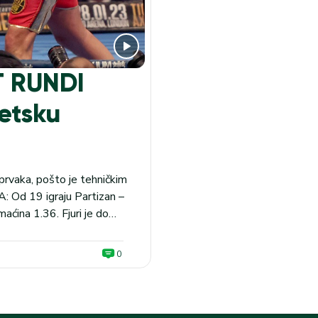
T RUNDI
vetsku
prvaka, pošto je tehničkim
 Od 19 igraju Partizan –
ćina 1.36. Fjuri je do
ndi pre kraja desete
0