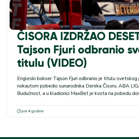
ČISORA IZDRŽAO DESE
Tajson Fjuri odbranio s
titulu (VIDEO)
Engleski bokser Tajson Fjuri odbranio je titulu svetskog 
nokautom pobedio sunarodnika Dereka Čisoru. ABA LIGA:
Budućnost, a u kladionici MaxBet je kvota na pobedu doma
pobede došao tehničkim nokautom kada je na deset seku
runde sudija prekinuo borbu. Tokom...
pre 4 godine