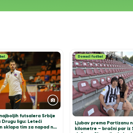
bal
Domaći fudbal
ajboljih futsalera Srbije
 Drugu ligu: Leteći
Ljubav prema Partizanu n
n sklapa tim za napad na
kilometre – bračni par iz