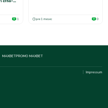
i crno-
1
pre 1 mesec
0
MAXBET
PROMO MAXBET
Impressum