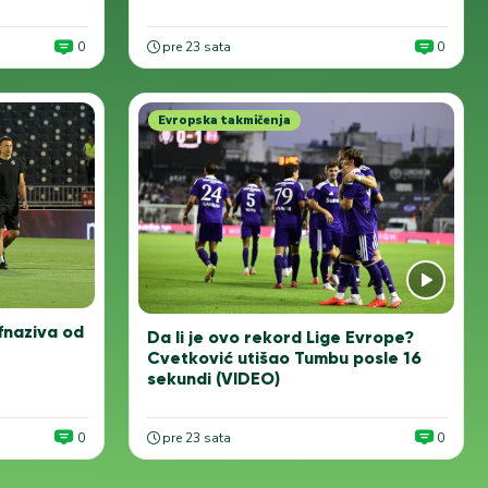
0
pre 23 sata
0
Evropska takmičenja
Ofnaziva od
Da li je ovo rekord Lige Evrope?
Cvetković utišao Tumbu posle 16
sekundi (VIDEO)
0
pre 23 sata
0