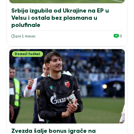
Srbija izgubila od Ukrajine na EP u
Velsu i ostala bez plasmana u
polufinale
pre 1 mesec
0
Domaći fudbal
Zvezda šalje bonus igrače na