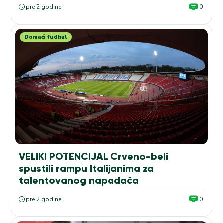
pre 2 godine
0
Domaći fudbal
VELIKI POTENCIJAL Crveno-beli
spustili rampu Italijanima za
talentovanog napadača
pre 2 godine
0