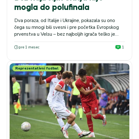
mogla do polufinala
Dva poraza, od Italije i Ukrajine, pokazala su ono
čega su mnogi bili svesni i pre početka Evropskog
prvenstva u Velsu – bez najboljih igrača teško je
ostvariti ozbiljan rezultat. Srbija neće igrati u
polufinalu kontinentalnog šampionata, ali to ne
pre 1 mesec
1
znači da iz ovog turnira ne mogu da se izvuku važne
pouke. Naprotiv, ima razloga...
Reprezentativni fudbal