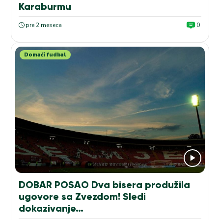
Karaburmu
pre 2 meseca
0
Domaći fudbal
DOBAR POSAO Dva bisera produžila
ugovore sa Zvezdom! Sledi
dokazivanje…