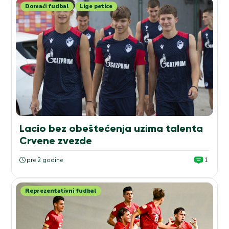
Domaći fudbal
Lige petice
Lacio bez obeštećenja uzima talenta
Crvene zvezde
pre 2 godine
1
Reprezentativni fudbal