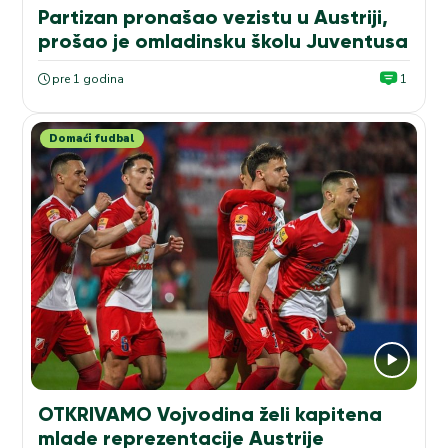
Partizan pronašao vezistu u Austriji,
prošao je omladinsku školu Juventusa
pre 1 godina
1
Domaći fudbal
OTKRIVAMO Vojvodina želi kapitena
mlade reprezentacije Austrije