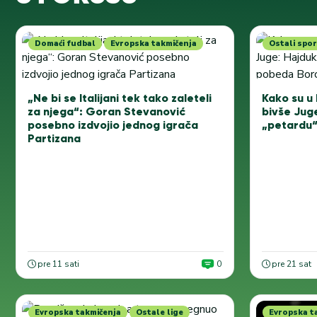
Domaći fudbal
Evropska takmičenja
Ostali spor
„Ne bi se Italijani tek tako zaleteli
Kako su u 
za njega“: Goran Stevanović
bivše Jug
posebno izdvojio jednog igrača
„petardu“
Partizana
pre 11 sati
0
pre 21 sat
Evropska takmičenja
Ostale lige
Evropska t