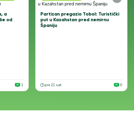
a, a
Partizan pregazio Tobol: Turistički
iše od
put u Kazahstan pred nemirnu
Španiju
1
pre 21 sat
0