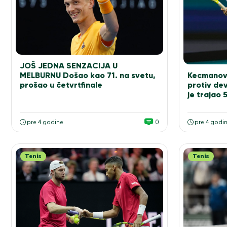
JOŠ JEDNA SENZACIJA U
MELBURNU Došao kao 71. na svetu,
Kecmanovi
prošao u četvrtfinale
protiv de
je trajao 
pre 4 godine
0
pre 4 godi
Tenis
Tenis