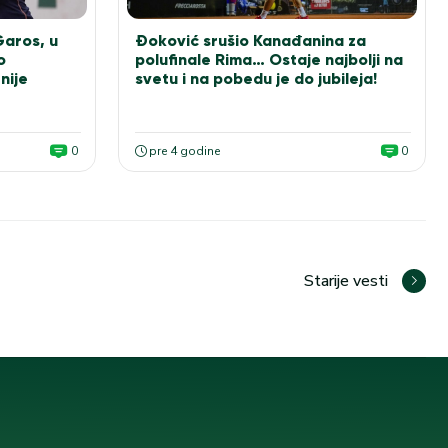
Garos, u
Đoković srušio Kanađanina za
o
polufinale Rima… Ostaje najbolji na
nije
svetu i na pobedu je do jubileja!
0
pre 4 godine
0
Starije vesti