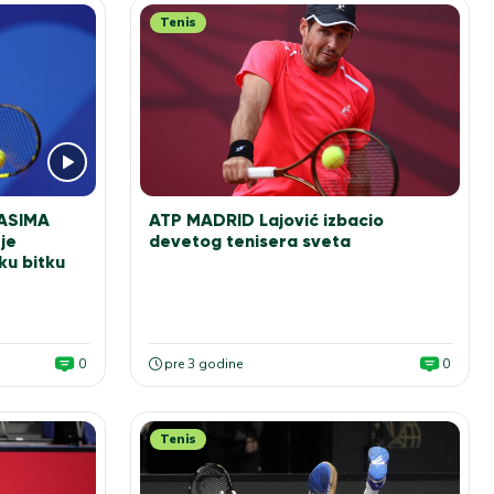
Tenis
ASIMA
ATP MADRID Lajović izbacio
je
devetog tenisera sveta
ku bitku
0
pre 3 godine
0
Tenis