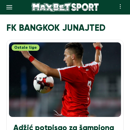
Skip
to
FK BANGKOK JUNAJTED
content
Ostale lige
Adžić potpisao za šampiona