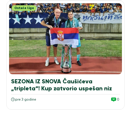
Ostale lige
SEZONA IZ SNOVA Čaušićeva
„tripleta“! Kup zatvorio uspešan niz
pre 3 godine
0