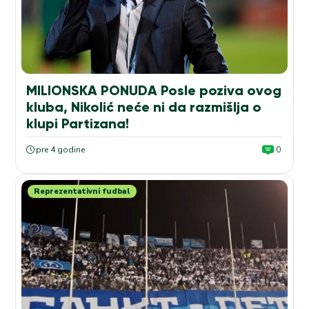
MILIONSKA PONUDA Posle poziva ovog
kluba, Nikolić neće ni da razmišlja o
klupi Partizana!
pre 4 godine
0
Reprezentativni fudbal