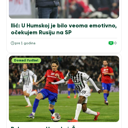
Ilić: U Humskoj je bilo veoma emotivno,
očekujem Rusiju na SP
pre 1 godina
0
Domaći fudbal