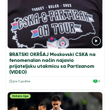
BRATSKI OKRŠAJ Moskovski CSKA na
fenomenalan način najavio
prijateljsku utakmicu sa Partizanom
(VIDEO)
pre 3 godine
0
Ostale lige