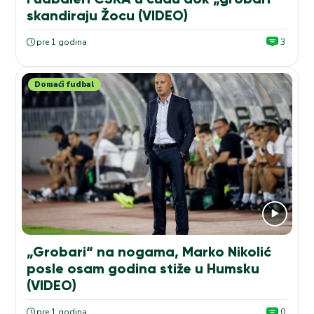
skandiraju Žocu (VIDEO)
pre 1 godina
3
Domaći fudbal
„Grobari“ na nogama, Marko Nikolić
posle osam godina stiže u Humsku
(VIDEO)
pre 1 godina
0