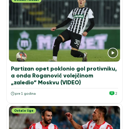
Partizan opet poklonio gol protivniku,
a onda Roganović volejčinom
„zaledio“ Moskvu (VIDEO)
pre 1 godina
2
Ostale lige