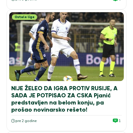
Ostale lige
NIJE ŽELEO DA IGRA PROTIV RUSIJE, A
SADA JE POTPISAO ZA CSKA Pjanić
predstavljen na belom konju, pa
prošao novinarsko rešeto!
pre 2 godine
1