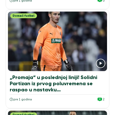
pre 1 godina
0
Domaći fudbal
„Promaja“ u poslednjoj liniji! Solidni
Partizan iz prvog poluvremena se
raspao u nastavku…
pre 1 godina
2
Domaći fudbal