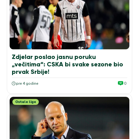
Zdjelar poslao jasnu poruku
„večitima“: CSKA bi svake sezone bio
prvak Srbije!
pre 4 godine
0
Ostale lige