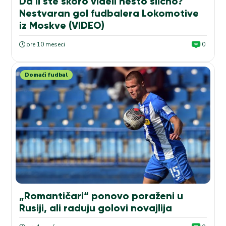
Da li ste skoro videli nešto slično?
Nestvaran gol fudbalera Lokomotive
iz Moskve (VIDEO)
pre 10 meseci
0
Domaći fudbal
„Romantičari“ ponovo poraženi u
Rusiji, ali raduju golovi novajlija