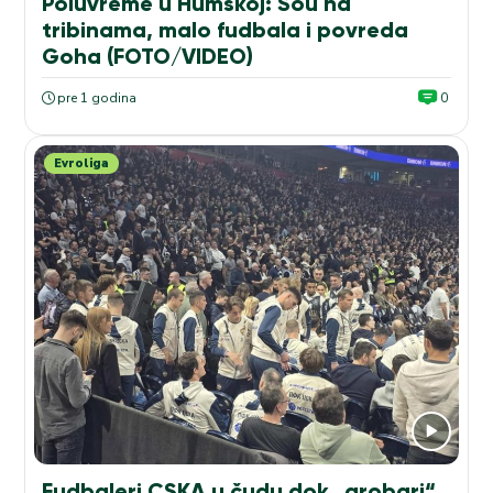
Poluvreme u Humskoj: Šou na
tribinama, malo fudbala i povreda
Goha (FOTO/VIDEO)
pre 1 godina
0
Evroliga
Fudbaleri CSKA u čudu dok „grobari“