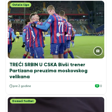
Ostale lige
TREĆI SRBIN U CSKA Bivši trener
Partizana preuzima moskovskog
velikana
pre 2 godine
0
Domaći fudbal