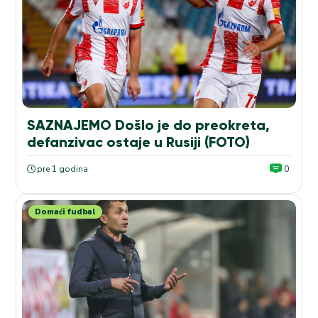
SAZNAJEMO Došlo je do preokreta,
defanzivac ostaje u Rusiji (FOTO)
pre 1 godina
0
Domaći fudbal