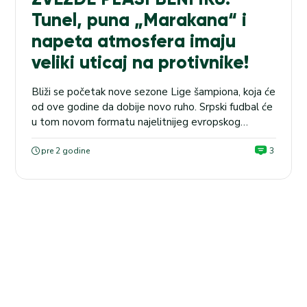
Tunel, puna „Marakana“ i
napeta atmosfera imaju
veliki uticaj na protivnike!
Bliži se početak nove sezone Lige šampiona, koja će
od ove godine da dobije novo ruho. Srpski fudbal će
u tom novom formatu najelitnijeg evropskog
takmičenja da predstavlja Crvena zvezda, a prvi meč
crveno-beli će da igraju pred svojom publikom u
pre 2 godine
3
četvrtak od 18 časova i 45 minuta protiv
portugalske Benfike. SRBIJA FUDBAL: Jedinstvo
Ub...