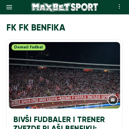
Skip
to
FK FK BENFIKA
content
Domaći fudbal
BIVŠI FUDBALER I TRENER
ZVEZDE PLAŠI BENFIKU: