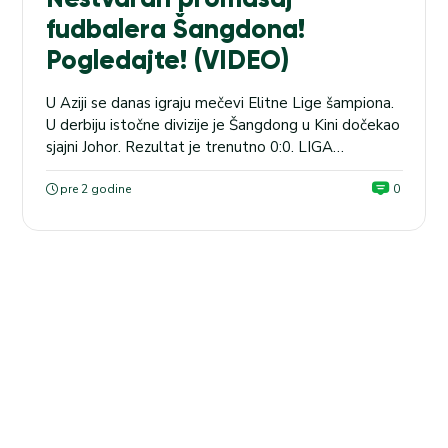
fudbalera Šangdona!
Pogledajte! (VIDEO)
U Aziji se danas igraju mečevi Elitne Lige šampiona.
U derbiju istočne divizije je Šangdong u Kini dočekao
sjajni Johor. Rezultat je trenutno 0:0. LIGA
ŠAMPIONA Od 21 čas Sporting dočekuje Arsenal u
Lisabonu. Nedavno je pao Siti, što ne bi i “tobdžije”,
pre 2 godine
0
kvota na “keca” u kladionici MaxBet je 3.20. Najbliži
golu bio je...