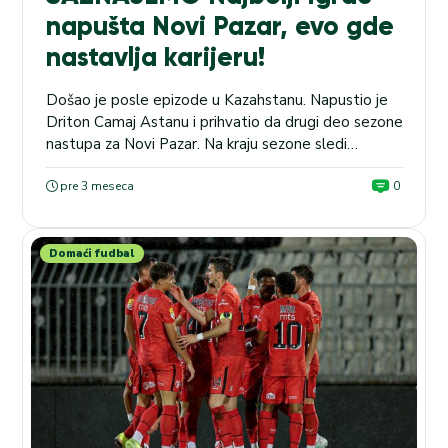
napušta Novi Pazar, evo gde
nastavlja karijeru!
Došao je posle epizode u Kazahstanu. Napustio je
Driton Camaj Astanu i prihvatio da drugi deo sezone
nastupa za Novi Pazar. Na kraju sezone sledi
rastanak i iskusni krilni napadač će preći u drugi klub.
Prema sazananjima MaxBet Sporta igrač je dobio
pre 3 meseca
0
već dobre ponude iz Saudijske Arabije, Emirata i
Poljske. Čeka se da krajem...
Domaći fudbal