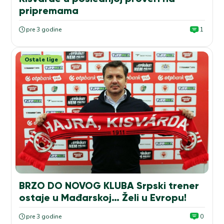
pripremama
pre 3 godine
1
Ostale lige
BRZO DO NOVOG KLUBA Srpski trener
ostaje u Mađarskoj… Želi u Evropu!
pre 3 godine
0