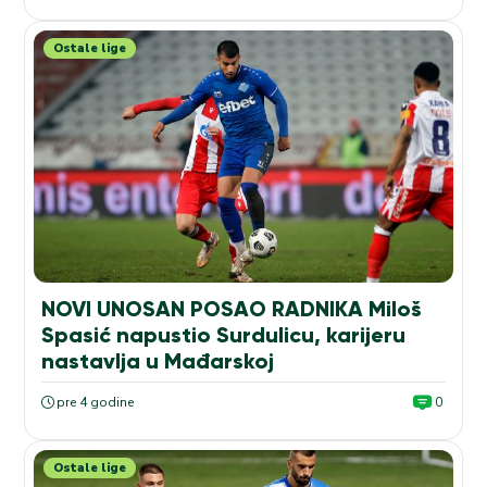
Ostale lige
NOVI UNOSAN POSAO RADNIKA Miloš
Spasić napustio Surdulicu, karijeru
nastavlja u Mađarskoj
pre 4 godine
0
Ostale lige