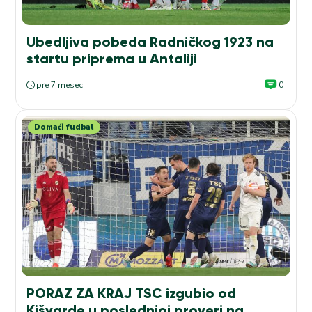
Ubedljiva pobeda Radničkog 1923 na
startu priprema u Antaliji
pre 7 meseci
0
Domaći fudbal
PORAZ ZA KRAJ TSC izgubio od
Kišvarde u poslednjoj proveri na