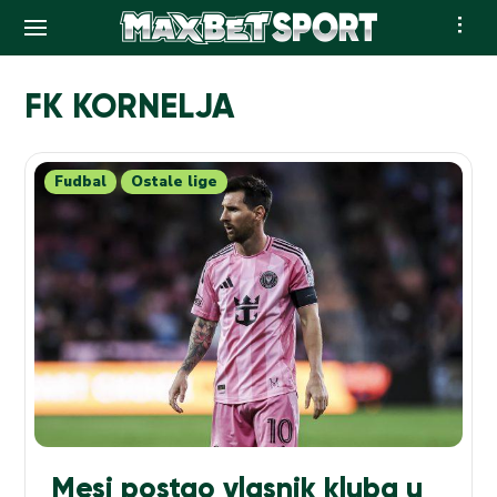
Skip
to
FK KORNELJA
content
Fudbal
Ostale lige
Mesi postao vlasnik kluba u