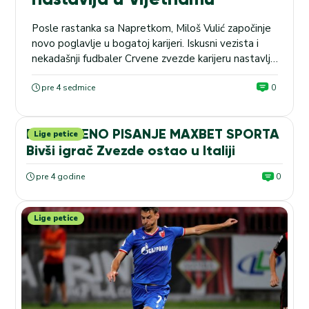
Posle rastanka sa Napretkom, Miloš Vulić započinje
novo poglavlje u bogatoj karijeri. Iskusni vezista i
nekadašnji fudbaler Crvene zvezde karijeru nastavlja
u Vijetnamu, gde je zvanično predstavljen kao novo
pojačanje prvoligaša Truong Tuoi Dong Nai. Rođeni
pre 4 sedmice
0
Kruševljanin ovog leta napustio je Napredak
zajedno sa većinom iskusnijih fudbalera nakon
POTVRĐENO PISANJE MAXBET SPORTA
ispadanja kluba iz Superlige Srbije. Vulić je...
Lige petice
Bivši igrač Zvezde ostao u Italiji
pre 4 godine
0
Lige petice