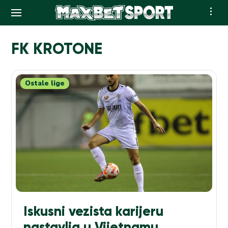
Skip
to
FK KROTONE
content
Ostale lige
Iskusni vezista karijeru
nastavlja u Vijetnamu