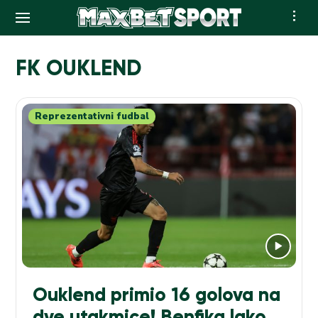
Skip
to
FK OUKLEND
content
Reprezentativni fudbal
Ouklend primio 16 golova na
dve utakmice! Benfika lako