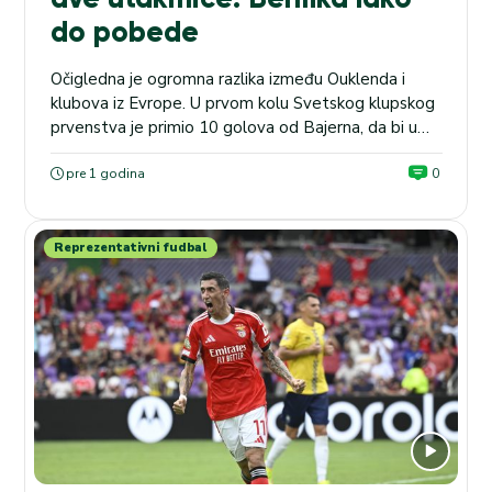
do pobede
Očigledna je ogromna razlika između Ouklenda i
klubova iz Evrope. U prvom kolu Svetskog klupskog
prvenstva je primio 10 golova od Bajerna, da bi u
drugom šest puta vadio loptu iz mreže protiv
Benfike – 6:0 (1:0). SVETSKO PRVENSTVO ZA
pre 1 godina
0
KLUBOVE: Mamelodi – Dortmund (subota 18.00),
kvota na tip GG u kladionici Maxbet iznosi 1.93...
Reprezentativni fudbal