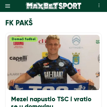
Skip
to
FK PAKŠ
content
Domaći fudbal
Mezei napustio TSC i vratio
se u domovinu