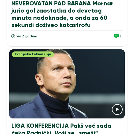
NEVEROVATAN PAD BARANA Mornar
jurio gol zaostatka do devetog
minuta nadoknade, a onda za 60
sekundi doživeo katastrofu
pre 2 godine
1
Evropska takmičenja
LIGA KONFERENCIJA Pakš već sada
čeka Radnički, Voši se „smeši“