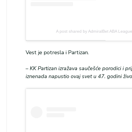
A post shared by AdmiralBet ABA League
Vest je potresla i Partizan.
–
KK Partizan izražava saučešće porodici i pr
iznenada napustio ovaj svet u 47. godini život