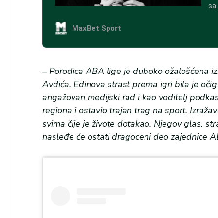
–
Porodica ABA lige je duboko ožalošćena iz
Avdića. Edinova strast prema igri bila je oči
angažovan medijski rad i kao voditelj podka
regiona i ostavio trajan trag na sport. Izraža
svima čije je živote dotakao. Njegov glas, st
nasleđe će ostati dragoceni deo zajednice A