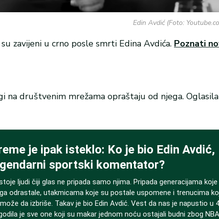
Edin Avdić (Foto: Youtube
 su zavijeni u crno posle smrti Edina Avdića.
Poznati nov
gi na društvenim mrežama opraštaju od njega. Oglasil