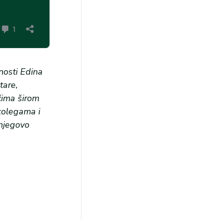
nosti Edina
tare,
čima širom
 kolegama i
 njegovo