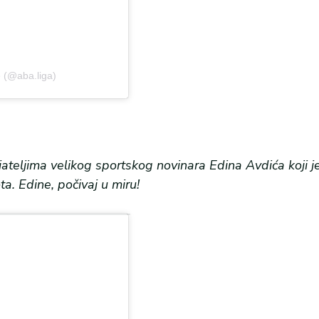
 (@aba.liga)
ijateljima velikog sportskog novinara Edina Avdića koji 
a. Edine, počivaj u miru!