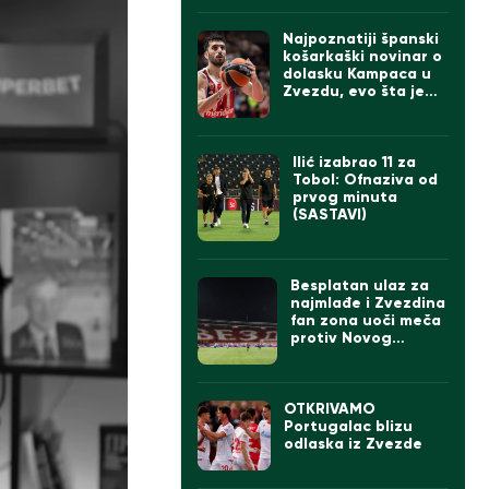
valjak“ ima ogroman
problem
Najpoznatiji španski
košarkaški novinar o
dolasku Kampaca u
Zvezdu, evo šta je
rekao
Ilić izabrao 11 za
Tobol: Ofnaziva od
prvog minuta
(SASTAVI)
Besplatan ulaz za
najmlađe i Zvezdina
fan zona uoči meča
protiv Novog
Pazara
OTKRIVAMO
Portugalac blizu
odlaska iz Zvezde