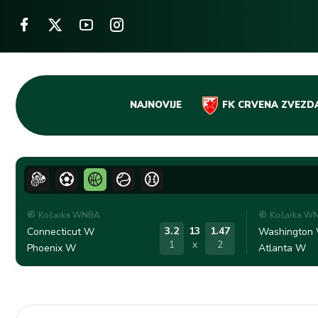
Skip
NAJNOVIJE
FK CRVENA ZVEZD
to
content
Košarka WNBA
Košarka W
3.2
13
1.47
Connecticut W
Washington
1
x
2
Phoenix W
Atlanta W