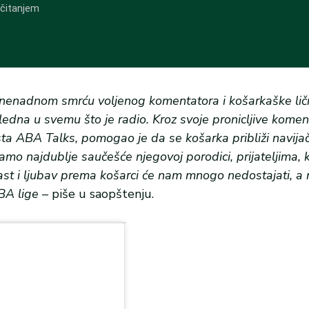
nenadnom smrću voljenog komentatora i košarkaške lič
gledna u svemu što je radio. Kroz svoje pronicljive komen
sta ABA Talks, pomogao je da se košarka približi navija
vamo najdublje saučešće njegovoj porodici, prijateljima,
rast i ljubav prema košarci će nam mnogo nedostajati, a
BA lige
– piše u saopštenju.