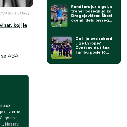
Rendžers jurio gol, a
trener posegnuo za
.com/X&O's CHAT)
Dragojevićem: Škoti
ocenili debi bivšeg
inar, koji je
kapitena Partizana
Da li je ovo rekord
Lige Evrope?
Cvetković utišao
Tumbu posle 16
a se ABA
sekundi (VIDEO)