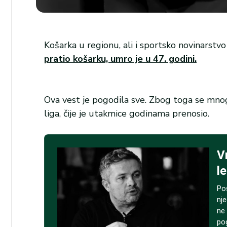
Košarka u regionu, ali i sportsko novinarstvo
pratio košarku, umro je u 47. godini.
Ova vest je pogodila sve. Zbog toga se mno
liga, čije je utakmice godinama prenosio.