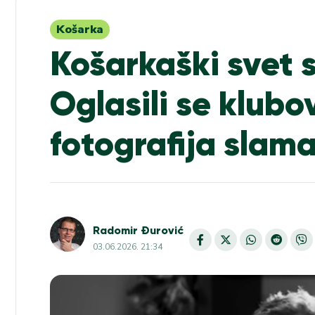
Košarka
Košarkaški svet 
Oglasili se klubov
fotografija slam
Radomir Đurović
03.06.2026. 21:34