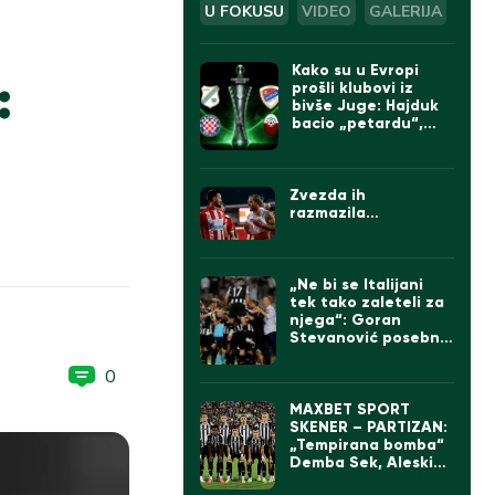
U FOKUSU
VIDEO
GALERIJA
Kako su u Evropi
:
prošli klubovi iz
bivše Juge: Hajduk
bacio „petardu“,
velika pobeda Borca
Zvezda ih
razmazila…
„Ne bi se Italijani
tek tako zaleteli za
njega“: Goran
Stevanović posebno
izdvojio jednog
igrača Partizana
0
MAXBET SPORT
SKENER – PARTIZAN:
„Tempirana bomba“
Demba Sek, Aleskić
sve bolji, ali „parni