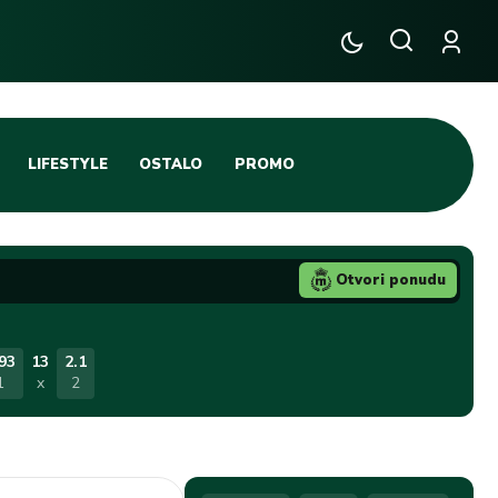
LIFESTYLE
OSTALO
PROMO
TENIS
TIFO SCENA
Otvori ponudu
JA
FUTSAL
TATIVNA KOŠARKA
KROZ OBRUČ!
93
13
2.1
1
x
2
DBAL
IGE
BLOG
INTERVJU NA MAX