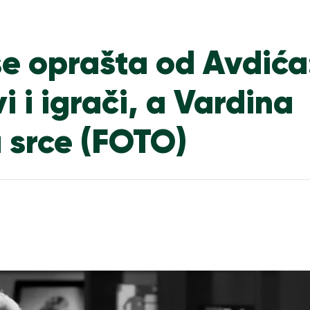
se oprašta od Avdića
i i igrači, a Vardina
a srce (FOTO)