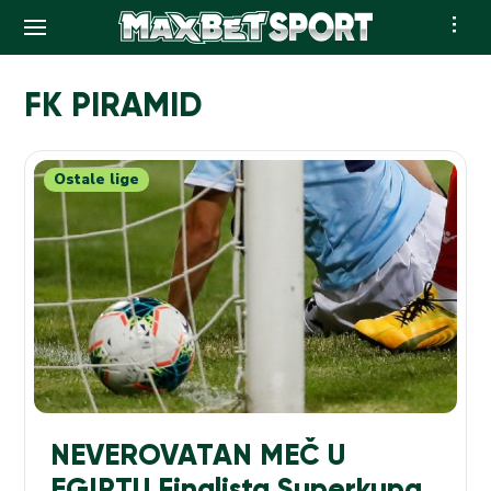
Skip
to
FK PIRAMID
content
Ostale lige
NEVEROVATAN MEČ U
EGIPTU Finalista Superkupa