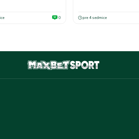
bele
ice
0
pre 4 sedmice