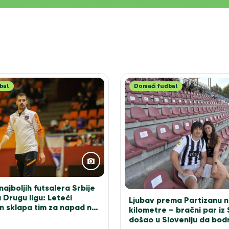
bal
Domaći fudbal
ajboljih futsalera Srbije
 Drugu ligu: Leteći
Ljubav prema Partizanu n
n sklapa tim za napad na
kilometre – bračni par iz
došao u Sloveniju da bodr