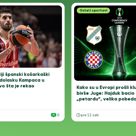
Ostali sportovi
ji španski košarkaški
 dolasku Kampaca u
vo šta je rekao
Kako su u Evropi prošli kl
bivše Juge: Hajduk bacio
„petardu“, velika pobed
0
pre 12 sati