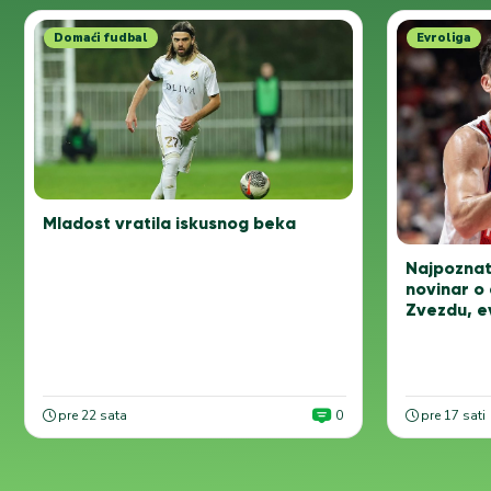
Domaći fudbal
Evroliga
Mladost vratila iskusnog beka
Najpoznati
novinar o
Zvezdu, e
pre 22 sata
0
pre 17 sati