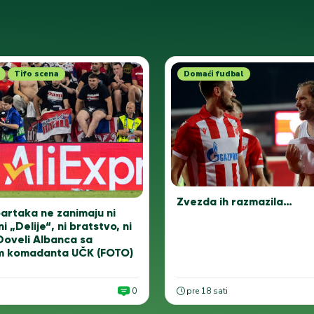
Tifo scena
Domaći fudbal
Zvezda ih razmazila…
artaka ne zanimaju ni
ni „Delije“, ni bratstvo, ni
Doveli Albanca sa
m komadanta UČK (FOTO)
0
pre 18 sati