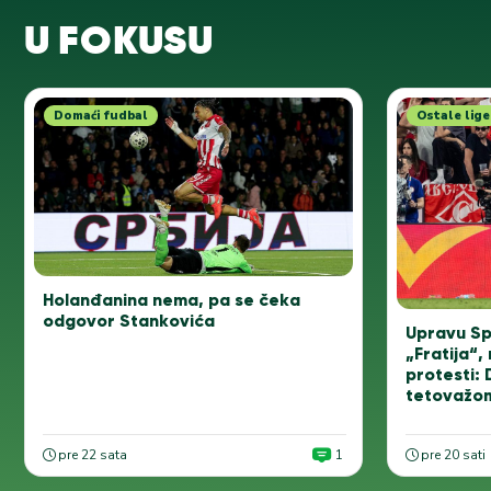
U FOKUSU
Domaći fudbal
Ostale lige
Holanđanina nema, pa se čeka
odgovor Stankovića
Upravu Sp
„Fratija“, 
protesti: 
tetovažo
pre 22 sata
1
pre 20 sati