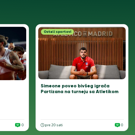
Ostali sportovi
Simeone poveo bivšeg igrača
Partizana na turneju sa Atletikom
0
pre 20 sati
0