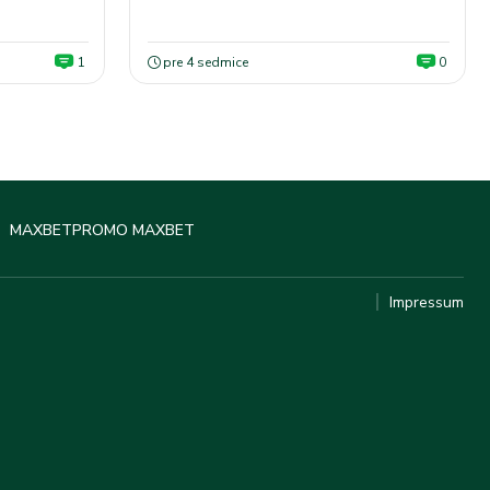
1
pre 4 sedmice
0
MAXBET
PROMO MAXBET
Impressum