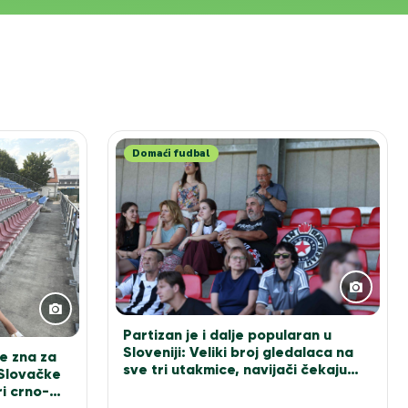
Domaći fudbal
Partizan je i dalje popularan u
Sloveniji: Veliki broj gledalaca na
e zna za
sve tri utakmice, navijači čekaju
 Slovačke
Sašu Ilića za fotografiju
i crno-