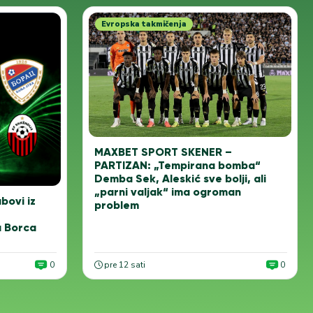
Evropska takmičenja
MAXBET SPORT SKENER –
PARTIZAN: „Tempirana bomba“
Demba Sek, Aleskić sve bolji, ali
„parni valjak“ ima ogroman
ubovi iz
problem
a Borca
0
pre 12 sati
0