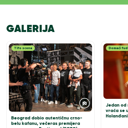
GALERIJA
Tifo scena
Domaći fud
Jedan od n
vraća se u
Holanđani
Beograd dobio autentičnu crno-
elitu!
belu kafanu, večeras premijera