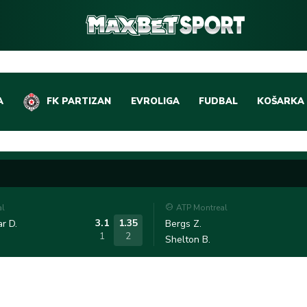
A
FK PARTIZAN
EVROLIGA
FUDBAL
KOŠARKA
DOMAĆI FUDBAL
EVROLIGA
LIGE PETICE
ABA LIGA
EVROPSKA TAKMIČEN
NBA LIGA
al
ATP Montreal
OSTALE LIGE
REPREZEN
3.1
1.35
r D.
Bergs Z.
1
2
Shelton B.
REPREZENTATIVNI FU
OSTALE L