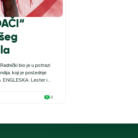
DAČI“
všeg
la
Radnički bio je u potrazi
dija, koji je poslednje
a. ENGLESKA: Lester i
dionice MaxBet na tip GG
0