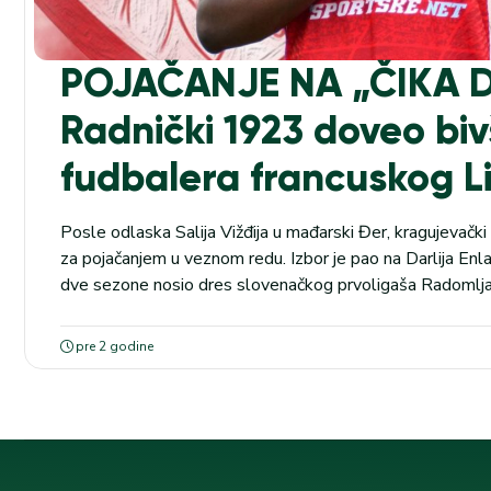
POJAČANJE NA „ČIKA 
Radnički 1923 doveo bi
fudbalera francuskog Li
Posle odlaska Salija Vižđija u mađarski Đer, kragujevački 
za pojačanjem u veznom redu. Izbor je pao na Darlija Enlan
dve sezone nosio dres slovenačkog prvoligaša Radomlj
Totenhem se sastaju u ponedeljak (21.00), a kvota kla
je 1.60. U pitanju je...
pre 2 godine