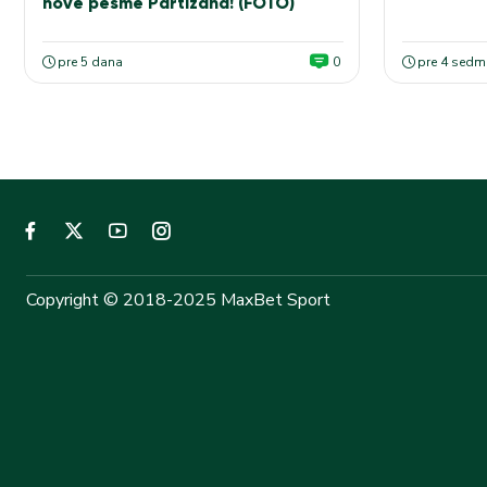
nove pesme Partizana! (FOTO)
pre 5 dana
0
pre 4 sedm
Copyright © 2018-2025 MaxBet Sport