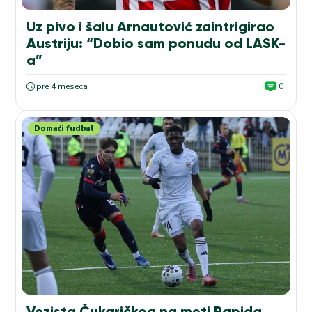
Uz pivo i šalu Arnautović zaintrigirao
Austriju: “Dobio sam ponudu od LASK-
a”
pre 4 meseca
0
Domaći fudbal
Vezista Čukaričkog na meti Rapida