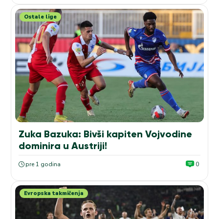
Ostale lige
Zuka Bazuka: Bivši kapiten Vojvodine
dominira u Austriji!
pre 1 godina
0
Evropska takmičenja