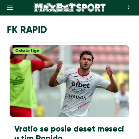
Skip
to
FK RAPID
content
Ostale lige
Vratio se posle deset meseci
u tim Rapida