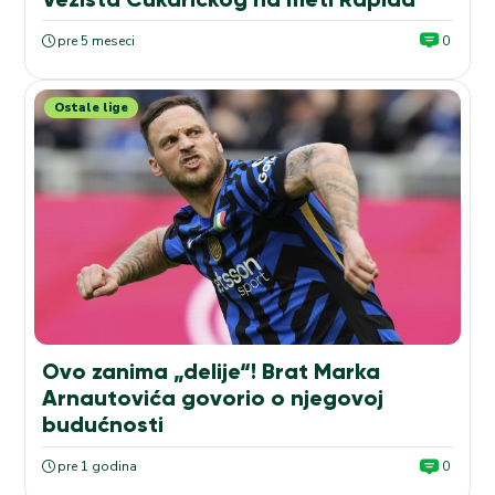
pre 5 meseci
0
Ostale lige
Ovo zanima „delije“! Brat Marka
Arnautovića govorio o njegovoj
budućnosti
pre 1 godina
0