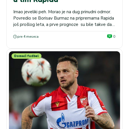
Imao jeveliki peh. Morao je na dug prinudni odmor.
Povredio se Borisav Burmaz na pripremama Rapida
još prošlog leta, a prve prognoze su bile takve da
napadač rođen 2001. godine možda ni ne zaigra u
tekućoj takmičarskoj godini. Ipak, čini se da to neće
pre 4 meseca
0
biti slučaj. Bivši igrač Crvene zvezde i Grafičara bio je
na...
Domaći fudbal