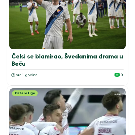
Čelsi se blamirao, Šveđanima drama u
Beču
pre 1 godina
0
Ostale lige