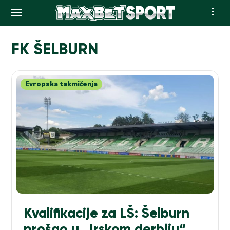
Skip
to
FK ŠELBURN
content
Evropska takmičenja
Kvalifikacije za LŠ: Šelburn
prošao u „Irskom derbiju“,