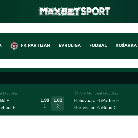
A
FK PARTIZAN
EVROLIGA
FUDBAL
KOŠARKA
DOMAĆI FUDBAL
EVROLIGA
LIGE PETICE
ABA LIGA
EVROPSKA TAKMIČEN
NBA LIGA
al Doubles
ATP Montreal Doubles
OSTALE LIGE
REPREZEN
1.98
1.82
ikl P.
Heliovaara H./Patten H.
1
2
eboul F.
Goransson A./Ruud C.
REPREZENTATIVNI FU
OSTALE L