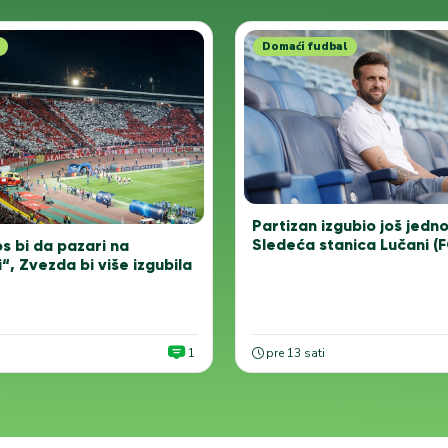
Domaći fudbal
Partizan izgubio još jedn
Sledeća stanica Lučani (
s bi da pazari na
, Zvezda bi više izgubila
1
pre 13 sati