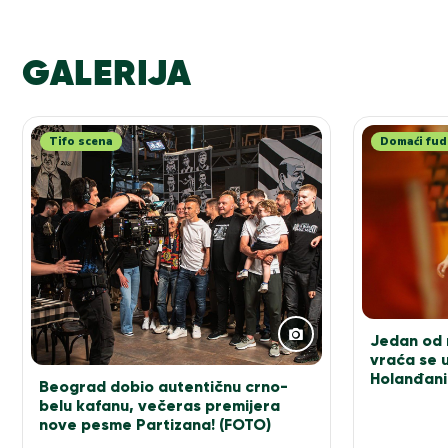
GALERIJA
Tifo scena
Domaći fud
Jedan od n
vraća se u
Holanđani
Beograd dobio autentičnu crno-
elitu!
belu kafanu, večeras premijera
nove pesme Partizana! (FOTO)