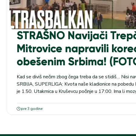
STRAŠNO Navijači Trepč
Mitrovice napravili kore
obešenim Srbima! (FOT
Kad se diviš nečim zbog čega treba da se stidiš… Nisi na
SRBIJA, SUPERLIGA: Kvota naše kladionice na pobedu P
je 1.50. Utakmica u Kruševcu počinje u 17:00. Ima li mozg
Izgleda da nema. To je odgovor na oba pitanja. Koreografi
Napravili...
pre 3 godine