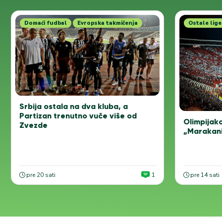
Domaći fudbal
Evropska takmičenja
Ostale lige
Srbija ostala na dva kluba, a
Partizan trenutno vuče više od
Olimpijako
Zvezde
„Marakani“
pre 20 sati
1
pre 14 sati