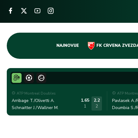
Skip
NAJNOVIJE
FK CRVENA ZVEZD
to
content
ATP Montreal Doubles
ATP Montre
1.65
2.2
Arribage T./Olivetti A.
Pavlasek A./R
1
2
Schnaitter J./Wallner M.
Doumbia S./R