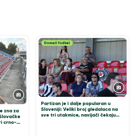
Domaći fudbal
Partizan je i dalje popularan u
Sloveniji: Veliki broj gledalaca na
e zna za
sve tri utakmice, navijači čekaju
 Slovačke
Sašu Ilića za fotografiju
i crno-