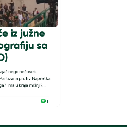
e iz južne
ografiju sa
O)
vijač nego nečovek.
artizana protiv Napretka
a? Ima li kraja mržnji?
ja koja je za svaku osudu.
1