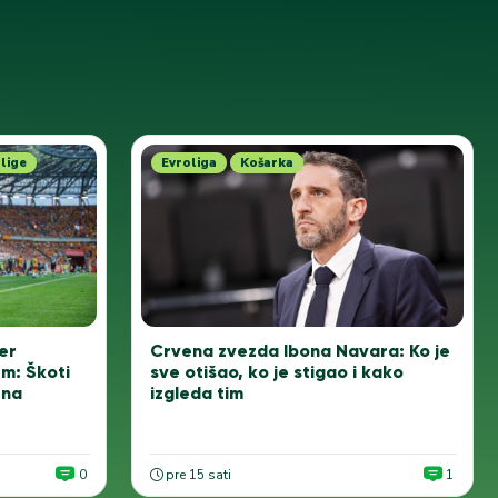
lige
Evroliga
Košarka
Crvena zvezda Ibona Navara: Ko je
er
sve otišao, ko je stigao i kako
m: Škoti
izgleda tim
ena
0
pre 15 sati
1