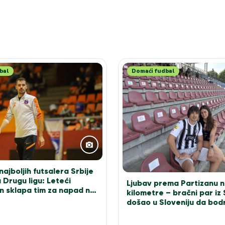
bal
Domaći fudbal
ajboljih futsalera Srbije
 Drugu ligu: Leteći
Ljubav prema Partizanu n
n sklapa tim za napad na
kilometre – bračni par iz
došao u Sloveniju da bodr
bele