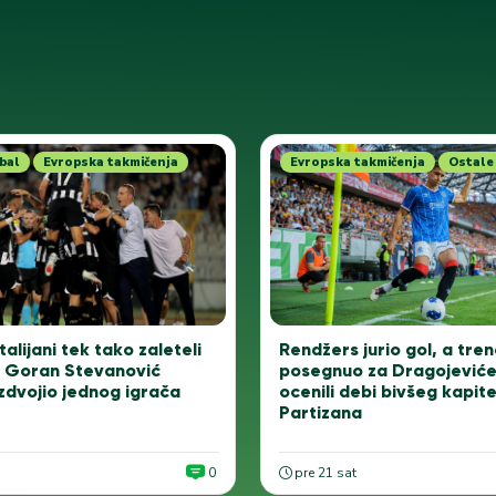
bal
Evropska takmičenja
Evropska takmičenja
Ostale 
talijani tek tako zaleteli
Rendžers jurio gol, a tren
: Goran Stevanović
posegnuo za Dragojeviće
zdvojio jednog igrača
ocenili debi bivšeg kapit
Partizana
0
pre 21 sat