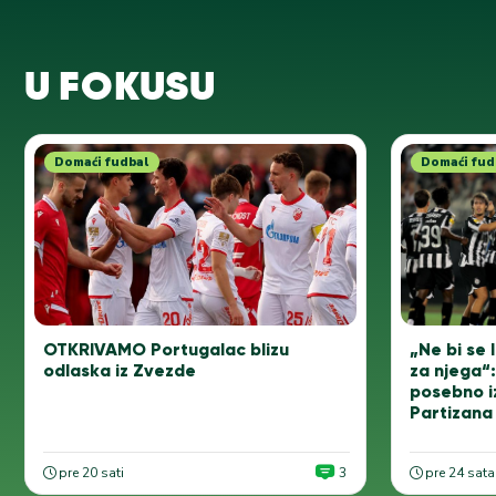
U FOKUSU
Domaći fudbal
Domaći fud
OTKRIVAMO Portugalac blizu
„Ne bi se I
odlaska iz Zvezde
za njega“
posebno i
Partizana
pre 20 sati
3
pre 24 sata