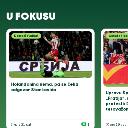
U FOKUSU
Domaći fudbal
Ostale lige
Holanđanina nema, pa se čeka
odgovor Stankovića
Upravu Sp
„Fratija“, 
protesti: 
tetovažo
pre 21 sat
1
pre 19 sati