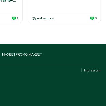
i crno-
1
pre 4 sedmice
0
MAXBET
PROMO MAXBET
Impressum