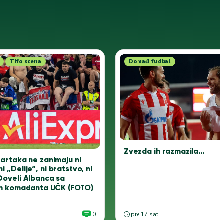
Tifo scena
Domaći fudbal
Zvezda ih razmazila…
artaka ne zanimaju ni
ni „Delije“, ni bratstvo, ni
Doveli Albanca sa
m komadanta UČK (FOTO)
0
pre 17 sati