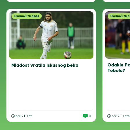
Domaći fudbal
Domaći fud
Odakle Pa
Mladost vratila iskusnog beka
Tobolu?
pre 21 sat
0
pre 23 sata