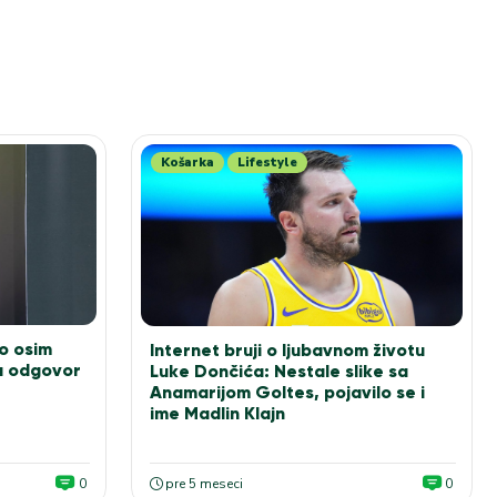
Košarka
Lifestyle
to osim
Internet bruji o ljubavnom životu
a odgovor
Luke Dončića: Nestale slike sa
Anamarijom Goltes, pojavilo se i
ime Madlin Klajn
0
pre 5 meseci
0