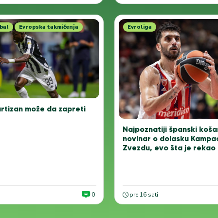
bal
Evropska takmičenja
Evroliga
rtizan može da zapreti
Najpoznatiji španski koša
novinar o dolasku Kampa
Zvezdu, evo šta je rekao
0
pre 16 sati