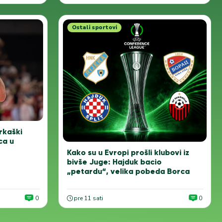
Ostali sportovi
rkaški
ca u
Kako su u Evropi prošli klubovi iz
bivše Juge: Hajduk bacio
„petardu“, velika pobeda Borca
0
pre 11 sati
0