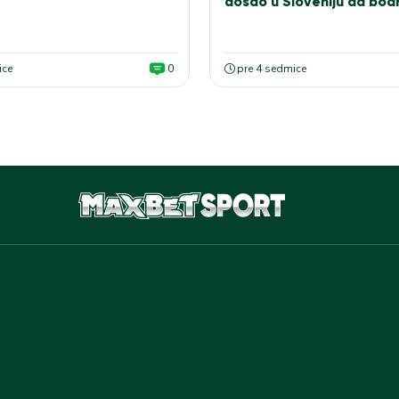
došao u Sloveniju da bodr
bele
ice
0
pre 4 sedmice