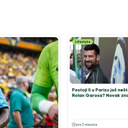
Lifestyle
Postoji li u Parizu još neš
Rolan Garosa? Novak zn
pre 2 meseca