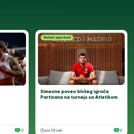
Ostali sportovi
Simeone poveo bivšeg igrača
Partizana na turneju sa Atletikom
0
pre 19 sati
0