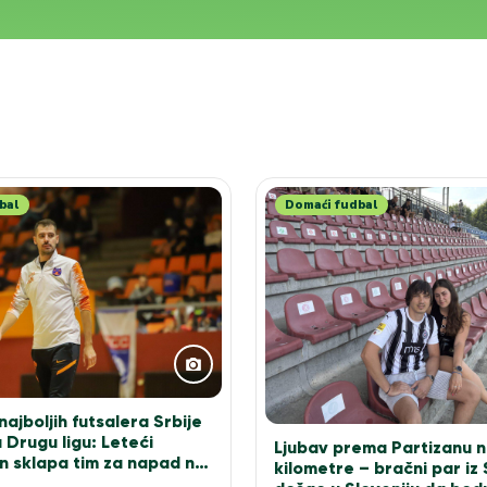
bal
Domaći fudbal
ajboljih futsalera Srbije
 Drugu ligu: Leteći
Ljubav prema Partizanu n
n sklapa tim za napad na
kilometre – bračni par iz