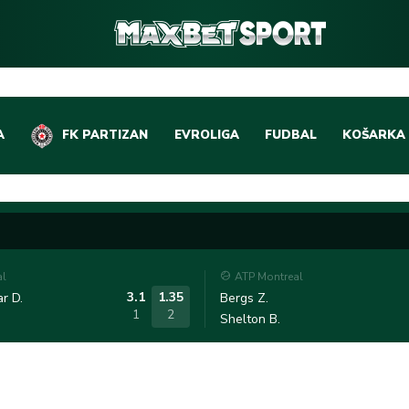
A
FK PARTIZAN
EVROLIGA
FUDBAL
KOŠARKA
DOMAĆI FUDBAL
EVROLIGA
LIGE PETICE
ABA LIGA
EVROPSKA TAKMIČEN
NBA LIGA
al
ATP Montreal
OSTALE LIGE
REPREZEN
3.1
1.35
r D.
Bergs Z.
1
2
Shelton B.
REPREZENTATIVNI FU
OSTALE L