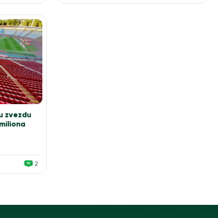
u zvezdu
miliona
2