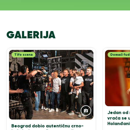
GALERIJA
Tifo scena
Domaći fud
Jedan od n
vraća se u
Holanđani
Beograd dobio autentičnu crno-
elitu!