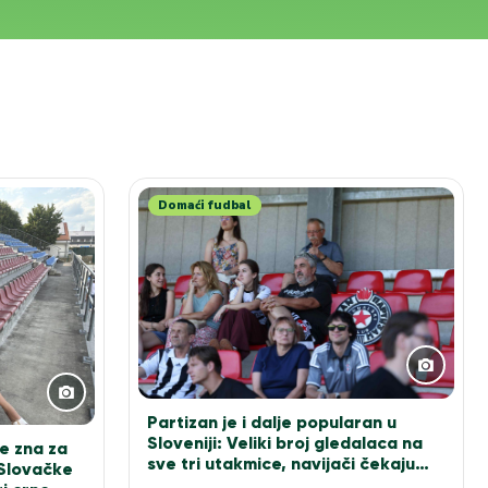
Domaći fudbal
Partizan je i dalje popularan u
Sloveniji: Veliki broj gledalaca na
e zna za
sve tri utakmice, navijači čekaju
 Slovačke
Sašu Ilića za fotografiju