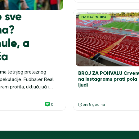
o sve
Domaći fudbal
ma?
ule, a
ća
tema letnjeg prelaznog
BROJ ZA POHVALU Crven
na Instagramu prati pola 
pekulacije. Fudbaler Real
ljudi
am profila, uključujući i
la, dok zvanično
0
pre 5 godina