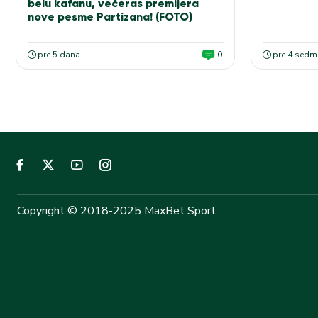
belu kafanu, večeras premijera
nove pesme Partizana! (FOTO)
pre 5 dana
0
pre 4 sedm
Copyright © 2018-2025 MaxBet Sport