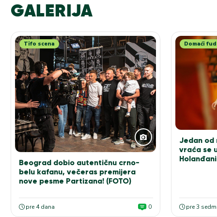
GALERIJA
Tifo scena
Domaći fud
Jedan od n
vraća se u
Holanđani
Beograd dobio autentičnu crno-
elitu!
belu kafanu, večeras premijera
nove pesme Partizana! (FOTO)
pre 4 dana
0
pre 3 sedm