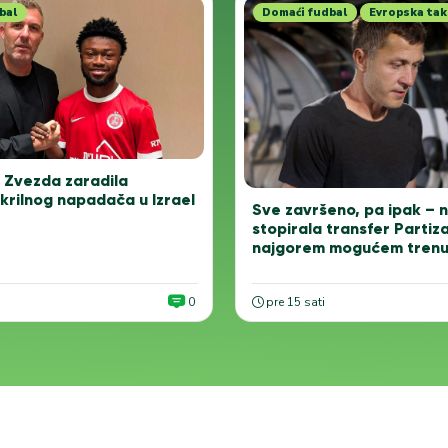
bal
Domaći fudbal
Evropska tak
 Zvezda zaradila
krilnog napadača u Izrael
Sve završeno, pa ipak – n
stopirala transfer Partiz
najgorem mogućem trenu
0
pre 15 sati