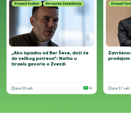
Domaći fudbal
Evropska takmičenja
Domaći fud
Završeno:
„Ako ispadnu od Ber Ševe, doći će
prodajom 
do velikog potresa“: Natho u
Izraelu govorio o Zvezdi
pre 20 sati
4
pre 17 sati