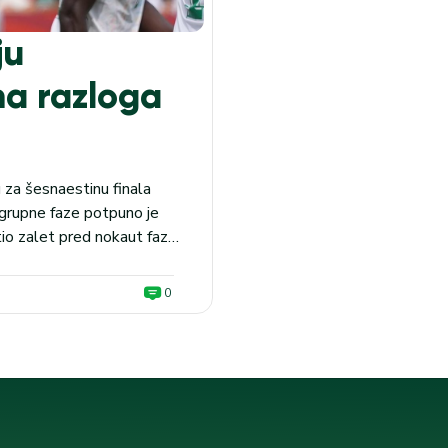
ju
ma razloga
 za šesnaestinu finala
grupne faze potpuno je
tio zalet pred nokaut fazu
nci u duel u Sijetlu ulaze
0