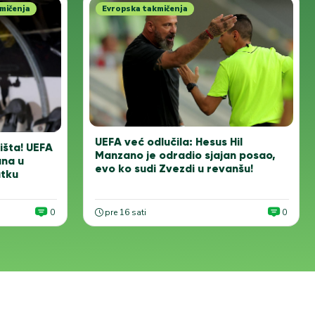
mičenja
Evropska takmičenja
UEFA već odlučila: Hesus Hil
išta! UEFA
Manzano je odradio sjajan posao,
ana u
evo ko sudi Zvezdi u revanšu!
tku
0
pre 16 sati
0