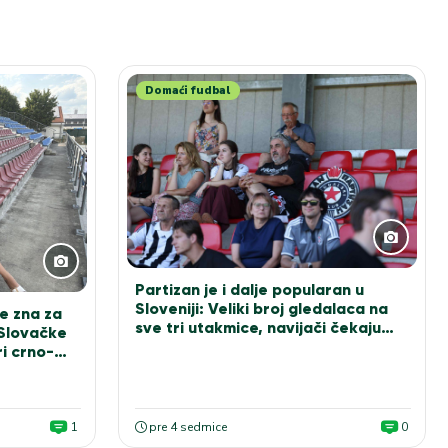
Domaći fudbal
Partizan je i dalje popularan u
Sloveniji: Veliki broj gledalaca na
e zna za
sve tri utakmice, navijači čekaju
 Slovačke
Sašu Ilića za fotografiju
i crno-
1
pre 4 sedmice
0