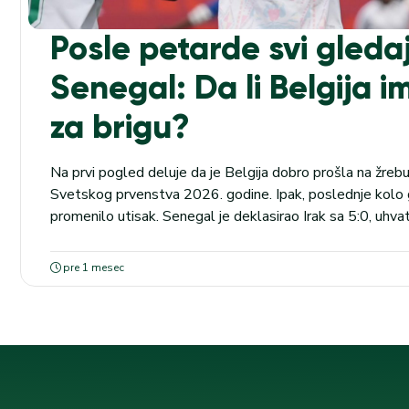
Posle petarde svi gleda
Senegal: Da li Belgija i
za brigu?
Na prvi pogled deluje da je Belgija dobro prošla na žrebu
Svetskog prvenstva 2026. godine. Ipak, poslednje kolo 
promenilo utisak. Senegal je deklasirao Irak sa 5:0, uhva
i sada želi da napravi još jedno veliko iznenađenje. Belgija
kao favoriti,...
pre 1 mesec