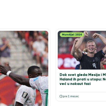
Mundijal 2026
Dok svet gleda Mesija i 
Haland ih prati u stopu: 
već u nokaut fazi
pre 1 mesec