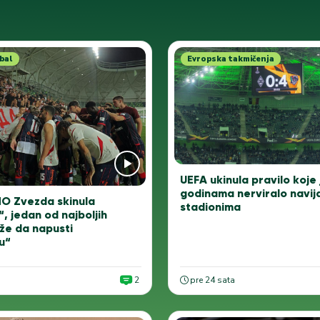
bal
Evropska takmičenja
UEFA ukinula pravilo koje 
godinama nerviralo navij
O Zvezda skinula
stadionima
, jedan od najboljih
že da napusti
u“
2
pre 24 sata