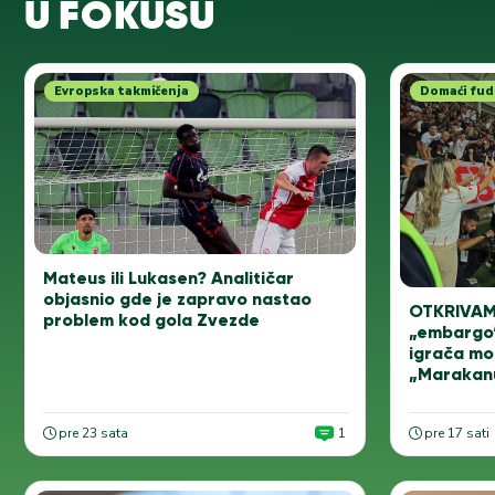
U FOKUSU
Evropska takmičenja
Domaći fud
Mateus ili Lukasen? Analitičar
objasnio gde je zapravo nastao
OTKRIVAM
problem kod gola Zvezde
„embargo“
igrača mo
„Marakan
pre 23 sata
1
pre 17 sati