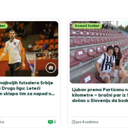
bal
Domaći fudbal
ajboljih futsalera Srbije
 Drugu ligu: Leteći
Ljubav prema Partizanu n
n sklapa tim za napad na
kilometre – bračni par iz
došao u Sloveniju da bodr
bele
ice
0
pre 4 sedmice