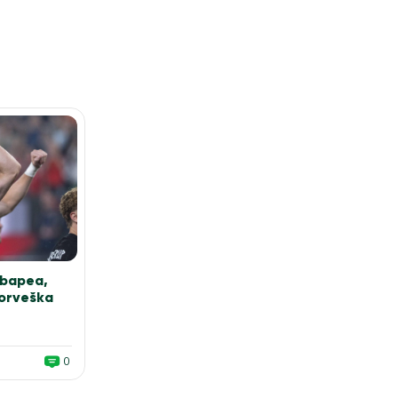
Mbapea,
Norveška
0