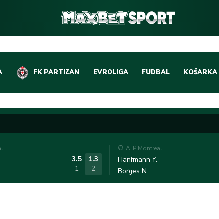
A
FK PARTIZAN
EVROLIGA
FUDBAL
KOŠARKA
DOMAĆI FUDBAL
EVROLIGA
LIGE PETICE
ABA LIGA
EVROPSKA TAKMIČEN
NBA LIGA
al
ATP Montreal
OSTALE LIGE
REPREZEN
3.5
1.3
Hanfmann Y.
1
2
Borges N.
REPREZENTATIVNI FU
OSTALE L