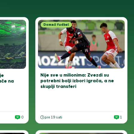
Domaći fudbal
Nije sve u milionima: Zvezdi su
je
potrebni bolji izbori igrača, a ne
ače na
skuplji transferi
0
pre 19 sati
1