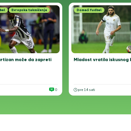
bal
Evropska takmičenja
Domaći fudbal
rtizan može da zapreti
Mladost vratila iskusnog
0
pre 14 sati