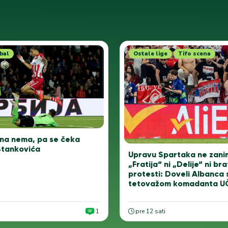
bal
Ostale lige
Tifo scena
na nema, pa se čeka
tankovića
Upravu Spartaka ne zanim
„Fratija“ ni „Delije“ ni bra
protesti: Doveli Albanca 
tetovažom komadanta U
1
pre 12 sati