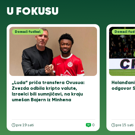
U FOKUSU
Domaći fudbal
Domaći fud
„Luda“ priča transfera Ovusua:
Holanđani
Zvezda odbila kripto valute,
odgovor S
Izraelci bili sumnjičavi, na kraju
umešan Bajern iz Minhena
pre 19 sati
0
pre 15 sati