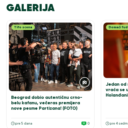
GALERIJA
Tifo scena
Domaći fud
Jedan od n
vraća se u
Holanđani
Beograd dobio autentičnu crno-
elitu!
belu kafanu, večeras premijera
nove pesme Partizana! (FOTO)
pre 5 dana
0
pre 4 sedm