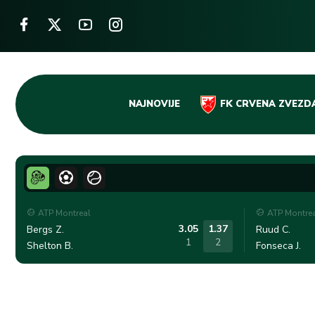
Skip
NAJNOVIJE
FK CRVENA ZVEZD
to
content
ATP Montreal
ATP Montre
3.05
1.37
Bergs Z.
Ruud C.
1
2
Shelton B.
Fonseca J.