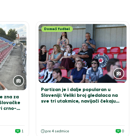
Domaći fudbal
Partizan je i dalje popularan u
Sloveniji: Veliki broj gledalaca na
e zna za
sve tri utakmice, navijači čekaju
 Slovačke
Sašu Ilića za fotografiju
i crno-
1
pre 4 sedmice
0