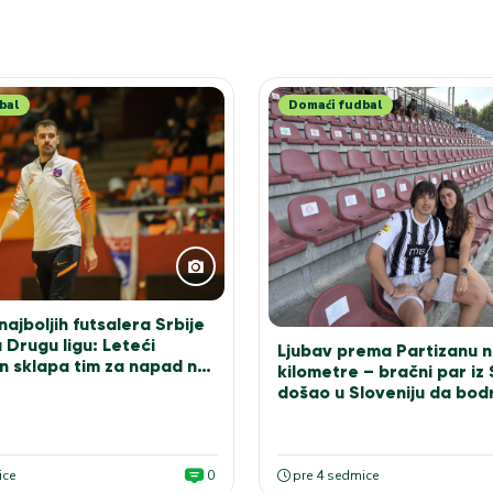
bal
Domaći fudbal
ajboljih futsalera Srbije
 Drugu ligu: Leteći
Ljubav prema Partizanu n
n sklapa tim za napad na
kilometre – bračni par iz
došao u Sloveniju da bodr
bele
ice
0
pre 4 sedmice