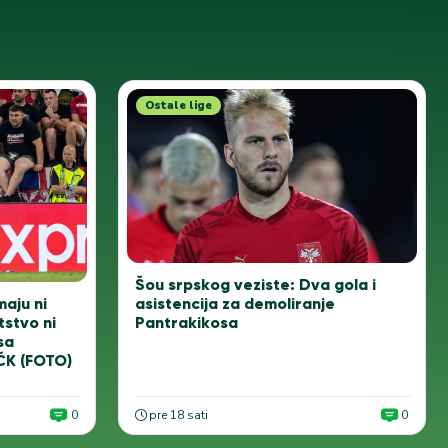
Ostale lige
Šou srpskog veziste: Dva gola i
asistencija za demoliranje
aju ni
Pantrakikosa
tstvo ni
sa
ČK (FOTO)
0
pre 18 sati
0