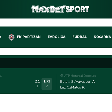
A
FK PARTIZAN
EVROLIGA
FUDBAL
KOŠARKA
DOMAĆI FUDBAL
EVROLIGA
LIGE PETICE
ABA LIGA
EVROPSKA TAKMIČEN
NBA LIGA
al
ATP Montreal Doubles
OSTALE LIGE
REPREZEN
2.1
1.73
Bolelli S./Vavassori A.
1
2
Luz O./Matos R.
REPREZENTATIVNI FU
OSTALE L