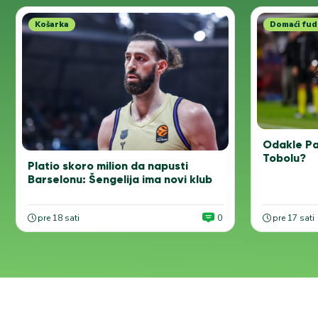
Košarka
Domaći fud
Odakle Pa
Tobolu?
Platio skoro milion da napusti
Barselonu: Šengelija ima novi klub
pre 18 sati
0
pre 17 sati