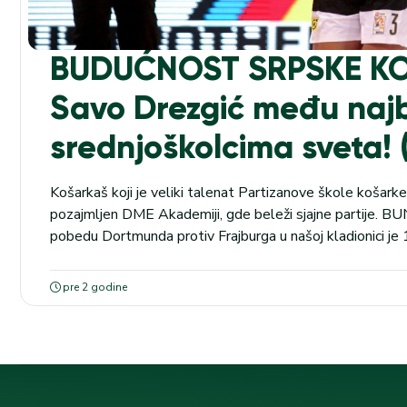
BUDUĆNOST SRPSKE K
Savo Drezgić među najb
srednjoškolcima sveta!
Košarkaš koji je veliki talenat Partizanove škole košarke
pozajmljen DME Akademiji, gde beleži sjajne partije. 
pobedu Dortmunda protiv Frajburga u našoj kladionici je 
programu od 20:30. Mladi košarkaš, Savo Drezgić, biće
„Košarka bez granica“. To će da se održi u periodu od 16-
pre 2 godine