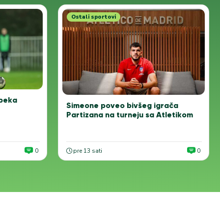
Ostali sportovi
 beka
Simeone poveo bivšeg igrača
Partizana na turneju sa Atletikom
0
pre 13 sati
0