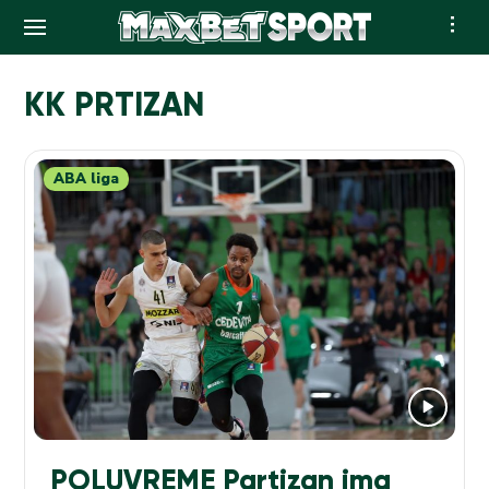
Skip
to
KK PRTIZAN
content
ABA liga
POLUVREME Partizan ima