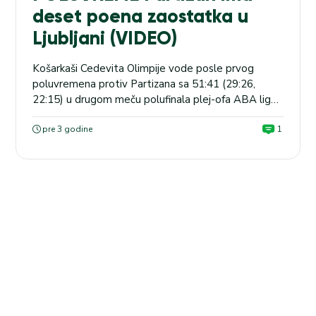
deset poena zaostatka u
Ljubljani (VIDEO)
Košarkaši Cedevita Olimpije vode posle prvog
poluvremena protiv Partizana sa 51:41 (29:26,
22:15) u drugom meču polufinala plej-ofa ABA lige.
BUGARSKA: U sredu od 18 igraju Beroe – Pirin
Blagoevgrad, a u kladionici MaxBet je kvota na
pre 3 godine
1
pobedu domaćina 1.90. Kao što se očekivalo, ovo je
potpuno drugačija utakmica nego ona koju su crno-
beli dobili...