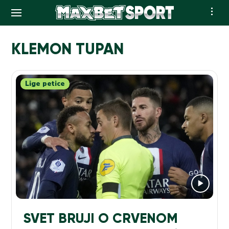
Skip
to
KLEMON TUPAN
content
Lige petice
SVET BRUJI O CRVENOM