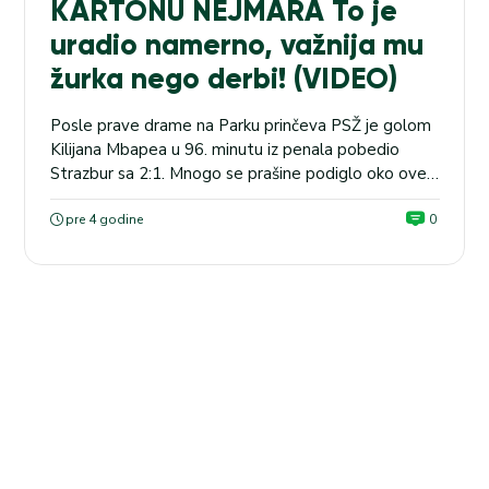
KARTONU NEJMARA To je
uradio namerno, važnija mu
žurka nego derbi! (VIDEO)
Posle prave drame na Parku prinčeva PSŽ je golom
Kilijana Mbapea u 96. minutu iz penala pobedio
Strazbur sa 2:1. Mnogo se prašine podiglo oko ove
utakmice. FRANCUSKA Nica u četvrtak od 21 čas
dočekuje iznenađenje sezone Lans. Kvota na “keca”
pre 4 godine
0
u kladionici MaxBet je 3.00. Ljubitelji fudbala u
Francuskoj su prvo bili besni na...