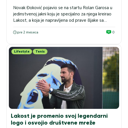
Novak Đoković pojavio se na startu Rolan Garosa u
jedinstvenoj jakni koju je specijalno za njega kreirao
Lakost, a koja je napravljena od prave šljake sa
terena u Parizu i nosi moćnu simboliku vuka.
Simbolika vuka i pariske šljake Na svom prvom meču
pre 2 meseca
0
na ovogodišnjem Rolan Garosu, Novak Đoković je
privukao ogromnu pažnju ne samo...
Lifestyle
Tenis
Lakost je promenio svoj legendarni
logo i osvojio društvene mreže