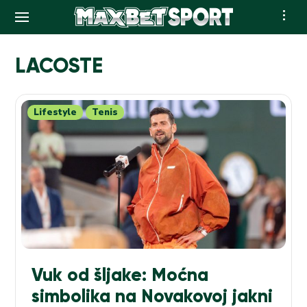
Skip
to
LACOSTE
content
Lifestyle
Tenis
Vuk od šljake: Moćna
simbolika na Novakovoj jakni