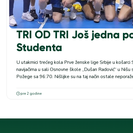
TRI OD TRI Još jedna 
Studenta
U utakmici trećeg kola Prve ženske lige Srbije u košarci
navijačima u sali Osnovne škole „Dušan Radović“ u Nišu 
Požege sa 96:70. Nišlijke su na taj način ostale neporaže
tri kola su ostvarile sve tri pobede. ABA LIGA: Od 16 igr
pre 2 godine