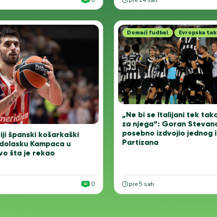
0
pre 14 sati
Domaći fudbal
Evropska tak
„Ne bi se Italijani tek tak
za njega“: Goran Stevan
posebno izdvojio jednog 
ji španski košarkaški
Partizana
 dolasku Kampaca u
vo šta je rekao
0
pre 5 sati