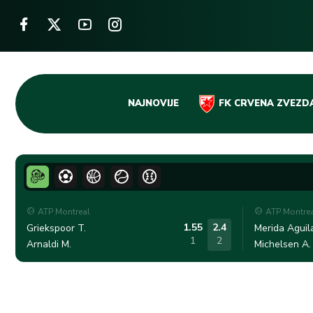
Skip
NAJNOVIJE
FK CRVENA ZVEZD
to
content
ATP Montreal
ATP Montre
1.55
2.4
Griekspoor T.
Merida Aguila
1
2
Arnaldi M.
Michelsen A.