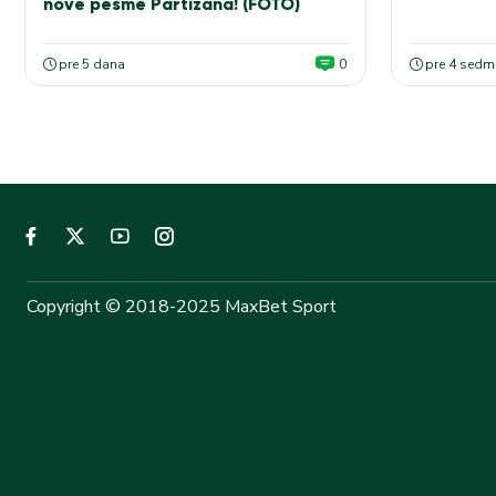
nove pesme Partizana! (FOTO)
pre 5 dana
0
pre 4 sedm
Copyright © 2018-2025 MaxBet Sport