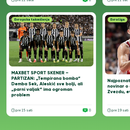
pre 22 sata
0
pre 21 sat
Evropska takmičenja
Evroliga
MAXBET SPORT SKENER –
PARTIZAN: „Tempirana bomba“
Najpoznati
Demba Sek, Aleskić sve bolji, ali
novinar o
„parni valjak“ ima ogroman
Zvezdu, e
problem
pre 15 sati
0
pre 19 sati