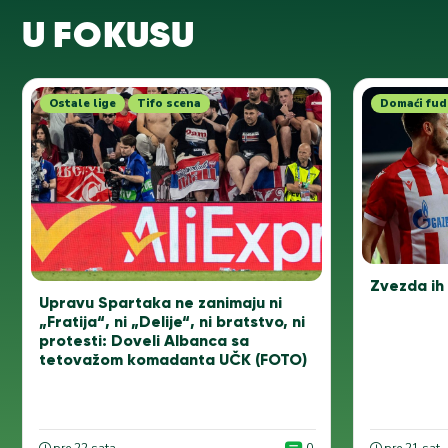
U FOKUSU
Ostale lige
Tifo scena
Domaći fud
Zvezda ih
Upravu Spartaka ne zanimaju ni
„Fratija“, ni „Delije“, ni bratstvo, ni
protesti: Doveli Albanca sa
tetovažom komadanta UČK (FOTO)