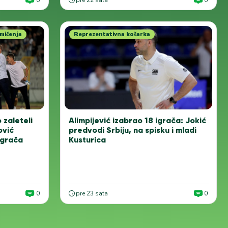
0
pre 22 sata
0
mičenja
Reprezentativna košarka
o zaleteli
Alimpijević izabrao 18 igrača: Jokić
ović
predvodi Srbiju, na spisku i mladi
igrača
Kusturica
0
pre 23 sata
0