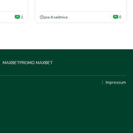
1
pre 4 sedmice
0
MAXBET
PROMO MAXBET
Impressum