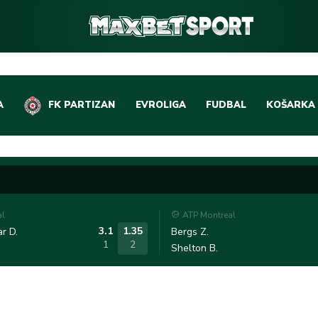
A
FK PARTIZAN
EVROLIGA
FUDBAL
KOŠARKA
DOMAĆI FUDBAL
EVROLIGA
LIGE PETICE
ABA LIGA
EVROPSKA TAKMIČEN
NBA LIGA
al
ATP Montreal
OSTALE LIGE
REPREZEN
3.1
1.35
r D.
Bergs Z.
1
2
Shelton B.
REPREZENTATIVNI FU
OSTALE L