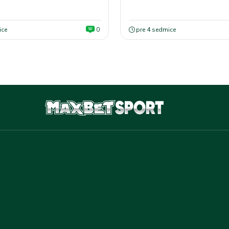
bele
ice
0
pre 4 sedmice