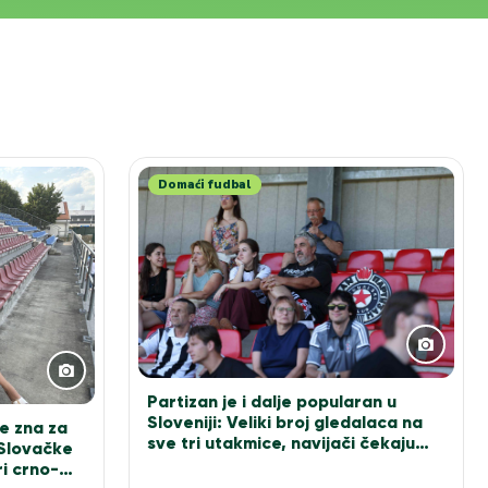
Domaći fudbal
Partizan je i dalje popularan u
Sloveniji: Veliki broj gledalaca na
e zna za
sve tri utakmice, navijači čekaju
 Slovačke
Sašu Ilića za fotografiju
i crno-