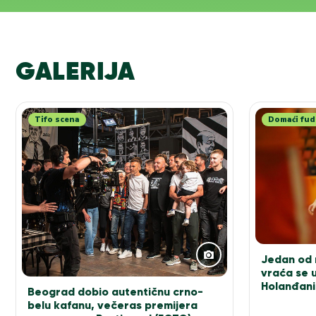
GALERIJA
Tifo scena
Domaći fud
Jedan od n
vraća se u
Holanđani
Beograd dobio autentičnu crno-
elitu!
belu kafanu, večeras premijera