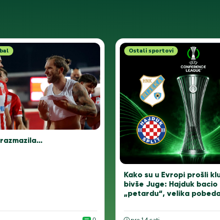
bal
Ostali sportovi
 razmazila…
Kako su u Evropi prošli kl
bivše Juge: Hajduk bacio
„petardu“, velika pobed