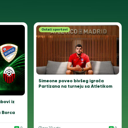
Ostali sportovi
Simeone poveo bivšeg igrača
Partizana na turneju sa Atletikom
ubovi iz
a Borca