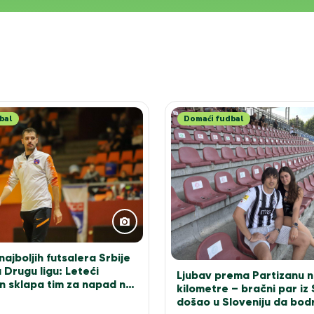
bal
Domaći fudbal
ajboljih futsalera Srbije
 Drugu ligu: Leteći
Ljubav prema Partizanu n
n sklapa tim za napad na
kilometre – bračni par iz
došao u Sloveniju da bodr