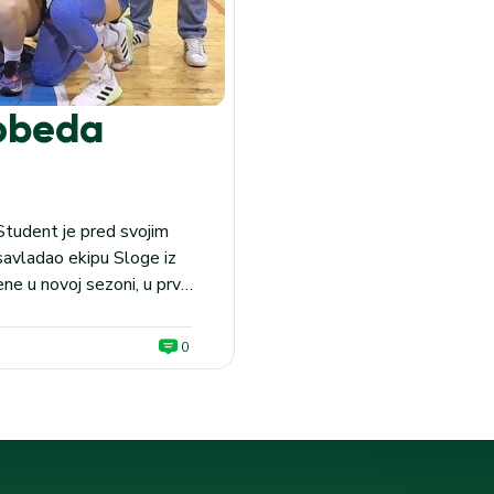
pobeda
 Student je pred svojim
savladao ekipu Sloge iz
ne u novoj sezoni, u prva
aju Studentski...
0