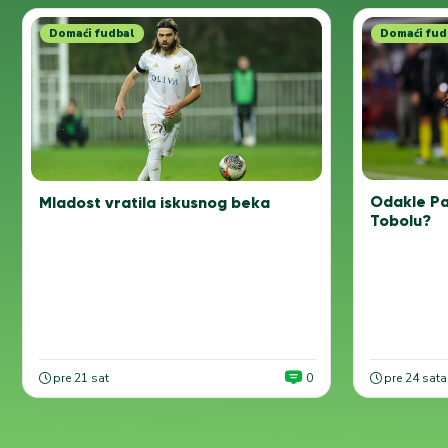
Domaći fudbal
Domaći fud
Odakle Pa
Mladost vratila iskusnog beka
Tobolu?
pre 21 sat
0
pre 24 sata