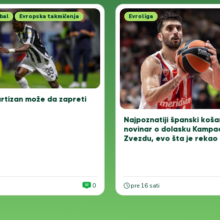
bal
Evropska takmičenja
Evroliga
rtizan može da zapreti
Najpoznatiji španski koša
novinar o dolasku Kampa
Zvezdu, evo šta je rekao
0
pre 16 sati