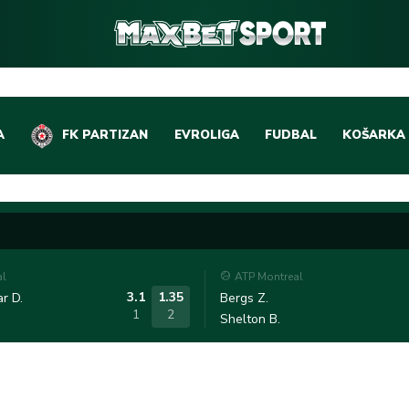
A
FK PARTIZAN
EVROLIGA
FUDBAL
KOŠARKA
DOMAĆI FUDBAL
EVROLIGA
LIGE PETICE
ABA LIGA
EVROPSKA TAKMIČEN
NBA LIGA
al
ATP Montreal
OSTALE LIGE
REPREZEN
3.1
1.35
r D.
Bergs Z.
1
2
Shelton B.
REPREZENTATIVNI FU
OSTALE L