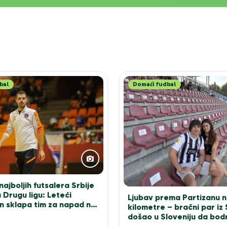
bal
Domaći fudbal
ajboljih futsalera Srbije
 Drugu ligu: Leteći
Ljubav prema Partizanu n
n sklapa tim za napad na
kilometre – bračni par iz
došao u Sloveniju da bodr
bele