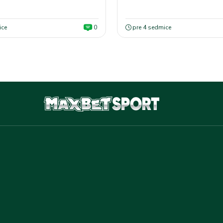
ice
0
pre 4 sedmice