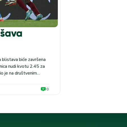
ršava
a blistava biće završena
nica nudi kvotu 2.45 za
o je na društvenim
je član Rome u čijim
0