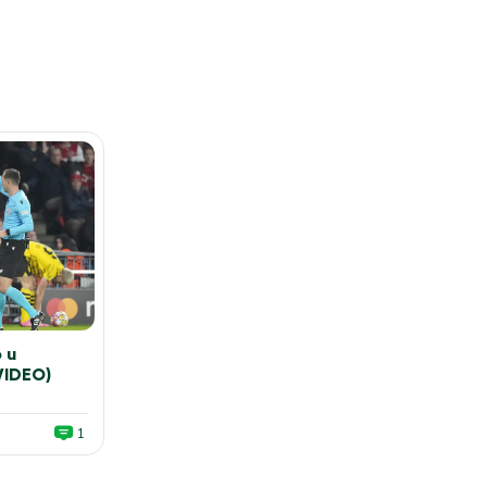
 u
VIDEO)
1