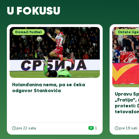
U FOKUSU
Domaći fudbal
Ostale lige
Holanđanina nema, pa se čeka
odgovor Stankovića
Upravu Sp
„Fratija“, 
protesti: 
tetovažo
pre 22 sata
1
pre 19 sati