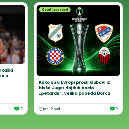
Ostali sportovi
rkaški
ca u
Kako su u Evropi prošli klubovi iz
bivše Juge: Hajduk bacio
„petardu“, velika pobeda Borca
0
pre 12 sati
0