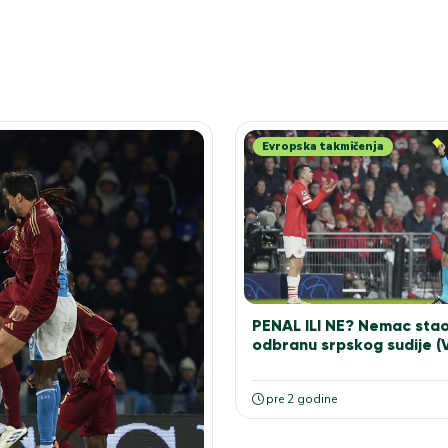
Evropska takmičenja
PENAL ILI NE? Nemac stao
odbranu srpskog sudije (
pre 2 godine