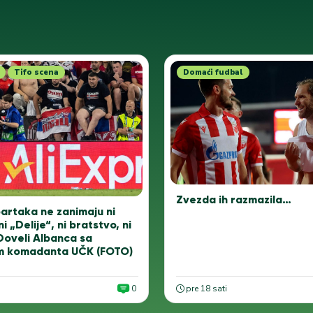
Tifo scena
Domaći fudbal
Zvezda ih razmazila…
artaka ne zanimaju ni
ni „Delije“, ni bratstvo, ni
Doveli Albanca sa
m komadanta UČK (FOTO)
0
pre 18 sati