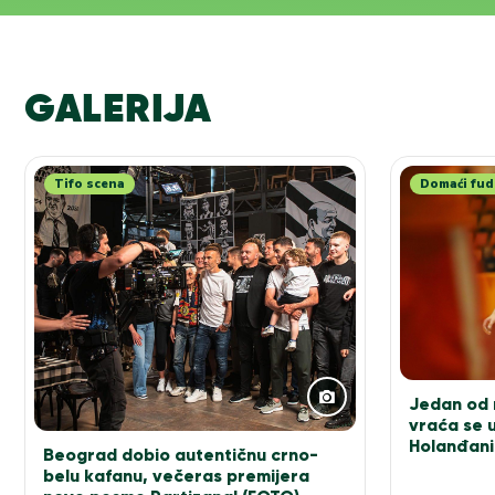
GALERIJA
Tifo scena
Domaći fud
Jedan od n
vraća se u
Holanđani
Beograd dobio autentičnu crno-
elitu!
belu kafanu, večeras premijera