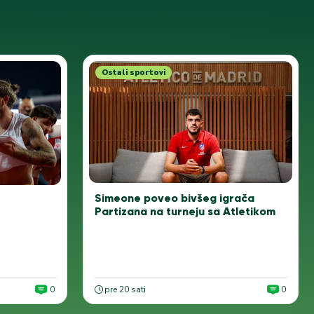
Ostali sportovi
Simeone poveo bivšeg igrača
Partizana na turneju sa Atletikom
0
pre 20 sati
0