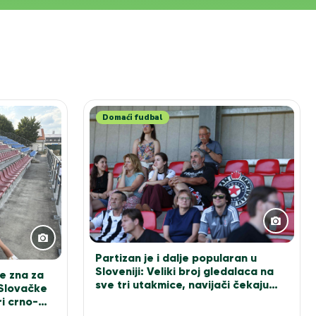
Domaći fudbal
Partizan je i dalje popularan u
Sloveniji: Veliki broj gledalaca na
e zna za
sve tri utakmice, navijači čekaju
 Slovačke
Sašu Ilića za fotografiju
i crno-