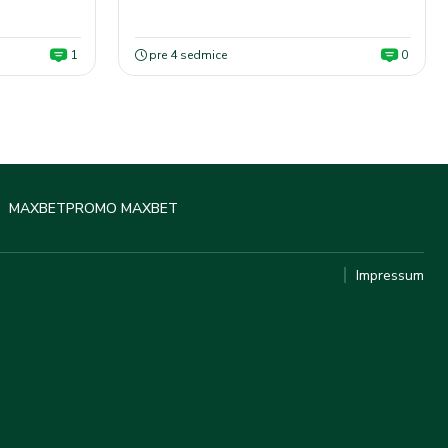
1
pre 4 sedmice
0
MAXBET
PROMO MAXBET
Impressum