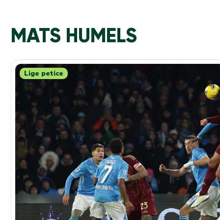
MATS HUMELS
Lige petice