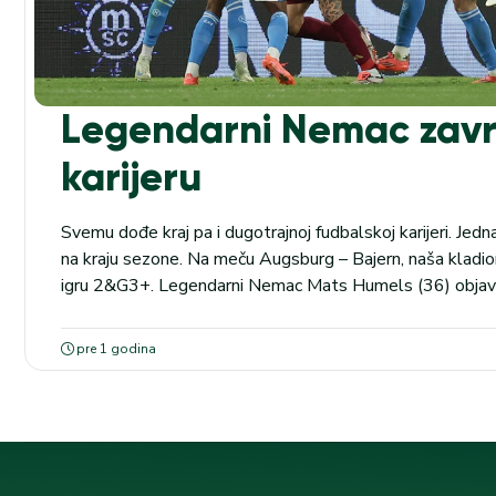
Legendarni Nemac zav
karijeru
Svemu dođe kraj pa i dugotrajnoj fudbalskoj karijeri. Jedn
na kraju sezone. Na meču Augsburg – Bajern, naša kladio
igru 2&G3+. Legendarni Nemac Mats Humels (36) objavi
mrežama da po završetku sezone kači kopačke o klin. On 
redovima se nije...
pre 1 godina