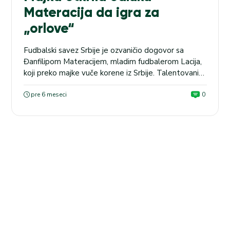
Materacija da igra za
„orlove“
Fudbalski savez Srbije je ozvaničio dogovor sa
Đanfilipom Materacijem, mladim fudbalerom Lacija,
koji preko majke vuče korene iz Srbije. Talentovani
krilni napadač prihvatio je poziv Igora Matića i
nastupa će za kadetsku selekciju naše
pre 6 meseci
0
reprezentacije. Njegova majka Maura, rođena u
Beogradu, vuče korene sa ovih prostora, a u
intervjuu za zvanični sajt FS Srbije, otkrila...