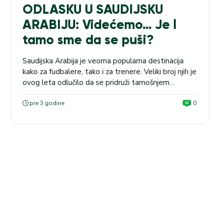
ODLASKU U SAUDIJSKU
ARABIJU: Videćemo… Je l
tamo sme da se puši?
Saudijska Arabija je veoma popularna destinacija
kako za fudbalere, tako i za trenere. Veliki broj njih je
ovog leta odlučilo da se pridruži tamošnjem
prvenstvu, a Maurisio Sari je izneo uslove pod kojim
bi se i on otisnuo put Bliskog istoka. LIGA 1: PSŽ –
pre 3 godine
0
Monako (21.00), kvota na tip 4+ u kladionici Maxbet
iznosi...