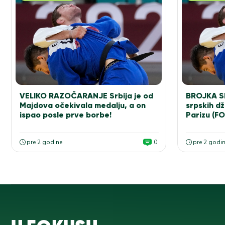
VELIKO RAZOČARANJE Srbija je od
BROJKA S
Majdova očekivala medalju, a on
srpskih dž
ispao posle prve borbe!
Parizu (F
pre 2 godine
0
pre 2 godi