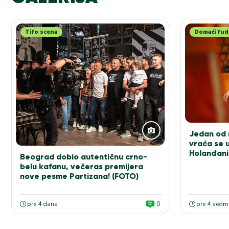
Tifo scena
Domaći fud
Jedan od n
vraća se u
Holanđani
Beograd dobio autentičnu crno-
elitu!
belu kafanu, večeras premijera
nove pesme Partizana! (FOTO)
pre 4 dana
0
pre 4 sedm