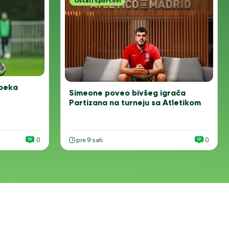
Ostali sportovi
 beka
Simeone poveo bivšeg igrača
Partizana na turneju sa Atletikom
0
pre 9 sati
0