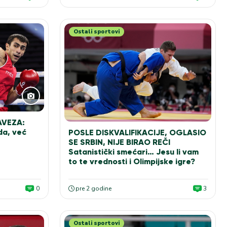
Ostali sportovi
AVEZA:
da, već
POSLE DISKVALIFIKACIJE, OGLASIO
SE SRBIN, NIJE BIRAO REČI
Satanistički smećari… Jesu li vam
to te vrednosti i Olimpijske igre?
0
pre 2 godine
3
Ostali sportovi