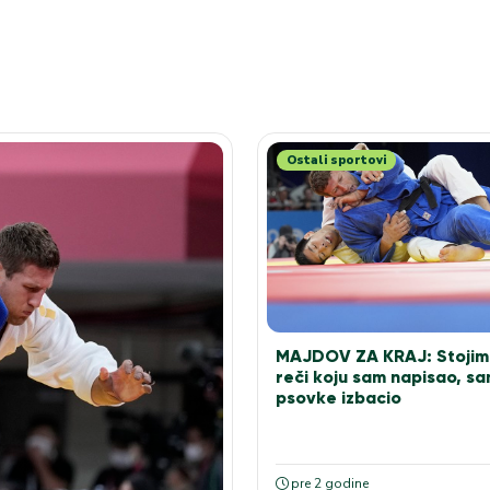
Ostali sportovi
MAJDOV ZA KRAJ: Stojim 
reči koju sam napisao, sa
psovke izbacio
pre 2 godine