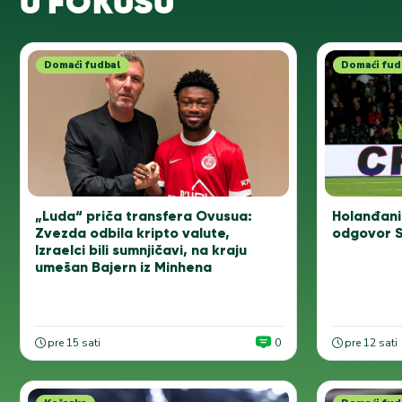
U FOKUSU
Domaći fudbal
Domaći fud
„Luda“ priča transfera Ovusua:
Holanđani
Zvezda odbila kripto valute,
odgovor S
Izraelci bili sumnjičavi, na kraju
umešan Bajern iz Minhena
pre 15 sati
0
pre 12 sati