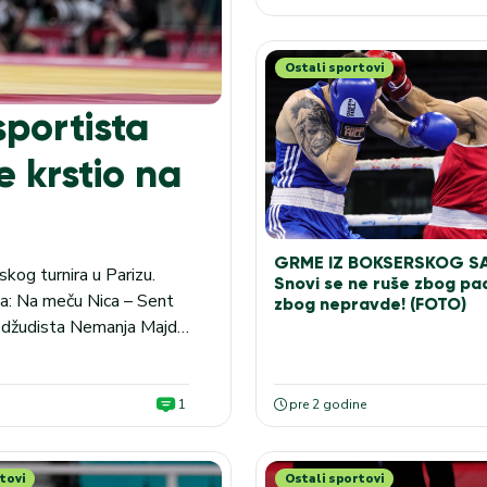
Ostali sportovi
portista
 krstio na
GRME IZ BOKSERSKOG S
skog turnira u Parizu.
Snovi se ne ruše zbog pa
ska: Na meču Nica – Sent
zbog nepravde! (FOTO)
ki džudista Nemanja Majdov
ja u Parizu krstio pre...
1
pre 2 godine
tovi
Ostali sportovi