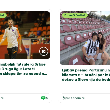
bal
Domaći fudbal
ajboljih futsalera Srbije
 Drugu ligu: Leteći
Ljubav prema Partizanu n
n sklapa tim za napad na
kilometre – bračni par iz
došao u Sloveniju da bodr
bele
ice
0
pre 4 sedmice