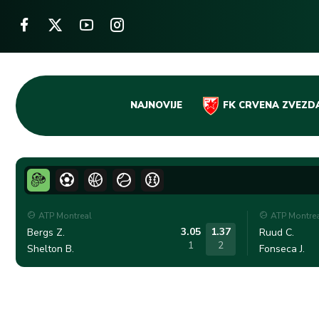
Skip
NAJNOVIJE
FK CRVENA ZVEZD
to
content
ATP Montreal
ATP Montre
3.05
1.37
Bergs Z.
Ruud C.
1
2
Shelton B.
Fonseca J.