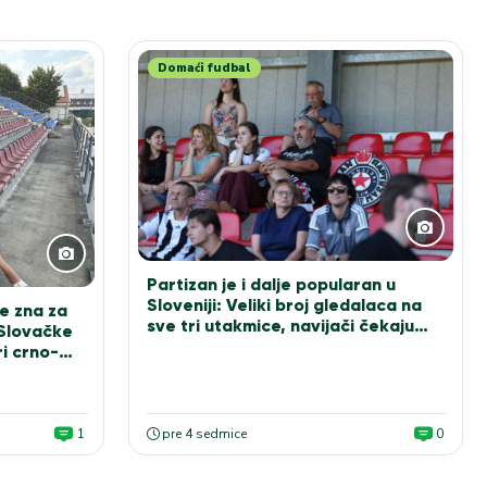
Domaći fudbal
Partizan je i dalje popularan u
Sloveniji: Veliki broj gledalaca na
e zna za
sve tri utakmice, navijači čekaju
 Slovačke
Sašu Ilića za fotografiju
i crno-
1
pre 4 sedmice
0