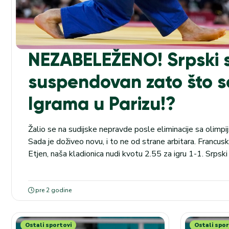
NEZABELEŽENO! Srpski s
suspendovan zato što se
Igrama u Parizu!?
Žalio se na sudijske nepravde posle eliminacije sa olimpij
Sada je doživeo novu, i to ne od strane arbitara. Francu
Etjen, naša kladionica nudi kvotu 2.55 za igru 1-1. Srps
je suspendovan na pet meseci zato što se tokom takmičen
pre 2 godine
Ostali sportovi
Ostali spor