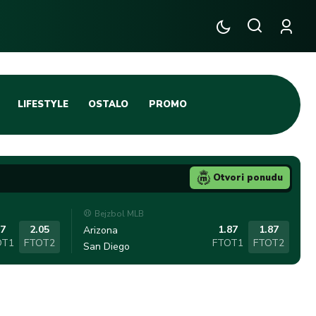
LIFESTYLE
OSTALO
PROMO
TENIS
TIFO SCENA
Otvori ponudu
JA
FUTSAL
Bejzbol MLB
TATIVNA KOŠARKA
KROZ OBRUČ!
.7
2.05
1.87
1.87
Arizona
OT1
FTOT2
FTOT1
FTOT2
San Diego
DBAL
IGE
BLOG
INTERVJU NA MAX