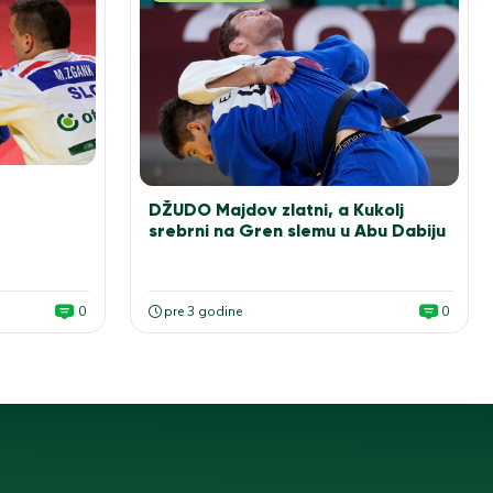
DŽUDO Majdov zlatni, a Kukolj
srebrni na Gren slemu u Abu Dabiju
0
pre 3 godine
0