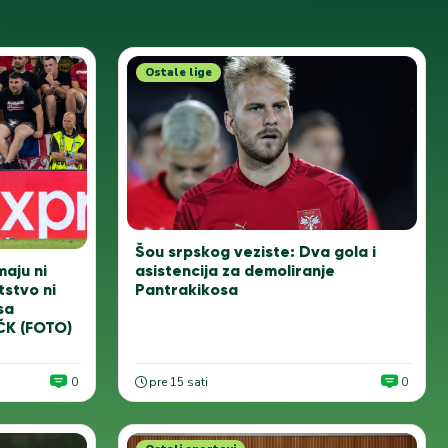
Ostale lige
Šou srpskog veziste: Dva gola i
asistencija za demoliranje
aju ni
Pantrakikosa
tstvo ni
sa
ČK (FOTO)
0
pre 15 sati
0