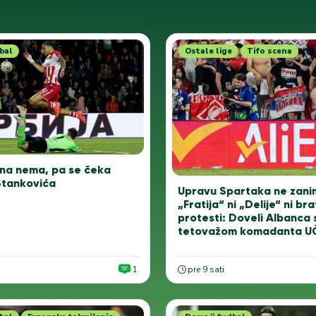
bal
Ostale lige
Tifo scena
na nema, pa se čeka
tankovića
Upravu Spartaka ne zanim
„Fratija“ ni „Delije“ ni bra
protesti: Doveli Albanca 
tetovažom komadanta U
1
pre 9 sati