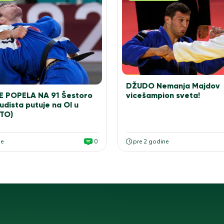
DŽUDO Nemanja Majdov
vicešampion sveta!
E POPELA NA 91 Šestoro
udista putuje na OI u
OTO)
ne
0
pre 2 godine