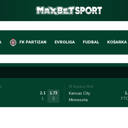
A
FK PARTIZAN
EVROLIGA
FUDBAL
KOŠARKA
DOMAĆI FUDBAL
EVROLIGA
LIGE PETICE
ABA LIGA
EVROPSKA TAKMIČEN
NBA LIGA
al
Bejzbol MLB
OSTALE LIGE
REPREZEN
2.1
1.73
1
Kansas City
1
2
FT
Minnesota
REPREZENTATIVNI FU
OSTALE L