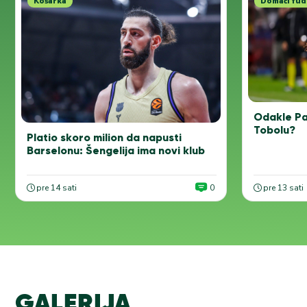
Košarka
Domaći fud
Odakle Pa
Tobolu?
Platio skoro milion da napusti
Barselonu: Šengelija ima novi klub
pre 14 sati
0
pre 13 sati
GALERIJA