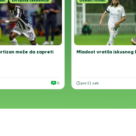
bal
Evropska takmičenja
Domaći fudbal
rtizan može da zapreti
Mladost vratila iskusnog
0
pre 11 sati