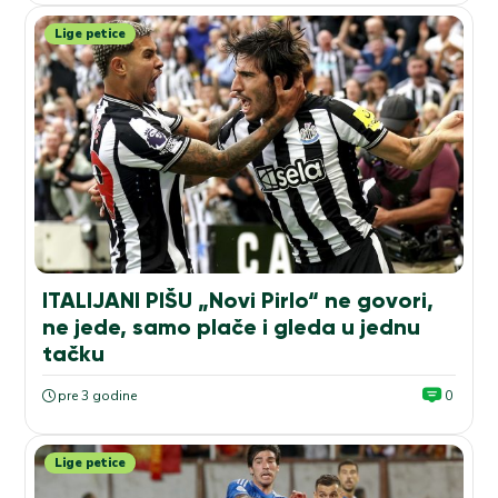
Lige petice
ITALIJANI PIŠU „Novi Pirlo“ ne govori,
ne jede, samo plače i gleda u jednu
tačku
pre 3 godine
0
Lige petice