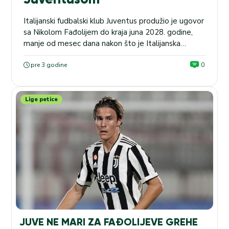
Italijanski fudbalski klub Juventus produžio je ugovor
sa Nikolom Fađolijem do kraja juna 2028. godine,
manje od mesec dana nakon što je Italijanska
fudbalska federacija suspendovala Fađolija na
sedam meseci zbog kršenja pravila klađenja. FA Kup:
pre 3 godine
0
Na meču Jork – Čester, naša kladionica nudi kvotu
2.10 za igru ug 2P2+. Juventus je odmah posle
suspenzije...
Lige petice
JUVE NE MARI ZA FAĐOLIJEVE GREHE