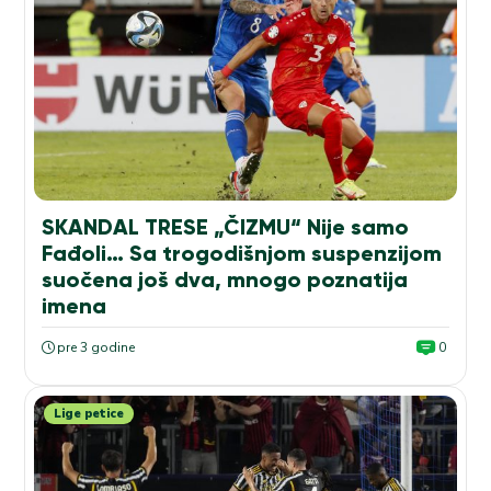
SKANDAL TRESE „ČIZMU“ Nije samo
Fađoli… Sa trogodišnjom suspenzijom
suočena još dva, mnogo poznatija
imena
pre 3 godine
0
Lige petice