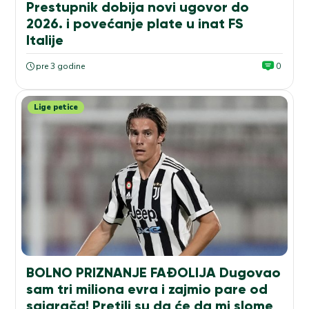
Prestupnik dobija novi ugovor do
2026. i povećanje plate u inat FS
Italije
pre 3 godine
0
Lige petice
BOLNO PRIZNANJE FAĐOLIJA Dugovao
sam tri miliona evra i zajmio pare od
saigrača! Pretili su da će da mi slome