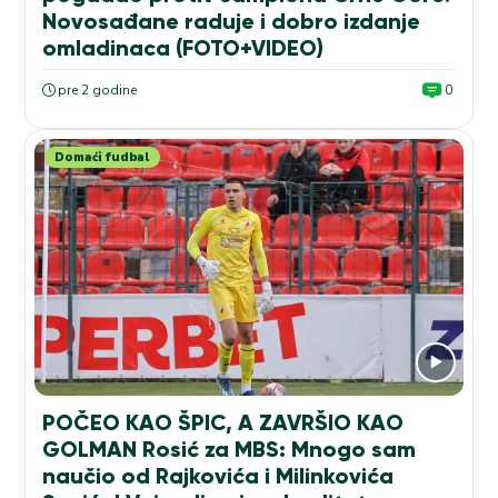
Novosađane raduje i dobro izdanje
omladinaca (FOTO+VIDEO)
pre 2 godine
0
Domaći fudbal
POČEO KAO ŠPIC, A ZAVRŠIO KAO
GOLMAN Rosić za MBS: Mnogo sam
naučio od Rajkovića i Milinkovića