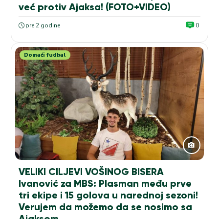
već protiv Ajaksa! (FOTO+VIDEO)
pre 2 godine
0
Domaći fudbal
VELIKI CILJEVI VOŠINOG BISERA
Ivanović za MBS: Plasman među prve
tri ekipe i 15 golova u narednoj sezoni!
Verujem da možemo da se nosimo sa
Ajaksom