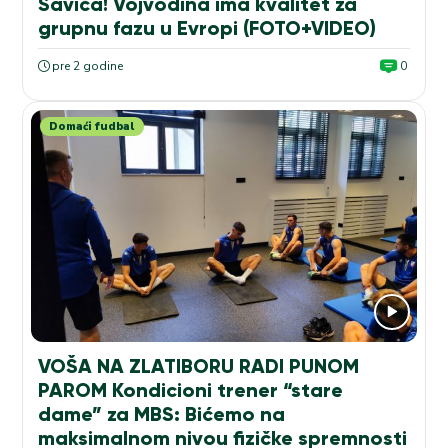
Savića! Vojvodina ima kvalitet za
grupnu fazu u Evropi (FOTO+VIDEO)
pre 2 godine
0
Domaći fudbal
VOŠA NA ZLATIBORU RADI PUNOM
PAROM Kondicioni trener “stare
dame” za MBS: Bićemo na
maksimalnom nivou fizičke spremnosti