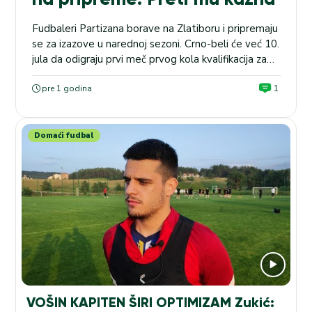
Fudbaleri Partizana borave na Zlatiboru i pripremaju
se za izazove u narednoj sezoni. Crno-beli će već 10.
jula da odigraju prvi meč prvog kola kvalifikacija za
Ligu Evrope protiv kiparskog AEK-a u Larnaki, a
sedam dana kasnije ih čeka revanš u Humskoj. FIFA
pre 1 godina
1
SP: Benfika – Okland siti (18:00), a kvota naše
kladionice na 7+...
Domaći fudbal
VOŠIN KAPITEN ŠIRI OPTIMIZAM Zukić: