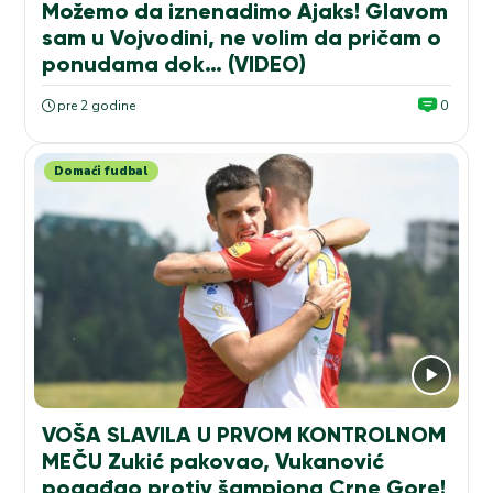
Možemo da iznenadimo Ajaks! Glavom
sam u Vojvodini, ne volim da pričam o
ponudama dok… (VIDEO)
pre 2 godine
0
Domaći fudbal
VOŠA SLAVILA U PRVOM KONTROLNOM
MEČU Zukić pakovao, Vukanović
pogađao protiv šampiona Crne Gore!