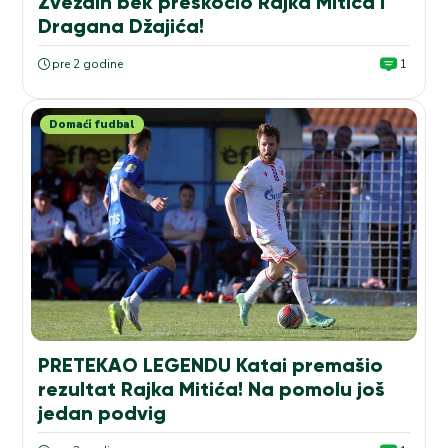
Zvezdin bek preskočio Rajka Mitića i
Dragana Džajića!
pre 2 godine
1
Domaći fudbal
PRETEKAO LEGENDU Katai premašio
rezultat Rajka Mitića! Na pomolu još
jedan podvig