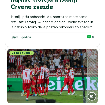
Crvene zvezde
Istoriju pišu pobednici. A u sportu se mere samo
rezultati i trofeji. A jedan fudbaler Crvene zvezde ih
je nakupio toliko da je postao rekorder i to apsolutni
rekorder. PREMIJER LIGA: Lester u ponedeljak
(21.00) dočekuje Njukasl, a kvota kladionice MaxBet
pre 1 godina
0
na tip 3+ je 1.75. Tim sa „Marakane“ osvojio je osmu
titulu prvaka Srbije,...
Domaći fudbal