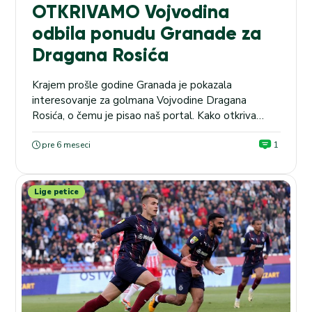
OTKRIVAMO Vojvodina
odbila ponudu Granade za
Dragana Rosića
Krajem prošle godine Granada je pokazala
interesovanje za golmana Vojvodine Dragana
Rosića, o čemu je pisao naš portal. Kako otkriva
MaxBet Sport, klub koji se takmiči u drugoj ligi
Španije poslao je i zvaničnu ponudu tokom
pre 6 meseci
1
januarskog prelaznog roka na adresu Novosađana,
ali ju je „Stara dama“ odbila. Prema informacijama
našeg portala, Granada je za...
Lige petice