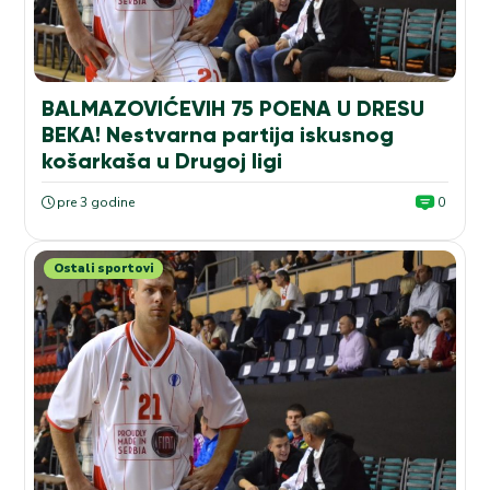
BALMAZOVIĆEVIH 75 POENA U DRESU
BEKA! Nestvarna partija iskusnog
košarkaša u Drugoj ligi
pre 3 godine
0
Ostali sportovi