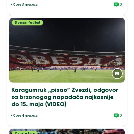
pre 3 meseca
0
Domaći fudbal
Karagumruk „pisao“ Zvezdi, odgovor
za brzonogog napadača najkasnije
do 15. maja (VIDEO)
pre 4 meseca
0
Ostale lige