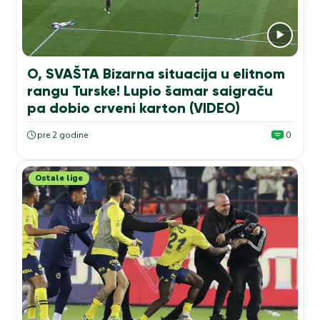
O, SVAŠTA Bizarna situacija u elitnom
rangu Turske! Lupio šamar saigraču
pa dobio crveni karton (VIDEO)
pre 2 godine
0
Ostale lige