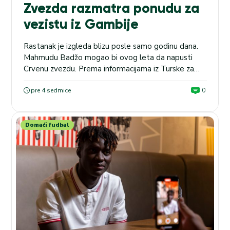
Zvezda razmatra ponudu za
vezistu iz Gambije
Rastanak je izgleda blizu posle samo godinu dana.
Mahmudu Badžo mogao bi ovog leta da napusti
Crvenu zvezdu. Prema informacijama iz Turske za
reprezentativca Gambije ozbiljno je zainteresovan
Rize, koji je već uspostavio kontakt sa čelnicima
pre 4 sedmice
0
srpskog šampiona. Dvadesetjednogodišnji vezista
nije uspeo da se izbori za značajniju minutažu tokom
prve sezone na „Marakani“. Prvo kod...
Domaći fudbal