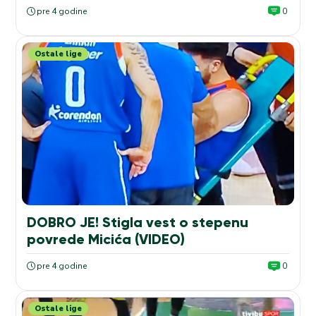
pre 4 godine
0
Ostale lige
DOBRO JE! Stigla vest o stepenu
povrede Micića (VIDEO)
pre 4 godine
0
Ostale lige