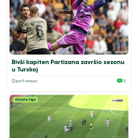
Bivši kapiten Partizana završio sezonu
u Turskoj
pre 5 meseci
0
Ostale lige