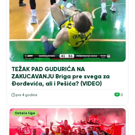
TEŽAK PAD GUDURIĆA NA
ZAKUCAVANJU Briga pre svega za
Đorđevića, ali i Pešića? (VIDEO)
pre 4 godine
0
Ostale lige