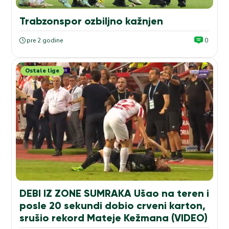
Trabzonspor ozbiljno kažnjen
pre 2 godine
0
Ostale lige
DEBI IZ ZONE SUMRAKA Ušao na teren i
posle 20 sekundi dobio crveni karton,
srušio rekord Mateje Kežmana (VIDEO)