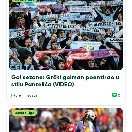
Gol sezone: Grčki golman poentirao u
stilu Pantelića (VIDEO)
pre 4 meseca
0
Ostale lige