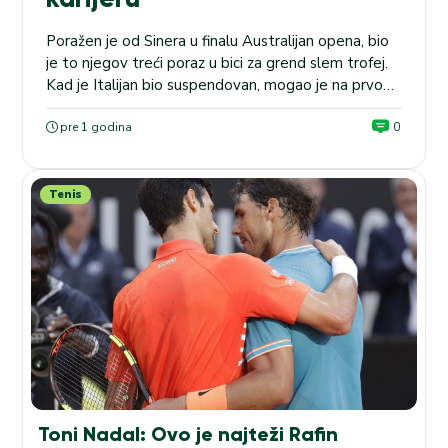
Poražen je od Sinera u finalu Australijan opena, bio
je to njegov treći poraz u bici za grend slem trofej.
Kad je Italijan bio suspendovan, mogao je na prvo
mesto ATP liste, ali ni to nije uspeo da iskoristi.
ARGENTINA: Velez i Tigre igraju od 02.15, a kvota
pre 1 godina
0
kladionice MaxBet na tip 3+ je 3.35....
Tenis
Toni Nadal: Ovo je najteži Rafin