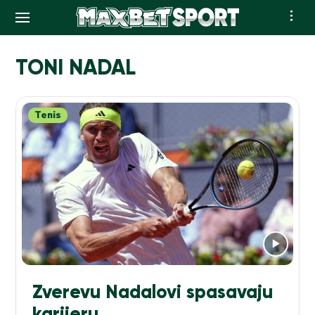
Skip
to
TONI NADAL
content
Tenis
Zverevu Nadalovi spasavaju
karijeru